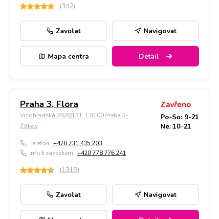
(
342
)
Zavolat
Navigovat
Mapa centra
Detail
Praha 3, Flora
Zavřeno
Vinohradská 2828/151, 130 00 Praha 3-
Po-So: 9-21
Ne: 10-21
Žižkov
Telefon:
+420 731 435 203
Info k zakázkám:
+420 778 776 241
(
1319
)
Zavolat
Navigovat