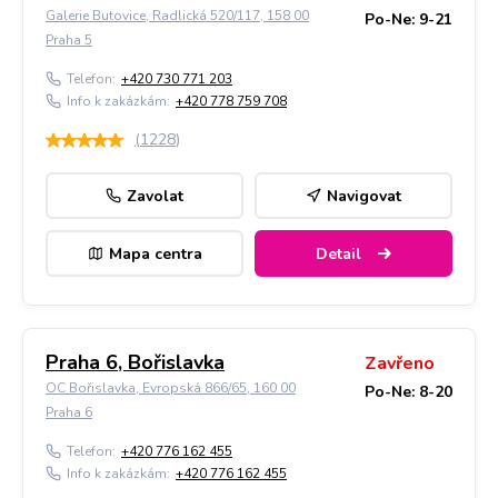
Galerie Butovice, Radlická 520/117, 158 00
Po-Ne: 9-21
Praha 5
Telefon:
+420 730 771 203
Info k zakázkám:
+420 778 759 708
(
1228
)
Zavolat
Navigovat
Mapa centra
Detail
Praha 6, Bořislavka
Zavřeno
OC Bořislavka, Evropská 866/65, 160 00
Po-Ne: 8-20
Praha 6
Telefon:
+420 776 162 455
Info k zakázkám:
+420 776 162 455