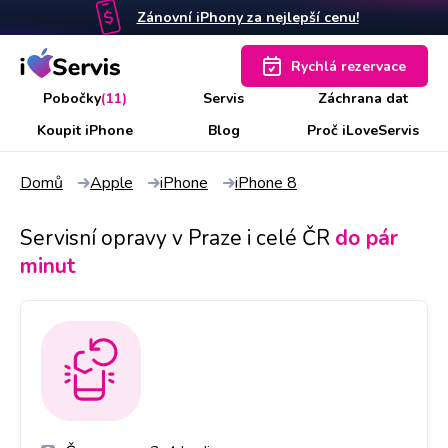
Zánovní iPhony za nejlepší cenu!
Rychlá rezervace
Pobočky
(11)
Servis
Záchrana dat
Koupit iPhone
Blog
Proč iLoveServis
Domů
Apple
iPhone
iPhone 8
Servisní opravy v Praze i celé ČR
do pár
minut