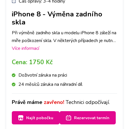
Čas opravy:
3-4 hodiny
iPhone 8
-
Výměna zadního
skla
Při výměně zadního skla u modelu iPhone 8 záleží na
míře poškození skla. V některých případech je nutné
vyměnit celý zadní kryt. Stačí se u nás zastavit a
Více informací
domluvíme se po osobním posouzení. Vzhledem k
Cena:
1750 Kč
nutnosti separace skla se jedná o časově náročnější
opravu. Za cca 4 hodinky však máme hotovo a sklo je
Doživotní záruka na práci
jako nové. Doporučujeme si však udělat rezervaci
24 měsíců záruka na náhradní díl
nebo zavolat na Vámi vybranou pobočku.
Právě máme
zavřeno!
Technici odpočívají.
Najít pobočku
Rezervovat termín