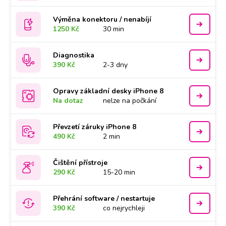
Výměna konektoru / nenabíjí
1250 Kč
30 min
Diagnostika
390 Kč
2-3 dny
Opravy základní desky iPhone 8
Na dotaz
nelze na počkání
Převzetí záruky iPhone 8
490 Kč
2 min
Čištění přístroje
290 Kč
15-20 min
Přehrání software / nestartuje
390 Kč
co nejrychleji