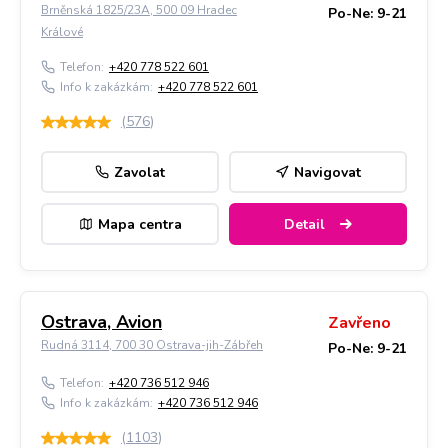
Brněnská 1825/23A, 500 09 Hradec
Po-Ne: 9-21
Králové
Telefon:
+420 778 522 601
Info k zakázkám:
+420 778 522 601
(
576
)
Zavolat
Navigovat
Mapa centra
Detail
Ostrava, Avion
Zavřeno
Rudná 3114, 700 30 Ostrava-jih-Zábřeh
Po-Ne: 9-21
Telefon:
+420 736 512 946
Info k zakázkám:
+420 736 512 946
(
1103
)