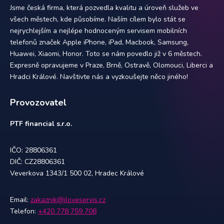
Jsme česká firma, která pozvedla kvalitu a úroveň služeb ve
všech městech, kde působíme. Naším cílem bylo stát se
nejrychlejším a nejlépe hodnoceným servisem mobilních
telefonů značek Apple iPhone, iPad, Macbook, Samsung,
Huawei, Xiaomi, Honor. Toto se nám povedlo již v 6 městech.
Expresně opravujeme v Praze, Brně, Ostravě, Olomouci, Liberci a
Hradci Králové. Navštivte nás a vyzkoušejte něco jiného!
Provozovatel
PTF financial s.r.o.
IČO: 28806361
DIČ: CZ28806361
Veverkova 1343/1 500 02, Hradec Králové
Email:
zakaznik@iloveservis.cz
Telefon:
+420 778 759 708