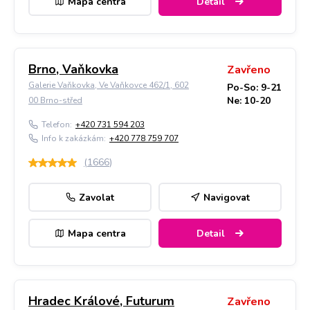
Mapa centra
Detail
Brno, Vaňkovka
Zavřeno
Galerie Vaňkovka, Ve Vaňkovce 462/1, 602
Po-So: 9-21
Ne: 10-20
00 Brno-střed
Telefon:
+420 731 594 203
Info k zakázkám:
+420 778 759 707
(
1666
)
Zavolat
Navigovat
Mapa centra
Detail
Hradec Králové, Futurum
Zavřeno