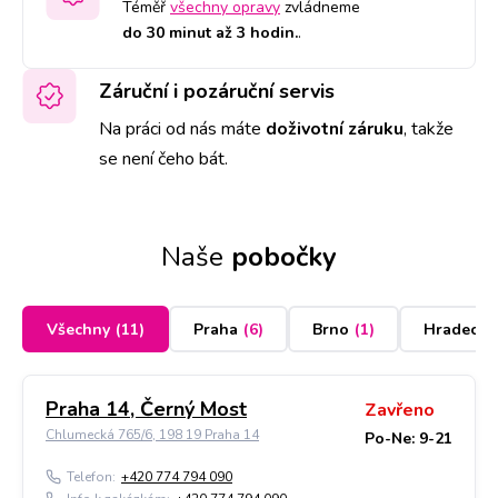
Téměř
všechny opravy
zvládneme
do 30 minut až 3 hodin.
.
Záruční i pozáruční servis
Na práci od nás máte
doživotní záruku
,
takže
se není čeho bát.
Naše
pobočky
Všechny
(
11
)
Praha
(
6
)
Brno
(
1
)
Hradec K
Praha 14, Černý Most
Zavřeno
Chlumecká 765/6, 198 19 Praha 14
Po-Ne: 9-21
Telefon:
+420 774 794 090