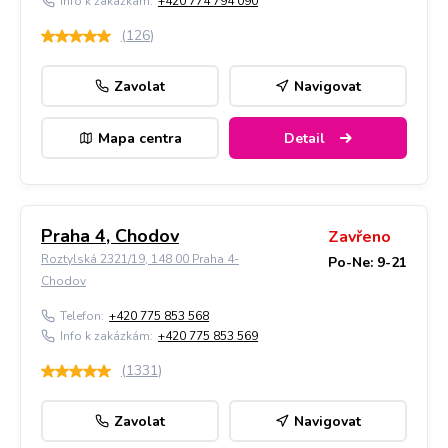
Info k zakázkám:
+420 774 794 090
(
126
)
Zavolat
Navigovat
Mapa centra
Detail
Praha 4, Chodov
Zavřeno
Roztylská 2321/19, 148 00 Praha 4-
Po-Ne: 9-21
Chodov
Telefon:
+420 775 853 568
Info k zakázkám:
+420 775 853 569
(
1331
)
Zavolat
Navigovat