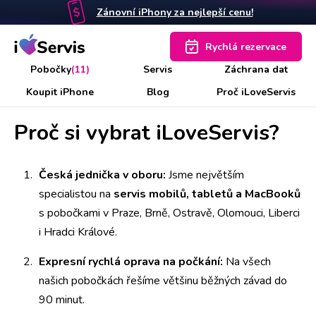
Zánovní iPhony za nejlepší cenu!
Rychlá rezervace
Pobočky
(11)
Servis
Záchrana dat
Koupit iPhone
Blog
Proč iLoveServis
Proč si vybrat iLoveServis?
Česká jednička v oboru:
Jsme největším
specialistou na
servis mobilů, tabletů a MacBooků
s pobočkami v Praze, Brně, Ostravě, Olomouci, Liberci
i Hradci Králové.
Expresní rychlá oprava na počkání:
Na všech
našich pobočkách řešíme většinu běžných závad do
90 minut.