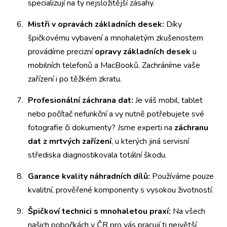
specializují na ty nejsložitější zásahy.
Mistři v opravách základních desek:
Díky
špičkovému vybavení a mnohaletým zkušenostem
provádíme precizní
opravy základních desek
u
mobilních telefonů a MacBooků. Zachráníme vaše
zařízení i po těžkém zkratu.
Profesionální záchrana dat:
Je váš mobil, tablet
nebo počítač nefunkční a vy nutně potřebujete své
fotografie či dokumenty? Jsme experti na
záchranu
dat z mrtvých zařízení
, u kterých jiná servisní
střediska diagnostikovala totální škodu.
Garance kvality náhradních dílů:
Používáme pouze
kvalitní, prověřené komponenty s vysokou životností.
Špičkoví technici s mnohaletou praxí:
Na všech
našich pobočkách v ČR pro vás pracují ti největší