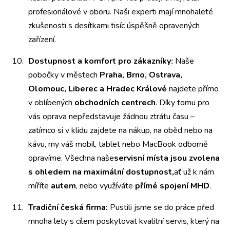
profesionálové v oboru. Naši experti mají mnohaleté
zkušenosti s desítkami tisíc úspěšně opravených
zařízení.
Dostupnost a komfort pro zákazníky:
Naše
pobočky v městech
Praha, Brno, Ostrava,
Olomouc, Liberec a Hradec Králové
najdete přímo
v oblíbených
obchodních centrech
. Díky tomu pro
vás oprava nepředstavuje žádnou ztrátu času –
zatímco si v klidu zajdete na nákup, na oběd nebo na
kávu, my váš mobil, tablet nebo MacBook odborně
opravíme. Všechna naše
servisní místa jsou zvolena
s ohledem na maximální dostupnost,
ať už k nám
míříte
autem
, nebo využíváte
přímé spojení MHD
.
Tradiční česká firma:
Pustili jsme se do práce před
mnoha lety s cílem poskytovat kvalitní servis, který na