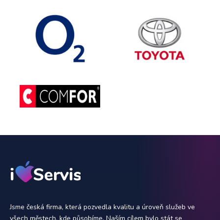
Jsme česká firma, která pozvedla kvalitu a úroveň služeb ve
všech městech, kde působíme. Naším cílem bylo stát se