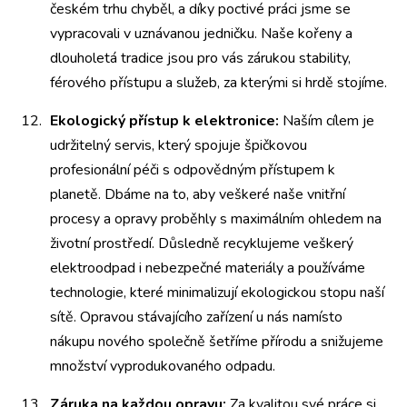
českém trhu chyběl, a díky poctivé práci jsme se
vypracovali v uznávanou jedničku. Naše kořeny a
dlouholetá tradice jsou pro vás zárukou stability,
férového přístupu a služeb, za kterými si hrdě stojíme.
Ekologický přístup k elektronice:
Naším cílem je
udržitelný servis, který spojuje špičkovou
profesionální péči s odpovědným přístupem k
planetě. Dbáme na to, aby veškeré naše vnitřní
procesy a opravy proběhly s maximálním ohledem na
životní prostředí. Důsledně recyklujeme veškerý
elektroodpad i nebezpečné materiály a používáme
technologie, které minimalizují ekologickou stopu naší
sítě. Opravou stávajícího zařízení u nás namísto
nákupu nového společně šetříme přírodu a snižujeme
množství vyprodukovaného odpadu.
Záruka na každou opravu:
Za kvalitou své práce si