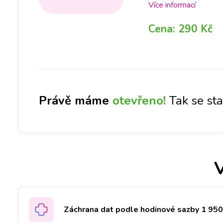
iLoveServis po celé 
Více informací
svůj iPhone 8 opraven
Cena:
290 Kč
Právě máme
otevřeno!
Tak se st
Záchrana dat podle hodinové sazby 1 950 