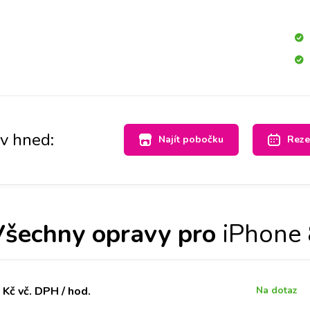
ČR máme velké sklady dílů, tak abyste ještě DNES měli
ý v Praze, Brně, Ostravě, Olomouci a Liberci.
av hned:
Najít pobočku
Reze
Všechny opravy pro
iPhone 
Kč vč. DPH / hod.
Na dotaz