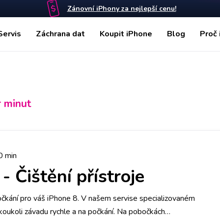
Zánovní iPhony za nejlepší cenu!
Servis
Záchrana dat
Koupit iPhone
Blog
Proč 
r minut
0 min
-
Čištění přístroje
počkání pro váš iPhone 8. V našem servise specializovaném
koukoli závadu rychle a na počkání. Na pobočkách