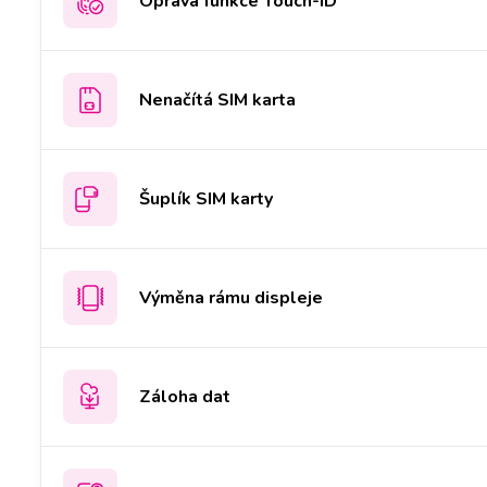
Oprava funkce Touch-ID
Nenačítá SIM karta
Šuplík SIM karty
Výměna rámu displeje
Záloha dat