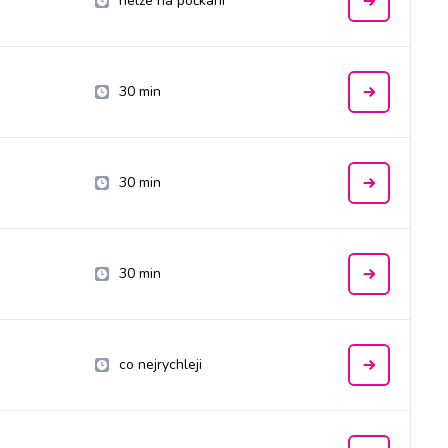
nelze na počkání
30 min
30 min
30 min
co nejrychleji