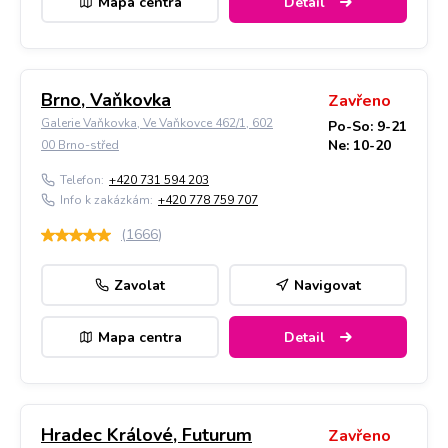
Mapa centra
Detail
Brno, Vaňkovka
Zavřeno
Galerie Vaňkovka, Ve Vaňkovce 462/1, 602
Po-So: 9-21
Ne: 10-20
00 Brno-střed
Telefon:
+420 731 594 203
Info k zakázkám:
+420 778 759 707
(
1666
)
Zavolat
Navigovat
Mapa centra
Detail
Hradec Králové, Futurum
Zavřeno