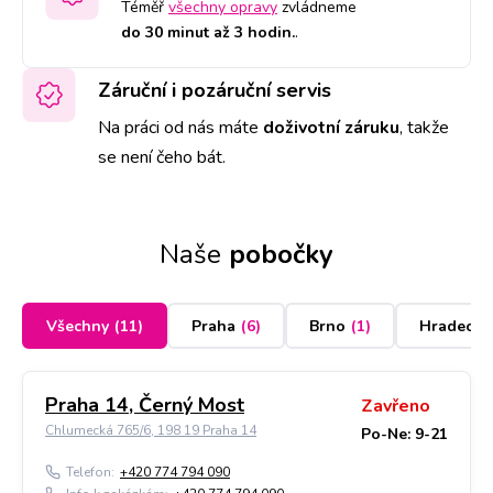
Téměř
všechny opravy
zvládneme
do 30 minut až 3 hodin.
.
Záruční i pozáruční servis
Na práci od nás máte
doživotní záruku
,
takže
se není čeho bát.
Naše
pobočky
Všechny
(
11
)
Praha
(
6
)
Brno
(
1
)
Hradec K
Praha 14, Černý Most
Zavřeno
Chlumecká 765/6, 198 19 Praha 14
Po-Ne: 9-21
Telefon:
+420 774 794 090