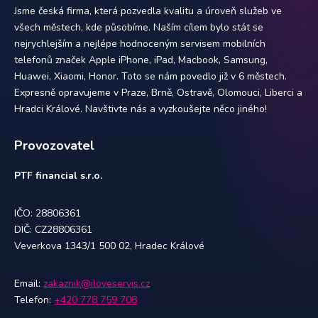
Jsme česká firma, která pozvedla kvalitu a úroveň služeb ve
všech městech, kde působíme. Naším cílem bylo stát se
nejrychlejším a nejlépe hodnoceným servisem mobilních
telefonů značek Apple iPhone, iPad, Macbook, Samsung,
Huawei, Xiaomi, Honor. Toto se nám povedlo již v 6 městech.
Expresně opravujeme v Praze, Brně, Ostravě, Olomouci, Liberci a
Hradci Králové. Navštivte nás a vyzkoušejte něco jiného!
Provozovatel
PTF financial s.r.o.
IČO: 28806361
DIČ: CZ28806361
Veverkova 1343/1 500 02, Hradec Králové
Email:
zakaznik@iloveservis.cz
Telefon:
+420 778 759 708