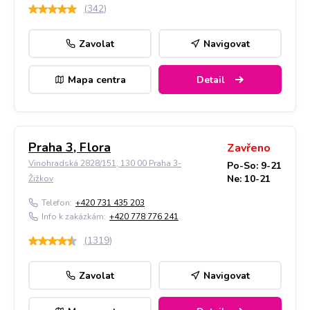
(
342
)
Zavolat
Navigovat
Mapa centra
Detail
Praha 3, Flora
Zavřeno
Vinohradská 2828/151, 130 00 Praha 3-
Po-So: 9-21
Ne: 10-21
Žižkov
Telefon:
+420 731 435 203
Info k zakázkám:
+420 778 776 241
(
1319
)
Zavolat
Navigovat