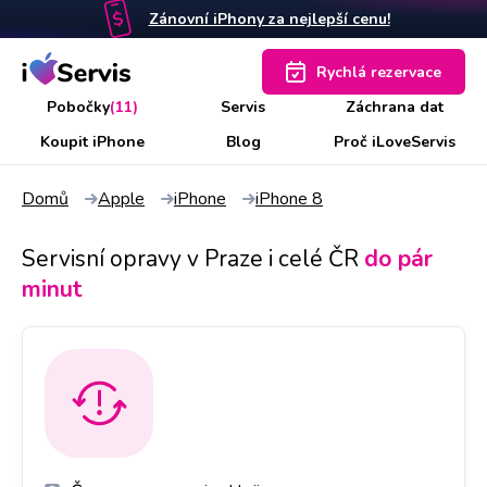
Zánovní iPhony za nejlepší cenu!
Rychlá rezervace
Pobočky
(11)
Servis
Záchrana dat
Koupit iPhone
Blog
Proč iLoveServis
Domů
Apple
iPhone
iPhone 8
Servisní opravy v Praze i celé ČR
do pár
minut