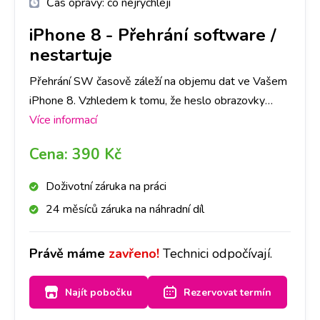
Čas opravy:
co nejrychleji
iPhone 8
-
Přehrání software /
nestartuje
Přehrání SW časově záleží na objemu dat ve Vašem
iPhone 8. Vzhledem k tomu, že heslo obrazovky
slouží jako ochrana dat ve Vašem telefonu, je nutné
Více informací
počítat se ztrátou všech dat. Doporučujeme tedy
Cena:
390 Kč
jejich zálohu.
Doživotní záruka na práci
24 měsíců záruka na náhradní díl
Právě máme
zavřeno!
Technici odpočívají.
Najít pobočku
Rezervovat termín