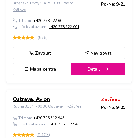
Brněnská 1825/23A, 500 09 Hradec
Po-Ne: 9-21
Králové
Telefon:
+420 778 522 601
Info k zakázkám:
+420 778 522 601
(
576
)
Zavolat
Navigovat
Mapa centra
Detail
Ostrava, Avion
Zavřeno
Rudná 3114, 700 30 Ostrava-jih-Zábřeh
Po-Ne: 9-21
Telefon:
+420 736 512 946
Info k zakázkám:
+420 736 512 946
(
1103
)