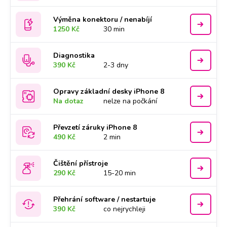
Výměna konektoru / nenabíjí
1250 Kč
30 min
Diagnostika
390 Kč
2-3 dny
Opravy základní desky iPhone 8
Na dotaz
nelze na počkání
Převzetí záruky iPhone 8
490 Kč
2 min
Čištění přístroje
290 Kč
15-20 min
Přehrání software / nestartuje
390 Kč
co nejrychleji