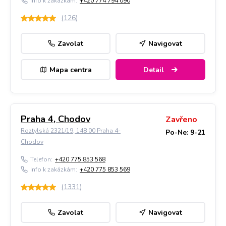
Info k zakázkám:
+420 774 794 090
(
126
)
Zavolat
Navigovat
Mapa centra
Detail
Praha 4, Chodov
Zavřeno
Roztylská 2321/19, 148 00 Praha 4-
Po-Ne: 9-21
Chodov
Telefon:
+420 775 853 568
Info k zakázkám:
+420 775 853 569
(
1331
)
Zavolat
Navigovat