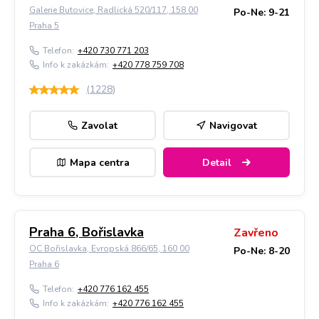
Galerie Butovice, Radlická 520/117, 158 00
Po-Ne: 9-21
Praha 5
Telefon:
+420 730 771 203
Info k zakázkám:
+420 778 759 708
(
1228
)
Zavolat
Navigovat
Mapa centra
Detail
Praha 6, Bořislavka
Zavřeno
OC Bořislavka, Evropská 866/65, 160 00
Po-Ne: 8-20
Praha 6
Telefon:
+420 776 162 455
Info k zakázkám:
+420 776 162 455