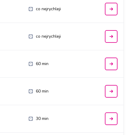
co nejrychleji
co nejrychleji
60 min
60 min
30 min