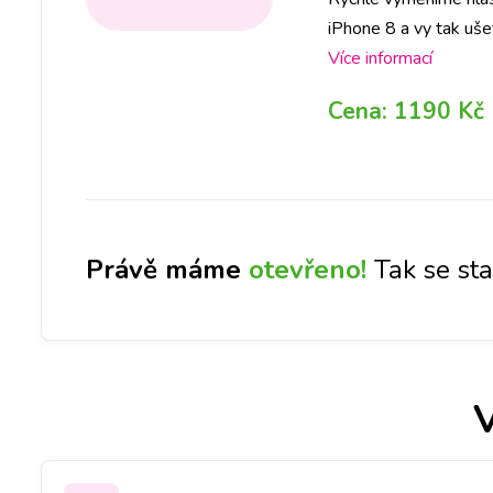
iPhone 8 a vy tak uše
zavolat na vybranou 
Více informací
vyčistíme nebo vymění
Cena:
1190 Kč
Právě máme
otevřeno!
Tak se st