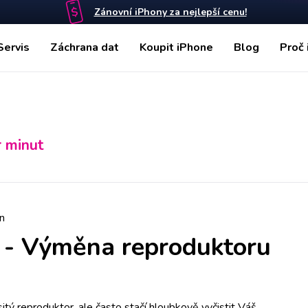
Zánovní iPhony za nejlepší cenu!
Servis
Záchrana dat
Koupit iPhone
Blog
Proč 
r minut
n
-
Výměna reproduktoru
tý reproduktor, ale často stačí hloubkově vyčistit Váš