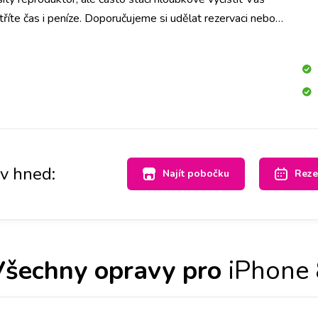
tříte čas i peníze. Doporučujeme si udělat rezervaci nebo
pobočku, abychom měli díl připraven. Reproduktor pak
me a přístroj bude opět hlasitý.
av hned:
Najít pobočku
Reze
Všechny opravy pro
iPhone 