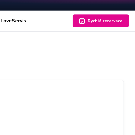
iLoveServis
Rychlá rezervace