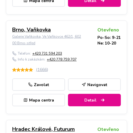
Mapa centra
Detail
Brno, Vaňkovka
Otevřeno
Galerie Vaňkovka, Ve Vaňkovce 462/1, 602
Po-So: 9-21
Ne: 10-20
00 Brno-střed
Telefon:
+420 731 594 203
Info k zakázkám:
+420 778 759 707
(
1666
)
Zavolat
Navigovat
Mapa centra
Detail
Hradec Králové, Futurum
Otevřeno