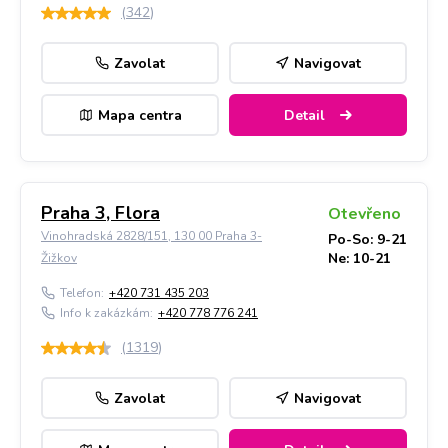
(
342
)
Zavolat
Navigovat
Mapa centra
Detail
Praha 3, Flora
Otevřeno
Vinohradská 2828/151, 130 00 Praha 3-
Po-So: 9-21
Ne: 10-21
Žižkov
Telefon:
+420 731 435 203
Info k zakázkám:
+420 778 776 241
(
1319
)
Zavolat
Navigovat