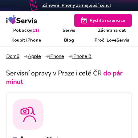
Zánovní iPhony za nejlepší cenu!
Rychlá rezervace
Pobočky
(11)
Servis
Záchrana dat
Koupit iPhone
Blog
Proč iLoveServis
Domů
Apple
iPhone
iPhone 8
Servisní opravy v Praze i celé ČR
do pár
minut