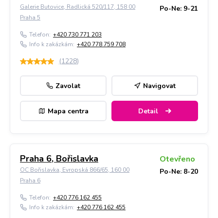
Galerie Butovice, Radlická 520/117, 158 00
Po-Ne: 9-21
Praha 5
Telefon:
+420 730 771 203
Info k zakázkám:
+420 778 759 708
(
1228
)
Zavolat
Navigovat
Mapa centra
Detail
Praha 6, Bořislavka
Otevřeno
OC Bořislavka, Evropská 866/65, 160 00
Po-Ne: 8-20
Praha 6
Telefon:
+420 776 162 455
Info k zakázkám:
+420 776 162 455