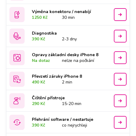
Výměna konektoru / nenabíjí
1250 Kč
30 min
Diagnostika
390 Kč
2-3 dny
Opravy základní desky iPhone 8
Na dotaz
nelze na počkání
Převzetí záruky iPhone 8
490 Kč
2 min
Čištění přístroje
290 Kč
15-20 min
Přehrání software / nestartuje
390 Kč
co nejrychleji