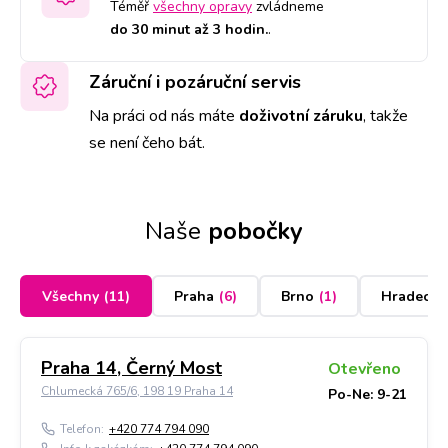
Téměř
všechny opravy
zvládneme
do 30 minut až 3 hodin.
.
Záruční i pozáruční servis
Na práci od nás máte
doživotní záruku
,
takže
se není čeho bát.
Naše
pobočky
Všechny
(
11
)
Praha
(
6
)
Brno
(
1
)
Hradec K
Praha 14, Černý Most
Otevřeno
Chlumecká 765/6, 198 19 Praha 14
Po-Ne: 9-21
Telefon:
+420 774 794 090