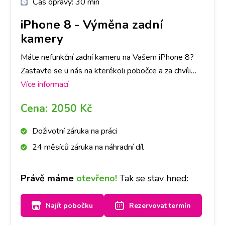
Čas opravy:
30 min
iPhone 8
-
Výměna zadní
kamery
Máte nefunkční zadní kameru na Vašem iPhone 8?
Zastavte se u nás na kterékoli pobočce a za chvíli
bude kamera jako nová. Doporučujeme udělat si
Více informací
rezervaci na vybrané pobočce a vyměníme ji do
Cena:
2050 Kč
hodiny.
Doživotní záruka na práci
24 měsíců záruka na náhradní díl
Právě máme
otevřeno!
Tak se stav hned:
Najít pobočku
Rezervovat termín