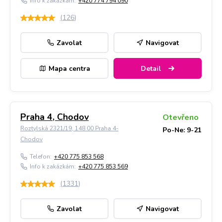
Info k zakázkám:
+420 774 794 090
(
126
)
Zavolat
Navigovat
Mapa centra
Detail
Praha 4, Chodov
Otevřeno
Roztylská 2321/19, 148 00 Praha 4-
Po-Ne: 9-21
Chodov
Telefon:
+420 775 853 568
Info k zakázkám:
+420 775 853 569
(
1331
)
Zavolat
Navigovat