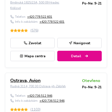
Brněnská 1825/23A, 500 09 Hradec
Po-Ne: 9-21
Králové
Telefon:
+420 778 522 601
Info k zakázkám:
+420 778 522 601
(
576
)
Zavolat
Navigovat
Mapa centra
Detail
Ostrava, Avion
Otevřeno
Rudná 3114, 700 30 Ostrava-jih-Zábřeh
Po-Ne: 9-21
Telefon:
+420 736 512 946
Info k zakázkám:
+420 736 512 946
(
1103
)