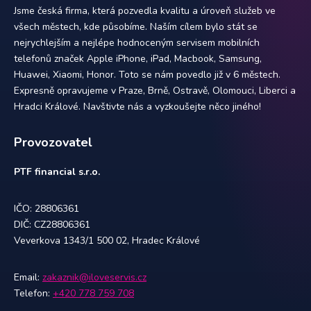
Jsme česká firma, která pozvedla kvalitu a úroveň služeb ve
všech městech, kde působíme. Naším cílem bylo stát se
nejrychlejším a nejlépe hodnoceným servisem mobilních
telefonů značek Apple iPhone, iPad, Macbook, Samsung,
Huawei, Xiaomi, Honor. Toto se nám povedlo již v 6 městech.
Expresně opravujeme v Praze, Brně, Ostravě, Olomouci, Liberci a
Hradci Králové. Navštivte nás a vyzkoušejte něco jiného!
Provozovatel
PTF financial s.r.o.
IČO: 28806361
DIČ: CZ28806361
Veverkova 1343/1 500 02, Hradec Králové
Email:
zakaznik@iloveservis.cz
Telefon:
+420 778 759 708