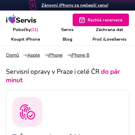
Zánovní iPhony za nejlepší cenu!
Rychlá rezervace
Pobočky
(11)
Servis
Záchrana dat
Koupit iPhone
Blog
Proč iLoveServis
Domů
Apple
iPhone
iPhone 8
Servisní opravy v Praze i celé ČR
do pár
minut