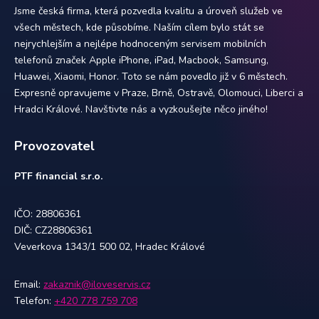
Jsme česká firma, která pozvedla kvalitu a úroveň služeb ve
všech městech, kde působíme. Naším cílem bylo stát se
nejrychlejším a nejlépe hodnoceným servisem mobilních
telefonů značek Apple iPhone, iPad, Macbook, Samsung,
Huawei, Xiaomi, Honor. Toto se nám povedlo již v 6 městech.
Expresně opravujeme v Praze, Brně, Ostravě, Olomouci, Liberci a
Hradci Králové. Navštivte nás a vyzkoušejte něco jiného!
Provozovatel
PTF financial s.r.o.
IČO: 28806361
DIČ: CZ28806361
Veverkova 1343/1 500 02, Hradec Králové
Email:
zakaznik@iloveservis.cz
Telefon:
+420 778 759 708