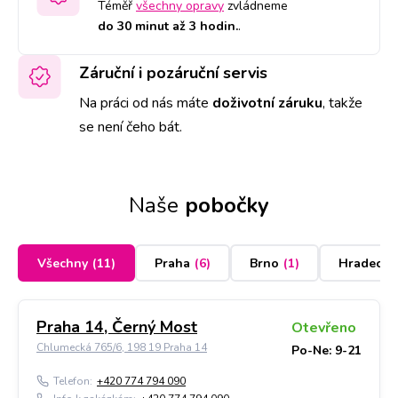
Téměř
všechny opravy
zvládneme
do 30 minut až 3 hodin.
.
Záruční i pozáruční servis
Na práci od nás máte
doživotní záruku
,
takže
se není čeho bát.
Naše
pobočky
Všechny
(
11
)
Praha
(
6
)
Brno
(
1
)
Hradec K
Praha 14, Černý Most
Otevřeno
Chlumecká 765/6, 198 19 Praha 14
Po-Ne: 9-21
Telefon:
+420 774 794 090