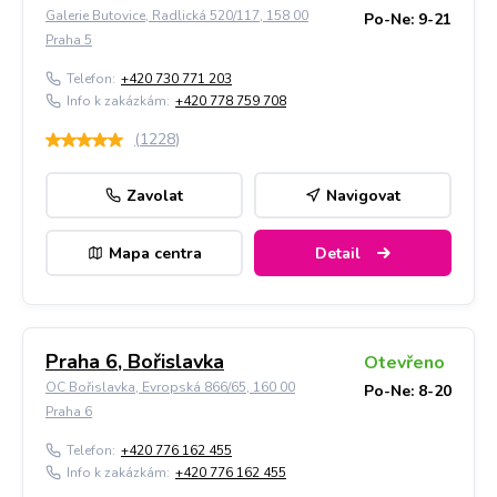
Galerie Butovice, Radlická 520/117, 158 00
Po-Ne: 9-21
Praha 5
Telefon:
+420 730 771 203
Info k zakázkám:
+420 778 759 708
(
1228
)
Zavolat
Navigovat
Mapa centra
Detail
Praha 6, Bořislavka
Otevřeno
OC Bořislavka, Evropská 866/65, 160 00
Po-Ne: 8-20
Praha 6
Telefon:
+420 776 162 455
Info k zakázkám:
+420 776 162 455