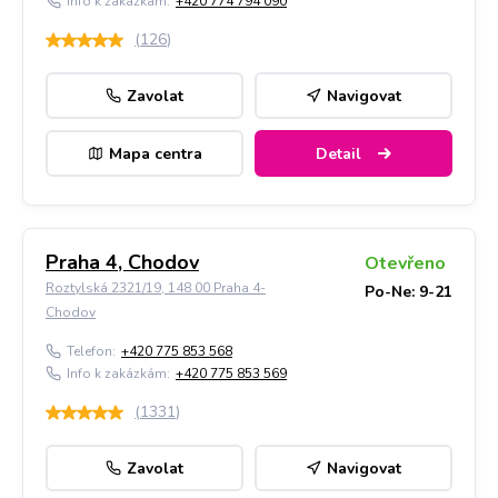
Info k zakázkám:
+420 774 794 090
(
126
)
Zavolat
Navigovat
Mapa centra
Detail
Praha 4, Chodov
Otevřeno
Roztylská 2321/19, 148 00 Praha 4-
Po-Ne: 9-21
Chodov
Telefon:
+420 775 853 568
Info k zakázkám:
+420 775 853 569
(
1331
)
Zavolat
Navigovat