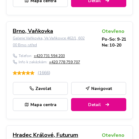
Mapa centra
Detail
Brno, Vaňkovka
Otevřeno
Galerie Vaňkovka, Ve Vaňkovce 462/1, 602
Po-So: 9-21
Ne: 10-20
00 Brno-střed
Telefon:
+420 731 594 203
Info k zakázkám:
+420 778 759 707
(
1666
)
Zavolat
Navigovat
Mapa centra
Detail
Hradec Králové, Futurum
Otevřeno