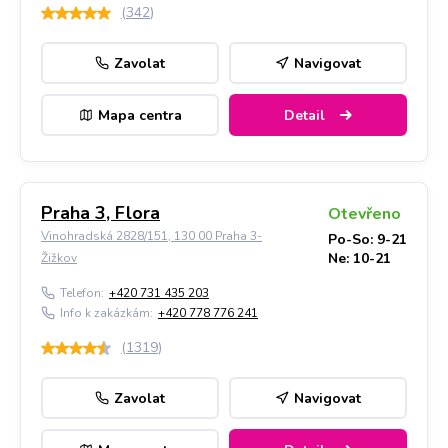
(
342
)
Zavolat
Navigovat
Mapa centra
Detail
Praha 3, Flora
Otevřeno
Vinohradská 2828/151, 130 00 Praha 3-
Po-So: 9-21
Ne: 10-21
Žižkov
Telefon:
+420 731 435 203
Info k zakázkám:
+420 778 776 241
(
1319
)
Zavolat
Navigovat