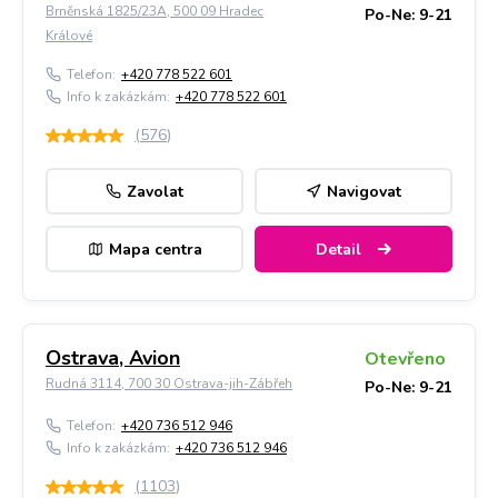
Brněnská 1825/23A, 500 09 Hradec
Po-Ne: 9-21
Králové
Telefon:
+420 778 522 601
Info k zakázkám:
+420 778 522 601
(
576
)
Zavolat
Navigovat
Mapa centra
Detail
Ostrava, Avion
Otevřeno
Rudná 3114, 700 30 Ostrava-jih-Zábřeh
Po-Ne: 9-21
Telefon:
+420 736 512 946
Info k zakázkám:
+420 736 512 946
(
1103
)