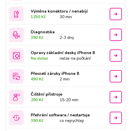
Výměna konektoru / nenabíjí
1250 Kč
30 min
Diagnostika
390 Kč
2-3 dny
Opravy základní desky iPhone 8
Na dotaz
nelze na počkání
Převzetí záruky iPhone 8
490 Kč
2 min
Čištění přístroje
290 Kč
15-20 min
Přehrání software / nestartuje
390 Kč
co nejrychleji