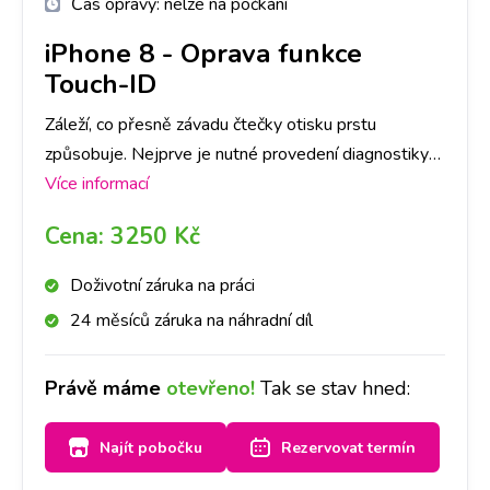
Čas opravy:
nelze na počkání
iPhone 8
-
Oprava funkce
Touch-ID
Záleží, co přesně závadu čtečky otisku prstu
způsobuje. Nejprve je nutné provedení diagnostiky
Vašeho iPhone 8 , abychom dokázali určit, co danou
Více informací
závadu způsobuje. Následně, po jejím provedení, se
Cena:
3250 Kč
s Vámi spojíme a domluvíme se na dalším postupu a
ceně opravy.
Doživotní záruka na práci
24 měsíců záruka na náhradní díl
Právě máme
otevřeno!
Tak se stav hned:
Najít pobočku
Rezervovat termín