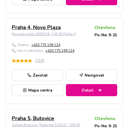
Praha 4, Novo Plaza
Otevřeno
Novodvorská 1800/136, 142 00 Praha 4
Po-Ne: 9-21
Telefon:
+420 775 199 124
Info k zakázkám:
+420 775 199 124
(
310
)
Zavolat
Navigovat
Mapa centra
Detail
Praha 5, Butovice
Otevřeno
Galerie Butovice, Radlická 520/117, 158 00
Po-Ne: 9-21