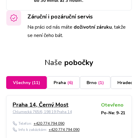
do 30 minut až 3 hodin.
.
Záruční i pozáruční servis
Na práci od nás máte
doživotní záruku
,
takže
se není čeho bát.
Naše
pobočky
Všechny
(
11
)
Praha
(
6
)
Brno
(
1
)
Hradec K
Praha 14, Černý Most
Otevřeno
Chlumecká 765/6, 198 19 Praha 14
Po-Ne: 9-21
Telefon:
+420 774 794 090
Info k zakázkám:
+420 774 794 090