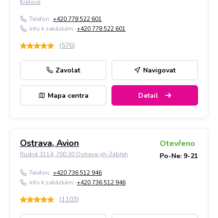
Králové
Telefon:
+420 778 522 601
Info k zakázkám:
+420 778 522 601
(
576
)
Zavolat
Navigovat
Mapa centra
Detail
Ostrava, Avion
Otevřeno
Rudná 3114, 700 30 Ostrava-jih-Zábřeh
Po-Ne: 9-21
Telefon:
+420 736 512 946
Info k zakázkám:
+420 736 512 946
(
1103
)