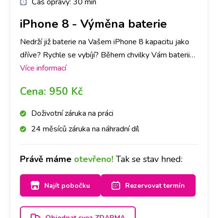
Čas opravy:
30 min
iPhone 8
-
Výměna baterie
Nedrží již baterie na Vašem iPhone 8 kapacitu jako
dříve? Rychle se vybíjí? Během chvilky Vám baterii
vyměníme. Stačí se zastavit na naší pobočce.
Více informací
Cena:
950 Kč
Doživotní záruka na práci
24 měsíců záruka na náhradní díl
Právě máme
otevřeno!
Tak se stav hned:
Najít pobočku
Rezervovat termín
Objednat svoz ZDARMA