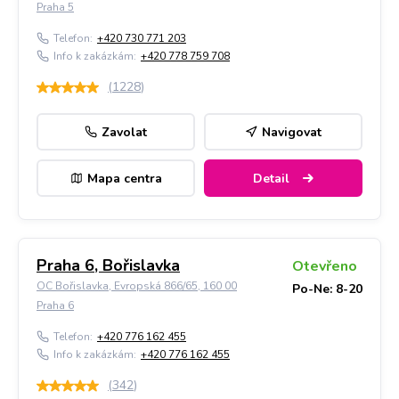
Praha 5
Telefon:
+420 730 771 203
Info k zakázkám:
+420 778 759 708
(
1228
)
Zavolat
Navigovat
Mapa centra
Detail
Praha 6, Bořislavka
Otevřeno
OC Bořislavka, Evropská 866/65, 160 00
Po-Ne: 8-20
Praha 6
Telefon:
+420 776 162 455
Info k zakázkám:
+420 776 162 455
(
342
)