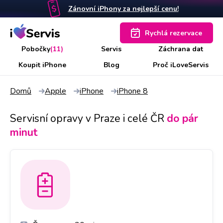
Zánovní iPhony za nejlepší cenu!
Rychlá rezervace
Pobočky
(11)
Servis
Záchrana dat
Koupit iPhone
Blog
Proč iLoveServis
Domů
Apple
iPhone
iPhone 8
Servisní opravy v Praze i celé ČR
do pár
minut