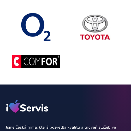
Jsme česká firma, která pozvedla kvalitu a úroveň služeb ve