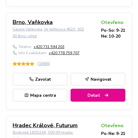
Brno, Vaňkovka
Otevřeno
Galerie Vaňkovka, Ve Vaňkovce 462/1, 602
Po-So: 9-21
Ne: 10-20
00 Brno-střed
Telefon:
+420 731 594 203
Info k zakázkám:
+420 778 759 707
(
1666
)
Zavolat
Navigovat
Mapa centra
Detail
Hradec Králové, Futurum
Otevřeno
Brněnská 1825/23A, 500 09 Hradec
Po-Ne: 9-21