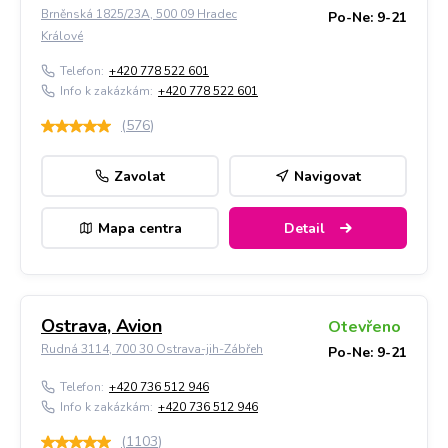
Brněnská 1825/23A, 500 09 Hradec
Po-Ne: 9-21
Králové
Telefon:
+420 778 522 601
Info k zakázkám:
+420 778 522 601
(
576
)
Zavolat
Navigovat
Mapa centra
Detail
Ostrava, Avion
Otevřeno
Rudná 3114, 700 30 Ostrava-jih-Zábřeh
Po-Ne: 9-21
Telefon:
+420 736 512 946
Info k zakázkám:
+420 736 512 946
(
1103
)