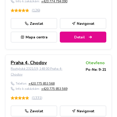
Info k zakázkám:
+420 774 794 090
(
126
)
Zavolat
Navigovat
Mapa centra
Detail
Praha 4, Chodov
Otevřeno
Roztylská 2321/19, 148 00 Praha 4-
Po-Ne: 9-21
Chodov
Telefon:
+420 775 853 568
Info k zakázkám:
+420 775 853 569
(
1331
)
Zavolat
Navigovat