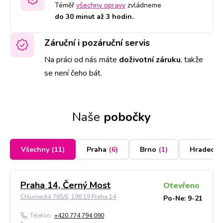
Téměř
všechny opravy
zvládneme
do 30 minut až 3 hodin.
.
Záruční i pozáruční servis
Na práci od nás máte
doživotní záruku
,
takže
se není čeho bát.
Naše
pobočky
Všechny
(
11
)
Praha
(
6
)
Brno
(
1
)
Hradec K
Praha 14, Černý Most
Otevřeno
Chlumecká 765/6, 198 19 Praha 14
Po-Ne: 9-21
Telefon:
+420 774 794 090