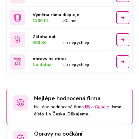
Výměna rámu displeje
1300 Kč
30 min
Záloha dat
390 Kč
co nejrychleji
opravy na dotaz
Na dotaz
co nejrychleji
Nejlépe hodnocená firma
Nejlépe hodnocená firma
FB
a
Google
.
Jsme
číslo 1 v Česku. Děkujeme.
Opravy na počkání