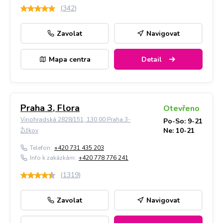
(
342
)
Zavolat
Navigovat
Mapa centra
Detail
Praha 3, Flora
Otevřeno
Vinohradská 2828/151, 130 00 Praha 3-
Po-So: 9-21
Ne: 10-21
Žižkov
Telefon:
+420 731 435 203
Info k zakázkám:
+420 778 776 241
(
1319
)
Zavolat
Navigovat