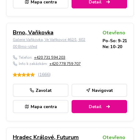
Mapa centra
Detail
Brno, Vaňkovka
Otevřeno
Galerie Vaňkovka, Ve Vaňkovce 462/1, 602
Po-So: 9-21
Ne: 10-20
00 Brno-střed
Telefon:
+420 731 594 203
Info k zakázkám:
+420 778 759 707
(
1666
)
Zavolat
Navigovat
Mapa centra
Detail
Hradec Králové, Futurum
Otevřeno