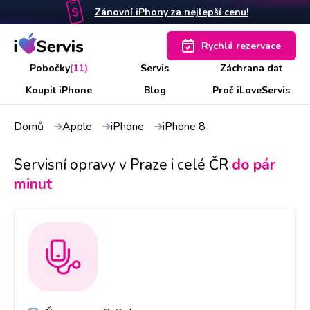
Zánovní iPhony za nejlepší cenu!
Rychlá rezervace
Pobočky
(11)
Servis
Záchrana dat
Koupit iPhone
Blog
Proč iLoveServis
Domů
Apple
iPhone
iPhone 8
Servisní opravy v Praze i celé ČR
do pár
minut