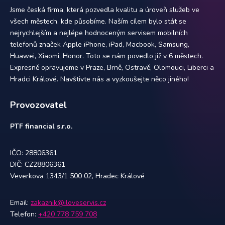
Jsme česká firma, která pozvedla kvalitu a úroveň služeb ve
všech městech, kde působíme. Naším cílem bylo stát se
nejrychlejším a nejlépe hodnoceným servisem mobilních
telefonů značek Apple iPhone, iPad, Macbook, Samsung,
Huawei, Xiaomi, Honor. Toto se nám povedlo již v 6 městech.
Expresně opravujeme v Praze, Brně, Ostravě, Olomouci, Liberci a
Hradci Králové. Navštivte nás a vyzkoušejte něco jiného!
Provozovatel
PTF financial s.r.o.
IČO: 28806361
DIČ: CZ28806361
Veverkova 1343/1 500 02, Hradec Králové
Email:
zakaznik@iloveservis.cz
Telefon:
+420 778 759 708