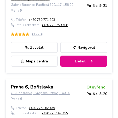
Galerie Butovice, Radlická 520/117, 158 00
Po-Ne: 9-21
Praha 5
Telefon:
+420 730 771 203
Info k zakázkám:
+420 778 759 708
(
1228
)
Zavolat
Navigovat
Mapa centra
Detail
Praha 6, Bořislavka
Otevřeno
OC Bořislavka, Evropská 866/65, 160 00
Po-Ne: 8-20
Praha 6
Telefon:
+420 776 162 455
Info k zakázkám:
+420 776 162 455