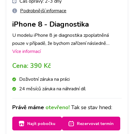
Čas opravy:
2-3 dny
Podrobnější informace
iPhone 8
-
Diagnostika
U modelu iPhone 8 je diagnostika zpoplatněná
pouze v případě, že bychom zařízení následně
neopravovali a to částkou dle ceníku. V opačném
Více informací
případě je, v rámci opravy, ZDARMA. Primárně je
Cena:
390 Kč
nutné provedení diagnostiky u nás na pobočce,
abychom dokázali přesně určit, co danou závadu
Doživotní záruka na práci
způsobuje. Následně, po jejím provedení, se s Vámi
24 měsíců záruka na náhradní díl
spojíme a domluvíme se ohledně dalšího postupu
opravy. Bez Vašeho souhlasu další opravy provádět
Právě máme
otevřeno!
Tak se stav hned:
nebudeme. Při diagnostice záleží také na míře
poškození Vašeho iPhone 8, časově cca na 1-3 dny.
Najít pobočku
Rezervovat termín