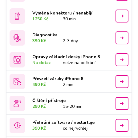
Výměna konektoru / nenabíjí
1250 Kč
30 min
Diagnostika
390 Kč
2-3 dny
Opravy základní desky iPhone 8
Na dotaz
nelze na počkání
Převzetí záruky iPhone 8
490 Kč
2 min
Čištění přístroje
290 Kč
15-20 min
Přehrání software / nestartuje
390 Kč
co nejrychleji