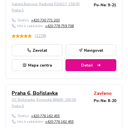
Galerie Butovice, Radlická 520/117, 158 00
Po-Ne: 9-21
Praha 5
Telefon:
+420 730 771 203
Info k zakázkám:
+420 778 759 708
(
1228
)
Zavolat
Navigovat
Mapa centra
Detail
Praha 6, Bořislavka
Zavřeno
OC Bořislavka, Evropská 866/65, 160 00
Po-Ne: 8-20
Praha 6
Telefon:
+420 776 162 455
Info k zakázkám:
+420 776 162 455