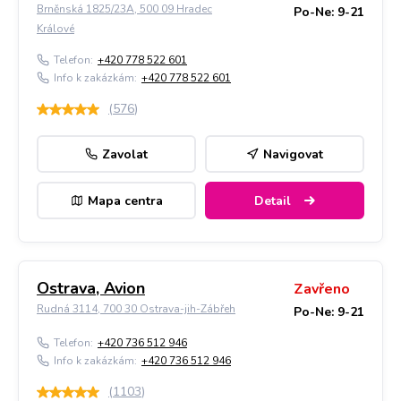
Brněnská 1825/23A, 500 09 Hradec
Po-Ne: 9-21
Králové
Telefon:
+420 778 522 601
Info k zakázkám:
+420 778 522 601
(
576
)
Zavolat
Navigovat
Mapa centra
Detail
Ostrava, Avion
Zavřeno
Rudná 3114, 700 30 Ostrava-jih-Zábřeh
Po-Ne: 9-21
Telefon:
+420 736 512 946
Info k zakázkám:
+420 736 512 946
(
1103
)