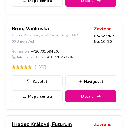
Mapa centra
Detail
Brno, Vaňkovka
Zavřeno
Galerie Vaňkovka, Ve Vaňkovce 462/1, 602
Po-So: 9-21
Ne: 10-20
00 Brno-střed
Telefon:
+420 731 594 203
Info k zakázkám:
+420 778 759 707
(
1666
)
Zavolat
Navigovat
Mapa centra
Detail
Hradec Králové, Futurum
Zavřeno