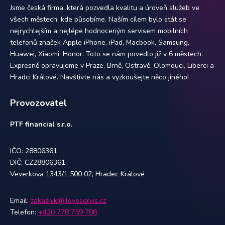
Jsme česká firma, která pozvedla kvalitu a úroveň služeb ve
všech městech, kde působíme. Naším cílem bylo stát se
nejrychlejším a nejlépe hodnoceným servisem mobilních
telefonů značek Apple iPhone, iPad, Macbook, Samsung,
Huawei, Xiaomi, Honor. Toto se nám povedlo již v 6 městech.
Expresně opravujeme v Praze, Brně, Ostravě, Olomouci, Liberci a
Hradci Králové. Navštivte nás a vyzkoušejte něco jiného!
Provozovatel
PTF financial s.r.o.
IČO: 28806361
DIČ: CZ28806361
Veverkova 1343/1 500 02, Hradec Králové
Email:
zakaznik@iloveservis.cz
Telefon:
+420 778 759 708