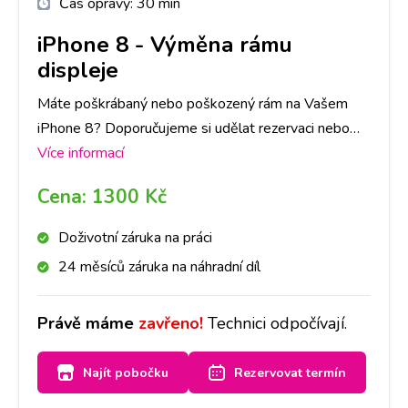
Čas opravy:
30 min
iPhone 8
-
Výměna rámu
displeje
Máte poškrábaný nebo poškozený rám na Vašem
iPhone 8? Doporučujeme si udělat rezervaci nebo
zavolat na vybranou pobočku. Do hodiny Vám rám
Více informací
vyměníme a přistroj bude vypadat zase jako nový.
Cena:
1300 Kč
Doživotní záruka na práci
24 měsíců záruka na náhradní díl
Právě máme
zavřeno!
Technici odpočívají.
Najít pobočku
Rezervovat termín