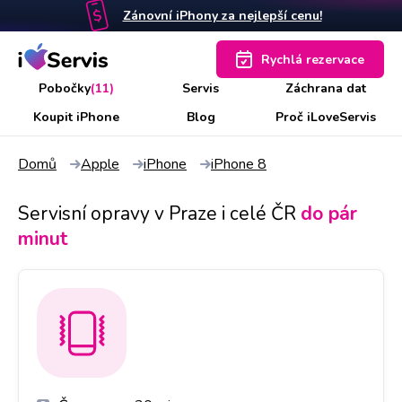
Zánovní iPhony za nejlepší cenu!
Rychlá rezervace
Pobočky
(11)
Servis
Záchrana dat
Koupit iPhone
Blog
Proč iLoveServis
Domů
Apple
iPhone
iPhone 8
Servisní opravy v Praze i celé ČR
do pár
minut