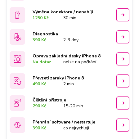
Výměna konektoru / nenabíjí
1250 Kč
30 min
Diagnostika
390 Kč
2-3 dny
Opravy základní desky iPhone 8
Na dotaz
nelze na počkání
Převzetí záruky iPhone 8
490 Kč
2 min
Čištění přístroje
290 Kč
15-20 min
Přehrání software / nestartuje
390 Kč
co nejrychleji