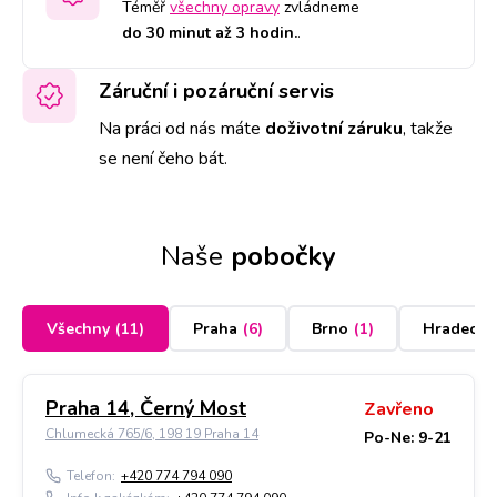
Téměř
všechny opravy
zvládneme
do 30 minut až 3 hodin.
.
Záruční i pozáruční servis
Na práci od nás máte
doživotní záruku
,
takže
se není čeho bát.
Naše
pobočky
Všechny
(
11
)
Praha
(
6
)
Brno
(
1
)
Hradec K
Praha 14, Černý Most
Zavřeno
Chlumecká 765/6, 198 19 Praha 14
Po-Ne: 9-21
Telefon:
+420 774 794 090