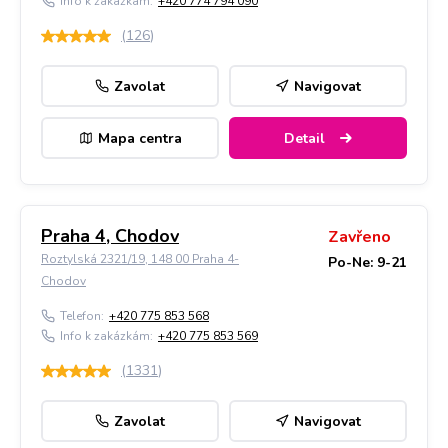
Info k zakázkám:
+420 774 794 090
(
126
)
Zavolat
Navigovat
Mapa centra
Detail
Praha 4, Chodov
Zavřeno
Roztylská 2321/19, 148 00 Praha 4-
Po-Ne: 9-21
Chodov
Telefon:
+420 775 853 568
Info k zakázkám:
+420 775 853 569
(
1331
)
Zavolat
Navigovat