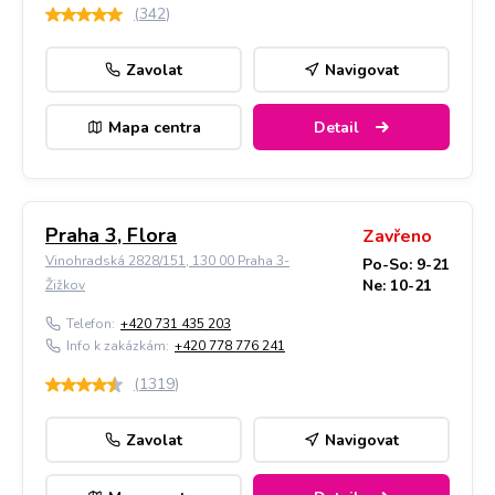
(
342
)
Zavolat
Navigovat
Mapa centra
Detail
Praha 3, Flora
Zavřeno
Vinohradská 2828/151, 130 00 Praha 3-
Po-So: 9-21
Ne: 10-21
Žižkov
Telefon:
+420 731 435 203
Info k zakázkám:
+420 778 776 241
(
1319
)
Zavolat
Navigovat