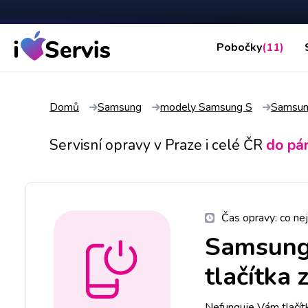
Pobočky
(11)
Domů
Samsung
modely Samsung S
Samsun
Servisní opravy v Praze i celé ČR
do pá
Čas opravy:
co nej
Samsung
tlačítka 
Nefunguje Vám tlačít