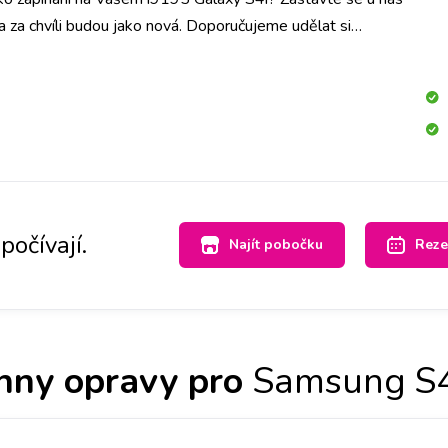
a za chvíli budou jako nová. Doporučujeme udělat si
pobočce a tlačítka vyměníme do hodiny.
počívají.
Najít pobočku
Reze
hny opravy pro
Samsung S4