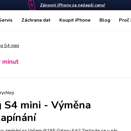
Zánovní iPhony za nejlepší cenu!
Servis
Záchrana dat
Koupit iPhone
Blog
Proč 
g S4 mini
r minut
rychleji
 S4 mini
-
Výměna
zapínání
ko zapínání na Vašem i9195 Galaxy S4i? Zastavte se u nás