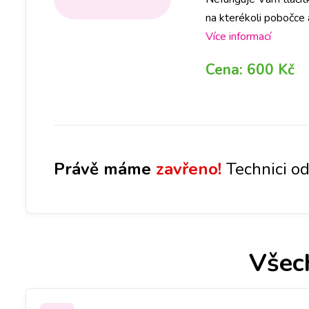
na kterékoli pobočce 
rezervaci na vybrané 
Více informací
Cena:
600 Kč
Právě máme
zavřeno!
Technici od
Všec