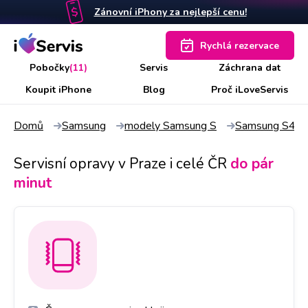
Zánovní iPhony za nejlepší cenu!
Rychlá rezervace
Pobočky
(11)
Servis
Záchrana dat
Koupit iPhone
Blog
Proč iLoveServis
Domů
Samsung
modely Samsung S
Samsung S4 mi
Servisní opravy v Praze i celé ČR
do pár
minut