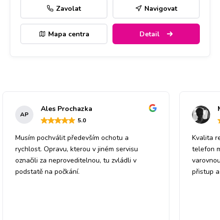
Zavolat
Navigovat
Mapa centra
Detail
Ales Prochazka
AP
5
.0
Musím pochválit především ochotu a
Kvalita r
rychlost. Opravu, kterou v jiném servisu
telefon 
označili za neproveditelnou, tu zvládli v
varovnou
podstatě na počkání.
přistup 