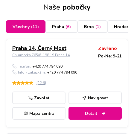
Naše
pobočky
Všechny
(
11
)
Praha
(
6
)
Brno
(
1
)
Hradec K
Praha 14, Černý Most
Zavřeno
Chlumecká 765/6, 198 19 Praha 14
Po-Ne: 9-21
Telefon:
+420 774 794 090
Info k zakázkám:
+420 774 794 090
(
126
)
Zavolat
Navigovat
Mapa centra
Detail