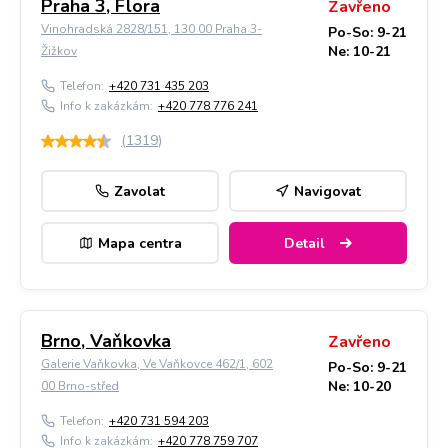
Praha 3, Flora
Zavřeno
Vinohradská 2828/151, 130 00 Praha 3-
Po-So: 9-21
Ne: 10-21
Žižkov
Telefon:
+420 731 435 203
Info k zakázkám:
+420 778 776 241
(
1319
)
Zavolat
Navigovat
Mapa centra
Detail
Brno, Vaňkovka
Zavřeno
Galerie Vaňkovka, Ve Vaňkovce 462/1, 602
Po-So: 9-21
Ne: 10-20
00 Brno-střed
Telefon:
+420 731 594 203
Info k zakázkám:
+420 778 759 707