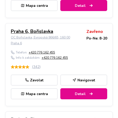
Mapa centra
Detail
Praha 6, Bořislavka
Zavřeno
OC Bořislavka, Evropská 866/65, 160 00
Po-Ne: 8-20
Praha 6
Telefon:
+420 776 162 455
Info k zakázkám:
+420 776 162 455
(
342
)
Zavolat
Navigovat
Mapa centra
Detail