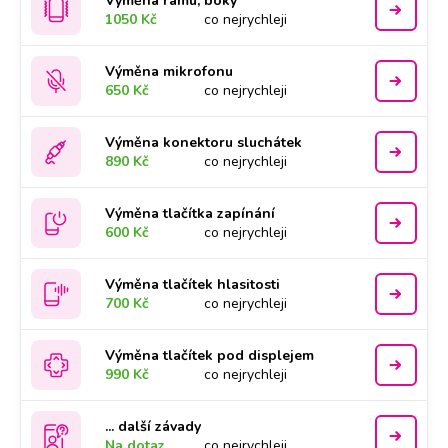
Výměna rámu, boky
1050 Kč
co nejrychleji
Výměna mikrofonu
650 Kč
co nejrychleji
Výměna konektoru sluchátek
890 Kč
co nejrychleji
Výměna tlačítka zapínání
600 Kč
co nejrychleji
Výměna tlačítek hlasitosti
700 Kč
co nejrychleji
Výměna tlačítek pod displejem
990 Kč
co nejrychleji
... další závady
Na dotaz
co nejrychleji