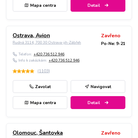
Mapa centra
Detail
Ostrava, Avion
Zavřeno
Rudná 3114, 700 30 Ostrava-jih-Zábřeh
Po-Ne: 9-21
Telefon:
+420 736 512 946
Info k zakázkám:
+420 736 512 946
(
1103
)
Zavolat
Navigovat
Mapa centra
Detail
Olomouc, Šantovka
Zavřeno