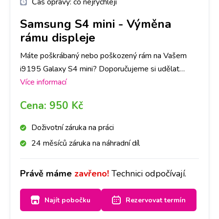
Čas opravy:
co nejrychleji
Samsung S4 mini
-
Výměna
rámu displeje
Máte poškrábaný nebo poškozený rám na Vašem
i9195 Galaxy S4 mini? Doporučujeme si udělat
rezervaci nebo zavolat na vybranou pobočku. Do
Více informací
hodiny Vám rám vyměníme a přistroj bude vypadat
Cena:
950 Kč
zase jako nový.
Doživotní záruka na práci
24 měsíců záruka na náhradní díl
Právě máme
zavřeno!
Technici odpočívají.
Najít pobočku
Rezervovat termín