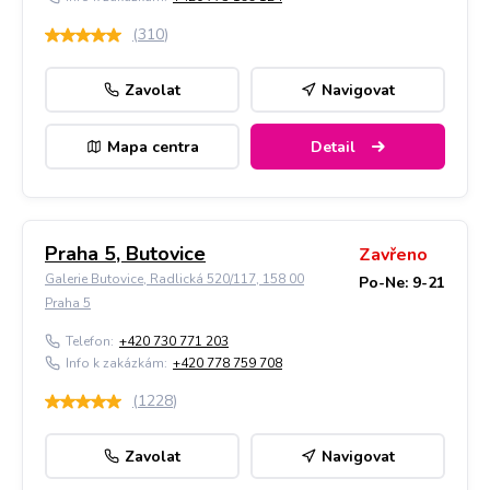
(
310
)
Zavolat
Navigovat
Mapa centra
Detail
Praha 5, Butovice
Zavřeno
Galerie Butovice, Radlická 520/117, 158 00
Po-Ne: 9-21
Praha 5
Telefon:
+420 730 771 203
Info k zakázkám:
+420 778 759 708
(
1228
)
Zavolat
Navigovat