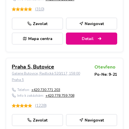
(
310
)
Zavolat
Navigovat
Mapa centra
Detail
Praha 5, Butovice
Otevřeno
Galerie Butovice, Radlická 520/117, 158 00
Po-Ne: 9-21
Praha 5
Telefon:
+420 730 771 203
Info k zakázkám:
+420 778 759 708
(
1228
)
Zavolat
Navigovat