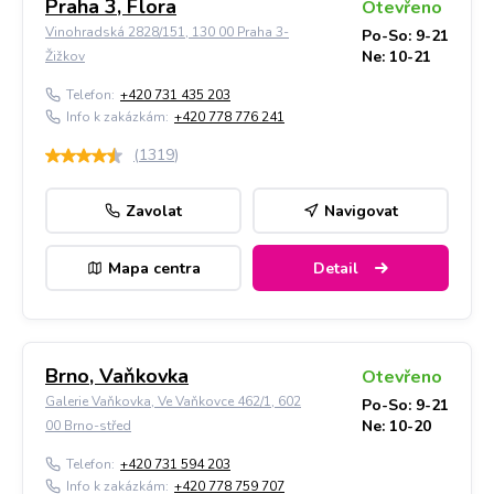
Praha 3, Flora
Otevřeno
Vinohradská 2828/151, 130 00 Praha 3-
Po-So: 9-21
Ne: 10-21
Žižkov
Telefon:
+420 731 435 203
Info k zakázkám:
+420 778 776 241
(
1319
)
Zavolat
Navigovat
Mapa centra
Detail
Brno, Vaňkovka
Otevřeno
Galerie Vaňkovka, Ve Vaňkovce 462/1, 602
Po-So: 9-21
Ne: 10-20
00 Brno-střed
Telefon:
+420 731 594 203
Info k zakázkám:
+420 778 759 707