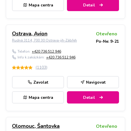
Mapa centra
Detail
Ostrava, Avion
Otevřeno
Rudná 3114, 700 30 Ostrava-jih-Zábřeh
Po-Ne: 9-21
Telefon:
+420 736 512 946
Info k zakázkám:
+420 736 512 946
(
1103
)
Zavolat
Navigovat
Mapa centra
Detail
Olomouc, Šantovka
Otevřeno