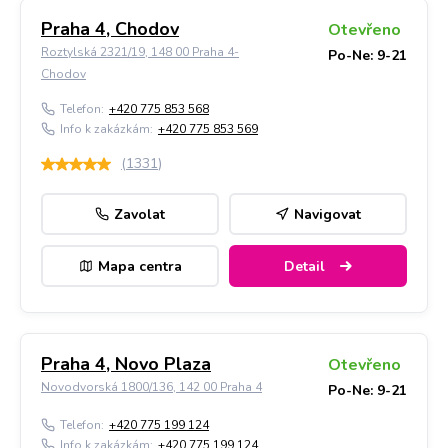
Praha 4, Chodov
Otevřeno
Roztylská 2321/19, 148 00 Praha 4-
Po-Ne: 9-21
Chodov
Telefon:
+420 775 853 568
Info k zakázkám:
+420 775 853 569
(
1331
)
Zavolat
Navigovat
Mapa centra
Detail
Praha 4, Novo Plaza
Otevřeno
Novodvorská 1800/136, 142 00 Praha 4
Po-Ne: 9-21
Telefon:
+420 775 199 124
Info k zakázkám:
+420 775 199 124