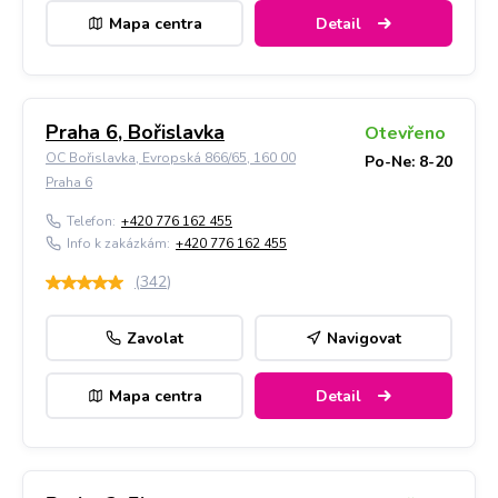
Mapa centra
Detail
Praha 6, Bořislavka
Otevřeno
OC Bořislavka, Evropská 866/65, 160 00
Po-Ne: 8-20
Praha 6
Telefon:
+420 776 162 455
Info k zakázkám:
+420 776 162 455
(
342
)
Zavolat
Navigovat
Mapa centra
Detail