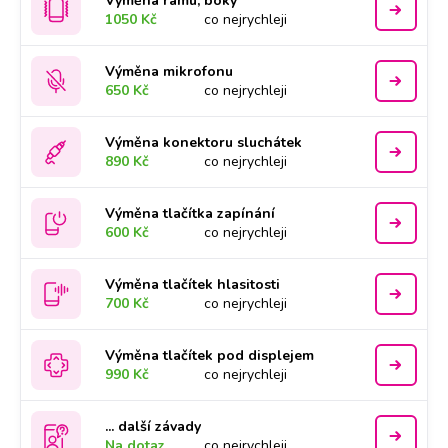
Výměna rámu, boky
1050 Kč
co nejrychleji
Výměna mikrofonu
650 Kč
co nejrychleji
Výměna konektoru sluchátek
890 Kč
co nejrychleji
Výměna tlačítka zapínání
600 Kč
co nejrychleji
Výměna tlačítek hlasitosti
700 Kč
co nejrychleji
Výměna tlačítek pod displejem
990 Kč
co nejrychleji
... další závady
Na dotaz
co nejrychleji