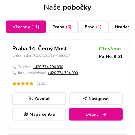
Naše
pobočky
Všechny
(
11
)
Praha
(
6
)
Brno
(
1
)
Hradec K
Praha 14, Černý Most
Otevřeno
Chlumecká 765/6, 198 19 Praha 14
Po-Ne: 9-21
Telefon:
+420 774 794 090
Info k zakázkám:
+420 774 794 090
(
126
)
Zavolat
Navigovat
Mapa centra
Detail