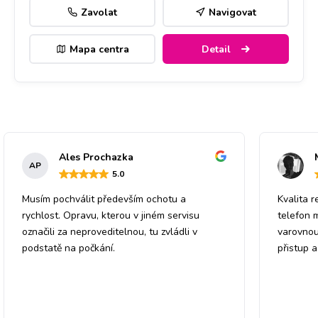
Zavolat
Navigovat
Mapa centra
Detail
Ales Prochazka
AP
5
.0
Musím pochválit především ochotu a
Kvalita r
rychlost. Opravu, kterou v jiném servisu
telefon 
označili za neproveditelnou, tu zvládli v
varovnou
podstatě na počkání.
přistup 