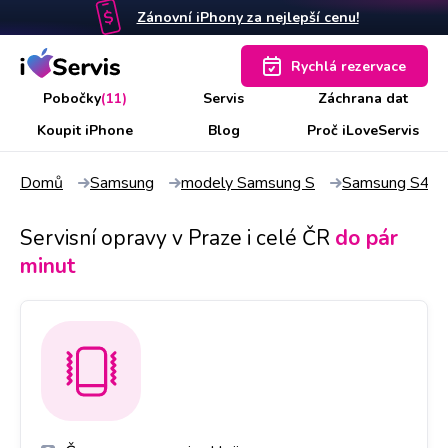
Zánovní iPhony za nejlepší cenu!
Rychlá rezervace
Pobočky
(11)
Servis
Záchrana dat
Koupit iPhone
Blog
Proč iLoveServis
Domů
Samsung
modely Samsung S
Samsung S4 mi
Servisní opravy v Praze i celé ČR
do pár
minut