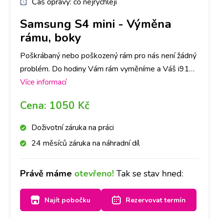
Čas opravy:
co nejrychleji
Samsung S4 mini
-
Výměna
rámu, boky
Poškrábaný nebo poškozený rám pro nás není žádný
problém. Do hodiny Vám rám vyměníme a Váš i9195
Galaxy S4i bude vypadat zase jako nový.
Více informací
Cena:
1050 Kč
Doživotní záruka na práci
24 měsíců záruka na náhradní díl
Právě máme
otevřeno!
Tak se stav hned:
Najít pobočku
Rezervovat termín