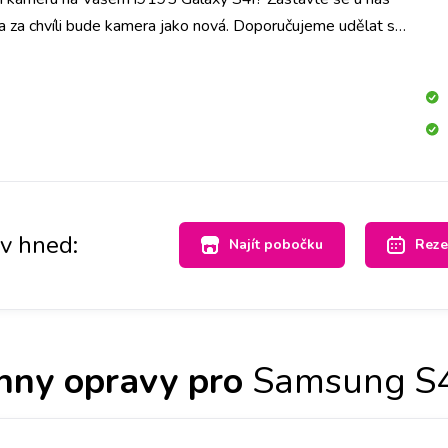
a za chvíli bude kamera jako nová. Doporučujeme udělat si
pobočce a vyměníme ji do hodiny.
av hned:
Najít pobočku
Reze
hny opravy pro
Samsung S4