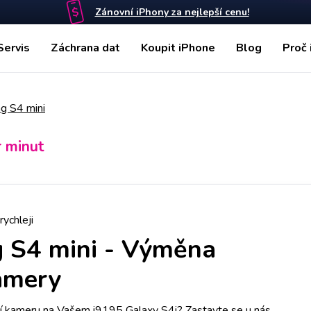
Zánovní iPhony za nejlepší cenu!
Servis
Záchrana dat
Koupit iPhone
Blog
Proč 
g S4 mini
r minut
rychleji
 S4 mini
-
Výměna
amery
í kameru na Vašem i9195 Galaxy S4i? Zastavte se u nás