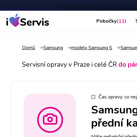
Pobočky
(11)
Domů
Samsung
modely Samsung S
Samsun
Servisní opravy v Praze i celé ČR
do pá
Čas opravy:
co nej
Samsung
přední k
Máte nefunkční předn