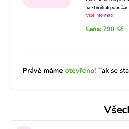
na kterékoli pobočce 
rezervaci na vybrané 
Více informací
Cena:
790 Kč
Právě máme
otevřeno!
Tak se st
Všec