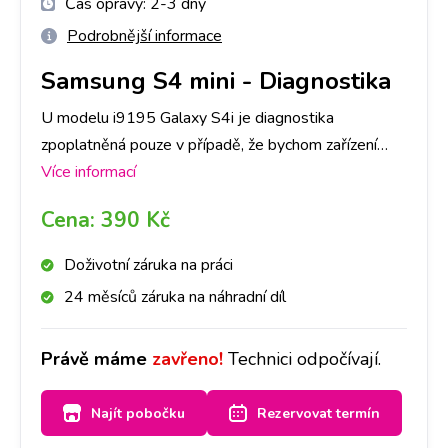
Čas opravy:
2-3 dny
Podrobnější informace
Samsung S4 mini
-
Diagnostika
U modelu i9195 Galaxy S4i je diagnostika
zpoplatněná pouze v případě, že bychom zařízení
následně neopravovali a to částkou dle ceníku. V
Více informací
opačném případě je, v rámci opravy, ZDARMA.
Cena:
390 Kč
Primárně je nutné provedení diagnostiky u nás na
pobočce, abychom dokázali přesně určit, co danou
Doživotní záruka na práci
závadu způsobuje. Následně, po jejím provedení, se
24 měsíců záruka na náhradní díl
s Vámi spojíme a domluvíme se ohledně dalšího
postupu opravy. Bez Vašeho souhlasu další opravy
Právě máme
zavřeno!
Technici odpočívají.
provádět nebudeme. Při diagnostice záleží také na
míře poškození Vašeho i9195 Galaxy S4i, časově
Najít pobočku
Rezervovat termín
cca na 1-3 dny.