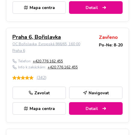
Mapa centra
Detail
Praha 6, Bořislavka
Zavřeno
OC Bořislavka, Evropská 866/65, 160 00
Po-Ne: 8-20
Praha 6
Telefon:
+420 776 162 455
Info k zakázkám:
+420 776 162 455
(
342
)
Zavolat
Navigovat
Mapa centra
Detail