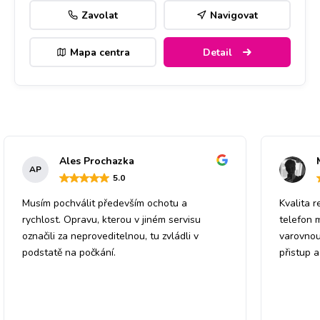
Zavolat
Navigovat
Mapa centra
Detail
Ales Prochazka
AP
5
.0
Musím pochválit především ochotu a
Kvalita r
rychlost. Opravu, kterou v jiném servisu
telefon 
označili za neproveditelnou, tu zvládli v
varovnou
podstatě na počkání.
přistup 