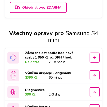
Objednat svoz ZDARMA
Všechny opravy pro
Samsung S4
mini
Záchrana dat podle hodinové
sazby 1 950 Kč vč. DPH / hod.
Na dotaz
2 - 8 hodin
Výměna displeje - originální
2390 Kč
60 minut
Diagnostika
390 Kč
2-3 dny
Výměna baterie