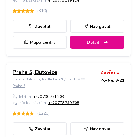
Info k zakázkám:
+420 775 199 124
(
310
)
Zavolat
Navigovat
Mapa centra
Detail
Praha 5, Butovice
Zavřeno
Galerie Butovice, Radlická 520/117, 158 00
Po-Ne: 9-21
Praha 5
Telefon:
+420 730 771 203
Info k zakázkám:
+420 778 759 708
(
1228
)
Zavolat
Navigovat