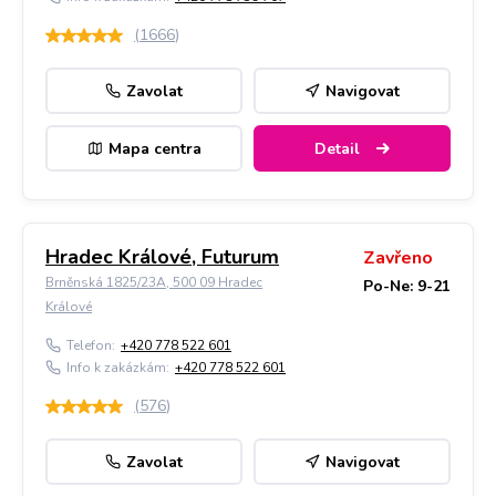
(
1666
)
Zavolat
Navigovat
Mapa centra
Detail
Hradec Králové, Futurum
Zavřeno
Brněnská 1825/23A, 500 09 Hradec
Po-Ne: 9-21
Králové
Telefon:
+420 778 522 601
Info k zakázkám:
+420 778 522 601
(
576
)
Zavolat
Navigovat