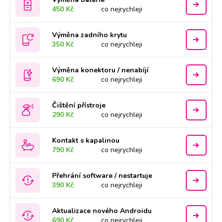
450 Kč
co nejrychleji
Výměna zadního krytu
350 Kč
co nejrychleji
Výměna konektoru / nenabíjí
690 Kč
co nejrychleji
Čištění přístroje
290 Kč
co nejrychleji
Kontakt s kapalinou
790 Kč
co nejrychleji
Přehrání software / nestartuje
390 Kč
co nejrychleji
Aktualizace nového Androidu
690 Kč
co nejrychleji