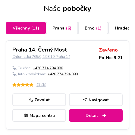
Naše
pobočky
Všechny
(
11
)
Praha
(
6
)
Brno
(
1
)
Hradec K
Praha 14, Černý Most
Zavřeno
Chlumecká 765/6, 198 19 Praha 14
Po-Ne: 9-21
Telefon:
+420 774 794 090
Info k zakázkám:
+420 774 794 090
(
126
)
Zavolat
Navigovat
Mapa centra
Detail