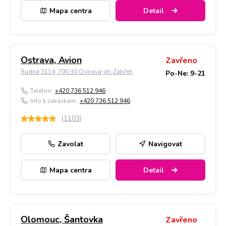
Mapa centra
Detail
Ostrava, Avion
Zavřeno
Rudná 3114, 700 30 Ostrava-jih-Zábřeh
Po-Ne: 9-21
Telefon:
+420 736 512 946
Info k zakázkám:
+420 736 512 946
(
1103
)
Zavolat
Navigovat
Mapa centra
Detail
Olomouc, Šantovka
Zavřeno