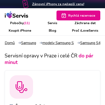
Zánovní iPhony za nejlepší cenu!
Rychlá rezervace
Pobočky
(11)
Servis
Záchrana dat
Koupit iPhone
Blog
Proč iLoveServis
Domů
Samsung
modely Samsung S
Samsung S4 mi
Servisní opravy v Praze i celé ČR
do pár
minut