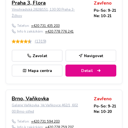
Praha 3, Flora
Zavřeno
Vinohradská 2828/151, 130 00 Praha 3-
Po-So: 9-21
Ne: 10-21
Žižkov
Telefon:
+420 731 435 203
Info k zakázkám:
+420 778 776 241
(
1319
)
Zavolat
Navigovat
Mapa centra
Detail
Brno, Vaňkovka
Zavřeno
Galerie Vaňkovka, Ve Vaňkovce 462/1, 602
Po-So: 9-21
Ne: 10-20
00 Brno-střed
Telefon:
+420 731 594 203
Info k zakázkám:
+420 778 759 707