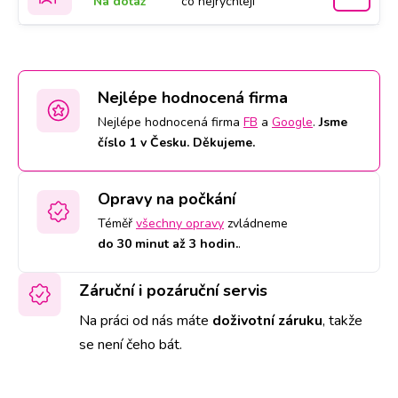
Na dotaz
co nejrychleji
Nejlépe hodnocená firma
Nejlépe hodnocená firma
FB
a
Google
.
Jsme
číslo 1 v Česku. Děkujeme.
Opravy na počkání
Téměř
všechny opravy
zvládneme
do 30 minut až 3 hodin.
.
Záruční i pozáruční servis
Na práci od nás máte
doživotní záruku
,
takže
se není čeho bát.