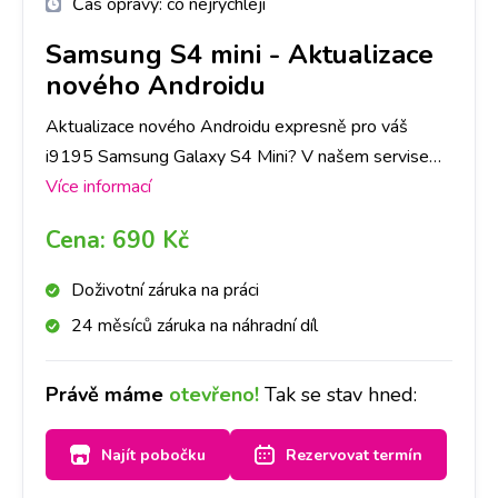
Čas opravy:
co nejrychleji
Samsung S4 mini
-
Aktualizace
nového Androidu
Aktualizace nového Androidu expresně pro váš
i9195 Samsung Galaxy S4 Mini? V našem servise
mobilních telefonů a tabletů opravíme na Samsung
Více informací
jakoukoli závadu rychle a na počkání. Na pobočkách
Cena:
690 Kč
iLoveServis po celé ČR máme velké sklady dílů, tak
abyste ještě DNES měli svůj i9195 Samsung
Doživotní záruka na práci
Galaxy S4 Mini opravený v Praze, Brně, Ostravě,
24 měsíců záruka na náhradní díl
Olomouci, Liberci, Pardubicích a Českých
Budějovicích.
Právě máme
otevřeno!
Tak se stav hned:
Najít pobočku
Rezervovat termín