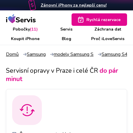
Zánovní iPhony za nejlepší cenu!
Rychlá rezervace
Pobočky
(11)
Servis
Záchrana dat
Koupit iPhone
Blog
Proč iLoveServis
Domů
Samsung
modely Samsung S
Samsung S4 mi
Servisní opravy v Praze i celé ČR
do pár
minut