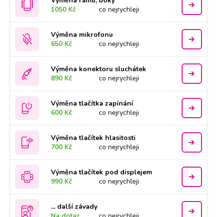
Výměna rámu, boky
1050 Kč
co nejrychleji
Výměna mikrofonu
650 Kč
co nejrychleji
Výměna konektoru sluchátek
890 Kč
co nejrychleji
Výměna tlačítka zapínání
600 Kč
co nejrychleji
Výměna tlačítek hlasitosti
700 Kč
co nejrychleji
Výměna tlačítek pod displejem
990 Kč
co nejrychleji
... další závady
Na dotaz
co nejrychleji