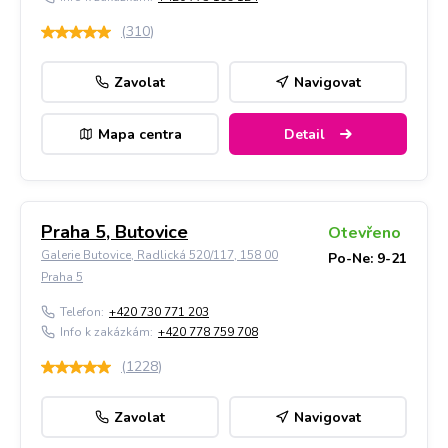
(
310
)
Zavolat
Navigovat
Mapa centra
Detail
Praha 5, Butovice
Otevřeno
Galerie Butovice, Radlická 520/117, 158 00
Po-Ne: 9-21
Praha 5
Telefon:
+420 730 771 203
Info k zakázkám:
+420 778 759 708
(
1228
)
Zavolat
Navigovat