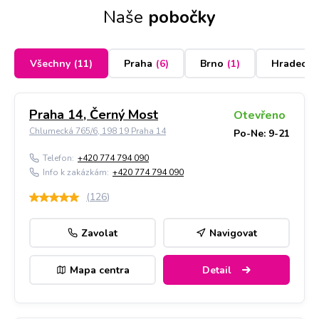
Naše
pobočky
Všechny
(
11
)
Praha
(
6
)
Brno
(
1
)
Hradec K
Praha 14, Černý Most
Otevřeno
Chlumecká 765/6, 198 19 Praha 14
Po-Ne: 9-21
Telefon:
+420 774 794 090
Info k zakázkám:
+420 774 794 090
(
126
)
Zavolat
Navigovat
Mapa centra
Detail