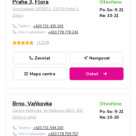
Praha 3, Flora
Otevřeno
Vinohradská 2828/151, 130 00 Praha 3-
Po-So: 9-21
Ne: 10-21
Žižkov
Telefon:
+420 731 435 203
Info k zakázkám:
+420 778 776 241
(
1319
)
Zavolat
Navigovat
Mapa centra
Detail
Brno, Vaňkovka
Otevřeno
Galerie Vaňkovka, Ve Vaňkovce 462/1, 602
Po-So: 9-21
Ne: 10-20
00 Brno-střed
Telefon:
+420 731 594 203
Info k zakázkám:
+420 778 759 707