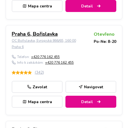
Mapa centra
Detail
Praha 6, Bořislavka
Otevřeno
OC Bořislavka, Evropská 866/65, 160 00
Po-Ne: 8-20
Praha 6
Telefon:
+420 776 162 455
Info k zakázkám:
+420 776 162 455
(
342
)
Zavolat
Navigovat
Mapa centra
Detail