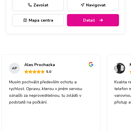
Zavolat
Navigovat
Mapa centra
Detail
Ales Prochazka
AP
5
.0
Musím pochválit především ochotu a
Kvalita r
rychlost. Opravu, kterou v jiném servisu
telefon 
označili za neproveditelnou, tu zvládli v
varovnou
podstatě na počkání.
přistup 