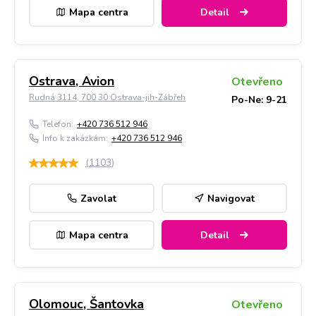
Mapa centra
Detail
Ostrava, Avion
Otevřeno
Rudná 3114, 700 30 Ostrava-jih-Zábřeh
Po-Ne: 9-21
Telefon:
+420 736 512 946
Info k zakázkám:
+420 736 512 946
(
1103
)
Zavolat
Navigovat
Mapa centra
Detail
Olomouc, Šantovka
Otevřeno