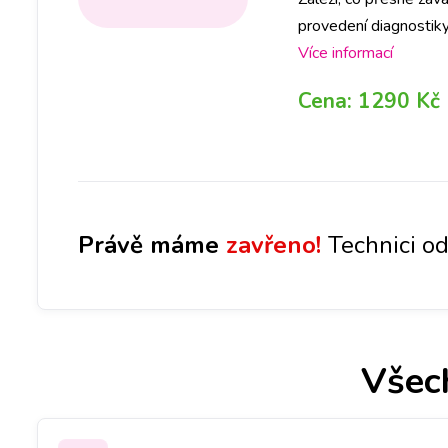
provedení diagnostiky
danou závadu způsobu
Více informací
domluvíme se na dalš
Cena:
1290 Kč
Právě máme
zavřeno!
Technici od
Všec