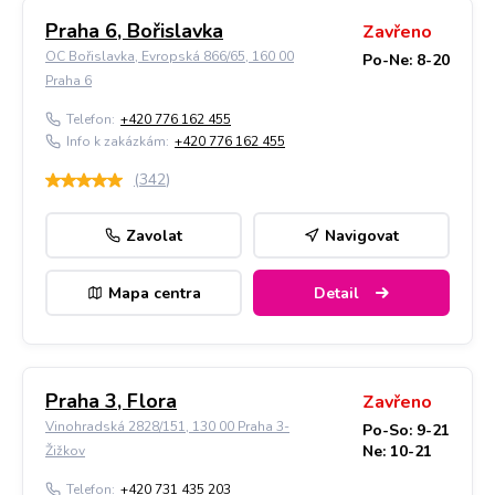
Praha 6, Bořislavka
Zavřeno
OC Bořislavka, Evropská 866/65, 160 00
Po-Ne: 8-20
Praha 6
Telefon:
+420 776 162 455
Info k zakázkám:
+420 776 162 455
(
342
)
Zavolat
Navigovat
Mapa centra
Detail
Praha 3, Flora
Zavřeno
Vinohradská 2828/151, 130 00 Praha 3-
Po-So: 9-21
Ne: 10-21
Žižkov
Telefon:
+420 731 435 203