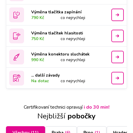
Výměna tlačítka zapínání
790 Kč
co nejrychleji
Výměna tlačítek hlasitosti
750 Kč
co nejrychleji
Výměna konektoru sluchátek
990 Kč
co nejrychleji
... další závady
Na dotaz
co nejrychleji
Certifikovaní technici opravují
i do 30 min!
Nejbližší
pobočky
Všechny
(
11
)
Praha
(
6
)
Brno
(
1
)
Hradec K