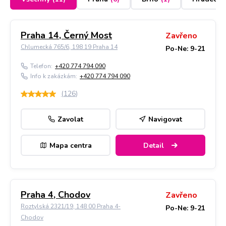
Praha 14, Černý Most
Zavřeno
Chlumecká 765/6, 198 19 Praha 14
Po-Ne: 9-21
Telefon:
+420 774 794 090
Info k zakázkám:
+420 774 794 090
(
126
)
Zavolat
Navigovat
Mapa centra
Detail
Praha 4, Chodov
Zavřeno
Roztylská 2321/19, 148 00 Praha 4-
Po-Ne: 9-21
Chodov