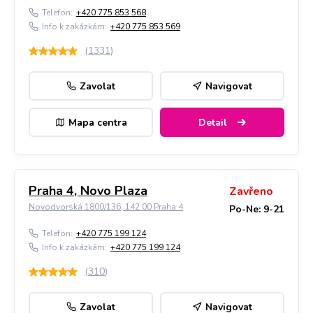
Telefon:
+420 775 853 568
Info k zakázkám:
+420 775 853 569
(
1331
)
Zavolat
Navigovat
Mapa centra
Detail
Praha 4, Novo Plaza
Zavřeno
Novodvorská 1800/136, 142 00 Praha 4
Po-Ne: 9-21
Telefon:
+420 775 199 124
Info k zakázkám:
+420 775 199 124
(
310
)
Zavolat
Navigovat