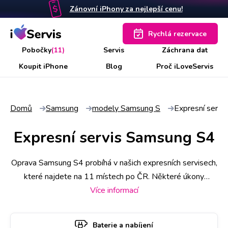
Zánovní iPhony za nejlepší cenu!
Rychlá rezervace
Pobočky
(11)
Servis
Záchrana dat
Koupit iPhone
Blog
Proč iLoveServis
Domů
Samsung
modely Samsung S
Expresní serv
Expresní servis Samsung S4
Oprava Samsung S4 probíhá v našich expresních servisech,
které najdete na 11 místech po ČR. Některé úkony
stihneme už do 30 minut, náročnější však zaberou i pár
Více informací
hodin. Abyste měli jistotu včasného servisu, rezervujte si
termín a hodinu online. Samsung S4 k opravě si u vás také
Baterie a nabíjení