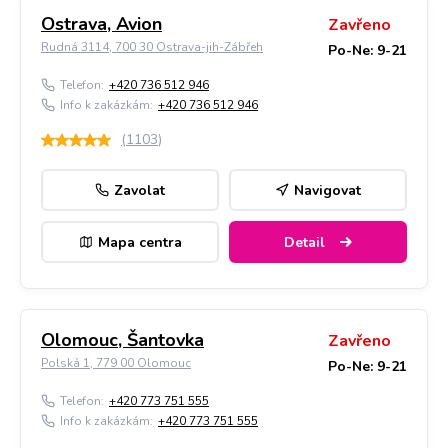
Ostrava, Avion
Zavřeno
Rudná 3114, 700 30 Ostrava-jih-Zábřeh
Po-Ne: 9-21
Telefon:
+420 736 512 946
Info k zakázkám:
+420 736 512 946
(
1103
)
Zavolat
Navigovat
Mapa centra
Detail
Olomouc, Šantovka
Zavřeno
Polská 1, 779 00 Olomouc
Po-Ne: 9-21
Telefon:
+420 773 751 555
Info k zakázkám:
+420 773 751 555