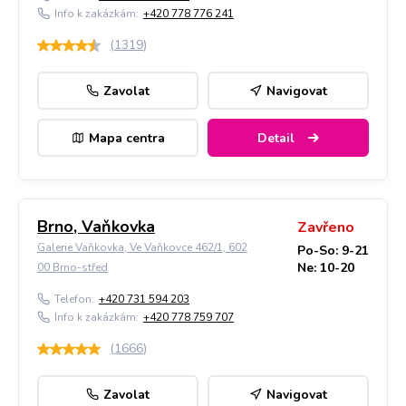
Info k zakázkám:
+420 778 776 241
(
1319
)
Zavolat
Navigovat
Mapa centra
Detail
Brno, Vaňkovka
Zavřeno
Galerie Vaňkovka, Ve Vaňkovce 462/1, 602
Po-So: 9-21
Ne: 10-20
00 Brno-střed
Telefon:
+420 731 594 203
Info k zakázkám:
+420 778 759 707
(
1666
)
Zavolat
Navigovat