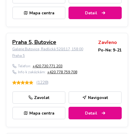
Mapa centra
Detail
Praha 5, Butovice
Zavřeno
Galerie Butovice, Radlická 520/117, 158 00
Po-Ne: 9-21
Praha 5
Telefon:
+420 730 771 203
Info k zakázkám:
+420 778 759 708
(
1228
)
Zavolat
Navigovat
Mapa centra
Detail