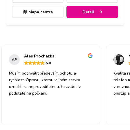
Mapa centra
Detail
Ales Prochazka
AP
5
.0
Musím pochválit především ochotu a
Kvalita r
rychlost. Opravu, kterou v jiném servisu
telefon 
označili za neproveditelnou, tu zvládli v
varovnou
podstatě na počkání.
přistup 