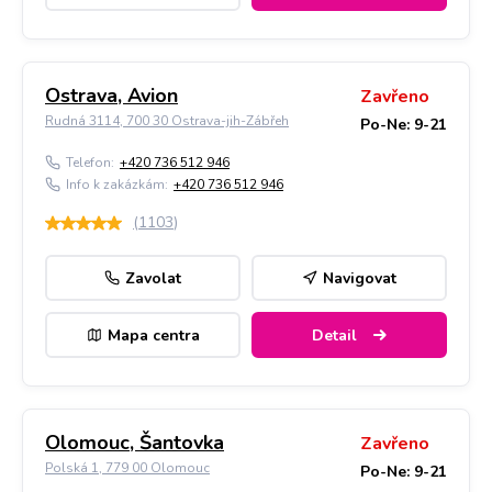
Ostrava, Avion
Zavřeno
Rudná 3114, 700 30 Ostrava-jih-Zábřeh
Po-Ne: 9-21
Telefon:
+420 736 512 946
Info k zakázkám:
+420 736 512 946
(
1103
)
Zavolat
Navigovat
Mapa centra
Detail
Olomouc, Šantovka
Zavřeno
Polská 1, 779 00 Olomouc
Po-Ne: 9-21