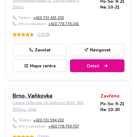
Vinohradská 2828/151, 130 00 Praha 3-
Po-So: 9-21
Ne: 10-21
Žižkov
Telefon:
+420 731 435 203
Info k zakázkám:
+420 778 776 241
(
1319
)
Zavolat
Navigovat
Mapa centra
Detail
Brno, Vaňkovka
Zavřeno
Galerie Vaňkovka, Ve Vaňkovce 462/1, 602
Po-So: 9-21
Ne: 10-20
00 Brno-střed
Telefon:
+420 731 594 203
Info k zakázkám:
+420 778 759 707
(
1666
)