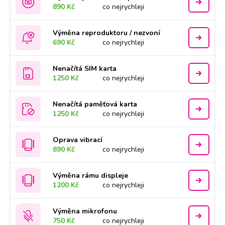
890 Kč
co nejrychleji
Výměna reproduktoru / nezvoní
690 Kč
co nejrychleji
Nenačítá SIM karta
1250 Kč
co nejrychleji
Nenačítá paměťová karta
1250 Kč
co nejrychleji
Oprava vibrací
890 Kč
co nejrychleji
Výměna rámu displeje
1200 Kč
co nejrychleji
Výměna mikrofonu
750 Kč
co nejrychleji