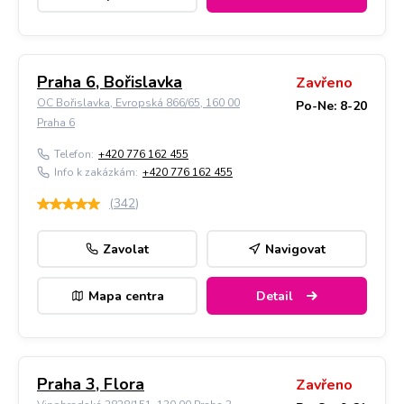
Praha 6, Bořislavka
Zavřeno
OC Bořislavka, Evropská 866/65, 160 00
Po-Ne: 8-20
Praha 6
Telefon:
+420 776 162 455
Info k zakázkám:
+420 776 162 455
(
342
)
Zavolat
Navigovat
Mapa centra
Detail
Praha 3, Flora
Zavřeno