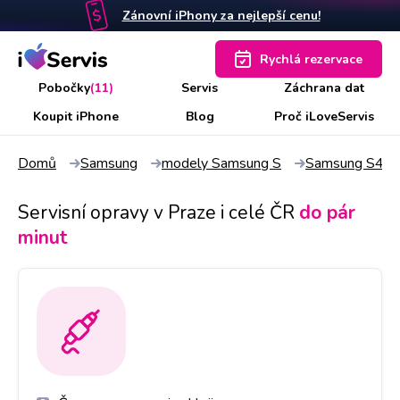
Zánovní iPhony za nejlepší cenu!
Rychlá rezervace
Pobočky
(11)
Servis
Záchrana dat
Koupit iPhone
Blog
Proč iLoveServis
Domů
Samsung
modely Samsung S
Samsung S4
Servisní opravy v Praze i celé ČR
do pár
minut