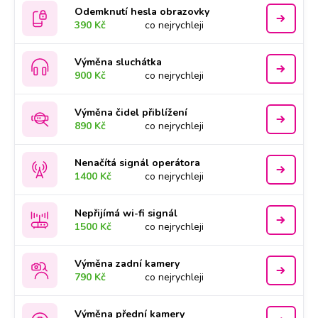
Odemknutí hesla obrazovky
390 Kč
co nejrychleji
Výměna sluchátka
900 Kč
co nejrychleji
Výměna čidel přiblížení
890 Kč
co nejrychleji
Nenačítá signál operátora
1400 Kč
co nejrychleji
Nepřijímá wi-fi signál
1500 Kč
co nejrychleji
Výměna zadní kamery
790 Kč
co nejrychleji
Výměna přední kamery