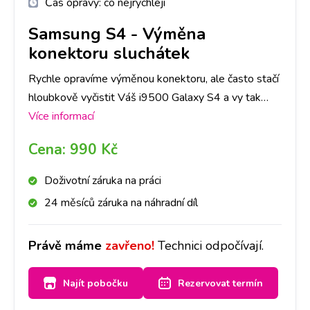
Čas opravy:
co nejrychleji
Samsung S4
-
Výměna
konektoru sluchátek
Rychle opravíme výměnou konektoru, ale často stačí
hloubkově vyčistit Váš i9500 Galaxy S4 a vy tak
ušetříte čas i peníze. Nejlepší je nyní se zastavit na
Více informací
jakékoliv pobočce a hned se na to mrkneme.
Cena:
990 Kč
Doživotní záruka na práci
24 měsíců záruka na náhradní díl
Právě máme
zavřeno!
Technici odpočívají.
Najít pobočku
Rezervovat termín