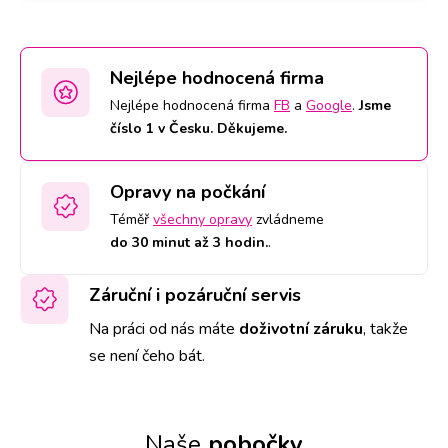
Nejlépe hodnocená firma
Nejlépe hodnocená firma
FB
a
Google
.
Jsme
číslo 1 v Česku. Děkujeme.
Opravy na počkání
Téměř
všechny opravy
zvládneme
do 30 minut až 3 hodin.
.
Záruční i pozáruční servis
Na práci od nás máte
doživotní záruku
,
takže
se není čeho bát.
Naše
pobočky