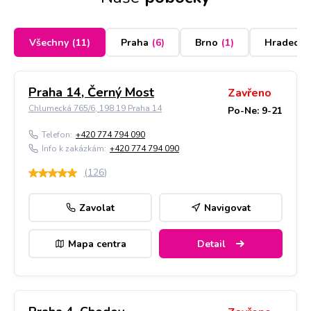
Všechny
(
11
)
Praha
(
6
)
Brno
(
1
)
Hradec K
Praha 14, Černý Most
Zavřeno
Chlumecká 765/6, 198 19 Praha 14
Po-Ne: 9-21
Telefon:
+420 774 794 090
Info k zakázkám:
+420 774 794 090
(
126
)
Zavolat
Navigovat
Mapa centra
Detail