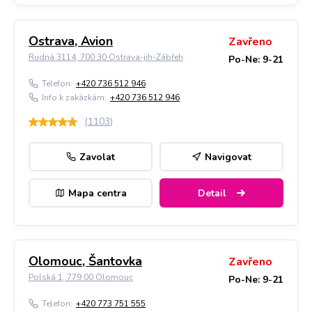
Ostrava, Avion
Zavřeno
Rudná 3114, 700 30 Ostrava-jih-Zábřeh
Po-Ne: 9-21
Telefon:
+420 736 512 946
Info k zakázkám:
+420 736 512 946
(
1103
)
Zavolat
Navigovat
Mapa centra
Detail
Olomouc, Šantovka
Zavřeno
Polská 1, 779 00 Olomouc
Po-Ne: 9-21
Telefon:
+420 773 751 555