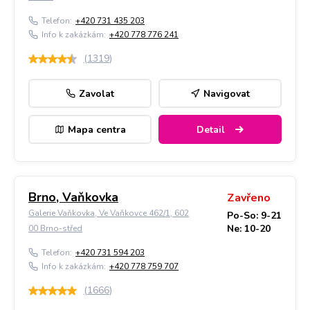
Telefon:
+420 731 435 203
Info k zakázkám:
+420 778 776 241
(
1319
)
Zavolat
Navigovat
Mapa centra
Detail
Brno, Vaňkovka
Zavřeno
Galerie Vaňkovka, Ve Vaňkovce 462/1, 602
Po-So: 9-21
Ne: 10-20
00 Brno-střed
Telefon:
+420 731 594 203
Info k zakázkám:
+420 778 759 707
(
1666
)