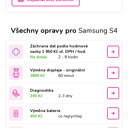
Všechny opravy pro
Samsung S4
Záchrana dat podle hodinové
sazby 1 950 Kč vč. DPH / hod.
Na dotaz
2 - 8 hodin
Výměna displeje - originální
2890 Kč
60 minut
Diagnostika
390 Kč
2-3 dny
Výměna baterie
450 Kč
co nejrychleji