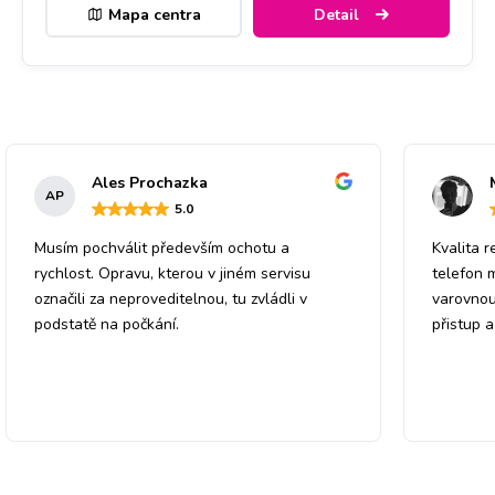
Mapa centra
Detail
Ales Prochazka
AP
5
.0
Musím pochválit především ochotu a
Kvalita r
rychlost. Opravu, kterou v jiném servisu
telefon 
označili za neproveditelnou, tu zvládli v
varovnou
podstatě na počkání.
přistup 