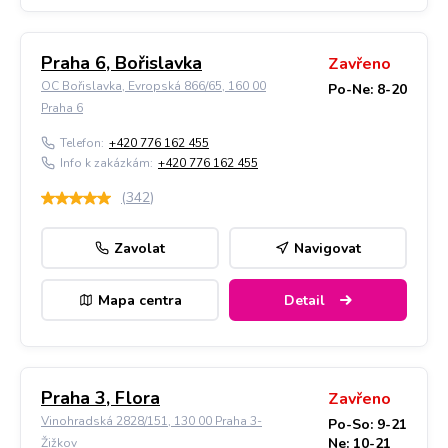
Praha 6, Bořislavka
Zavřeno
OC Bořislavka, Evropská 866/65, 160 00
Po-Ne: 8-20
Praha 6
Telefon:
+420 776 162 455
Info k zakázkám:
+420 776 162 455
(
342
)
Zavolat
Navigovat
Mapa centra
Detail
Praha 3, Flora
Zavřeno
Vinohradská 2828/151, 130 00 Praha 3-
Po-So: 9-21
Ne: 10-21
Žižkov