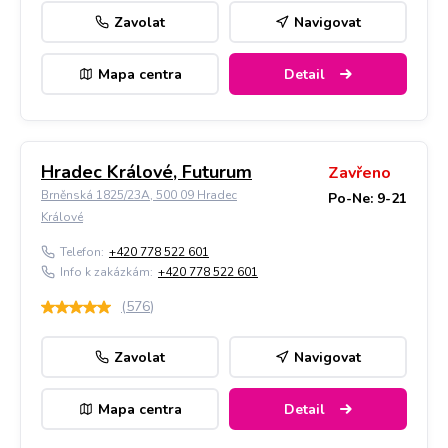
Zavolat
Navigovat
Mapa centra
Detail
Hradec Králové, Futurum
Zavřeno
Brněnská 1825/23A, 500 09 Hradec
Po-Ne: 9-21
Králové
Telefon:
+420 778 522 601
Info k zakázkám:
+420 778 522 601
(
576
)
Zavolat
Navigovat
Mapa centra
Detail