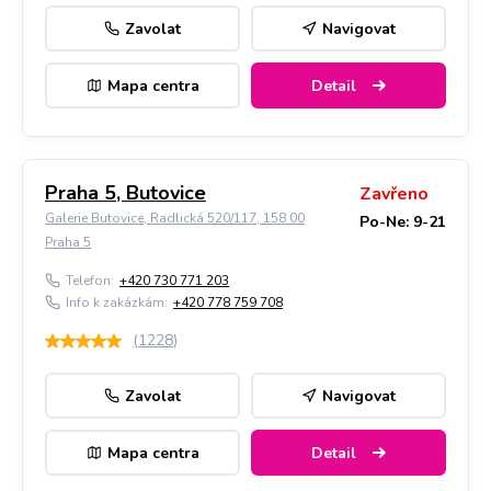
Zavolat
Navigovat
Mapa centra
Detail
Praha 5, Butovice
Zavřeno
Galerie Butovice, Radlická 520/117, 158 00
Po-Ne: 9-21
Praha 5
Telefon:
+420 730 771 203
Info k zakázkám:
+420 778 759 708
(
1228
)
Zavolat
Navigovat
Mapa centra
Detail