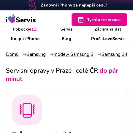
Zánovní iPhony za nejlepší cenu!
Rychlá rezervace
Pobočky
(11)
Servis
Záchrana dat
Koupit iPhone
Blog
Proč iLoveServis
Domů
Samsung
modely Samsung S
Samsung S4
Servisní opravy v Praze i celé ČR
do pár
minut