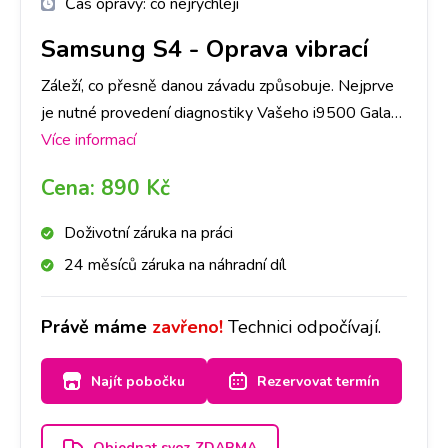
Čas opravy:
co nejrychleji
Samsung S4
-
Oprava vibrací
Záleží, co přesně danou závadu způsobuje. Nejprve
je nutné provedení diagnostiky Vašeho i9500 Galaxy
S4, abychom dokázali určit, co danou závadu
Více informací
způsobuje. Následně, po jejím provedení, se s Vámi
Cena:
890 Kč
spojíme a domluvíme se na dalším postupu a ceně
opravy.
Doživotní záruka na práci
24 měsíců záruka na náhradní díl
Právě máme
zavřeno!
Technici odpočívají.
Najít pobočku
Rezervovat termín
Objednat svoz ZDARMA