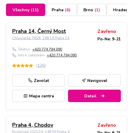
Všechny
(
11
)
Praha
(
6
)
Brno
(
1
)
Hradec K
Praha 14, Černý Most
Zavřeno
Chlumecká 765/6, 198 19 Praha 14
Po-Ne: 9-21
Telefon:
+420 774 794 090
Info k zakázkám:
+420 774 794 090
(
126
)
Zavolat
Navigovat
Mapa centra
Detail
Praha 4, Chodov
Zavřeno
Roztylská 2321/19, 148 00 Praha 4-
Po-Ne: 9-21