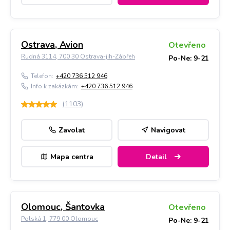
Ostrava, Avion
Otevřeno
Rudná 3114, 700 30 Ostrava-jih-Zábřeh
Po-Ne: 9-21
Telefon:
+420 736 512 946
Info k zakázkám:
+420 736 512 946
(
1103
)
Zavolat
Navigovat
Mapa centra
Detail
Olomouc, Šantovka
Otevřeno
Polská 1, 779 00 Olomouc
Po-Ne: 9-21