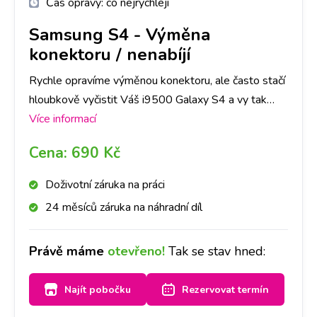
Čas opravy:
co nejrychleji
Samsung S4
-
Výměna
konektoru / nenabíjí
Rychle opravíme výměnou konektoru, ale často stačí
hloubkově vyčistit Váš i9500 Galaxy S4 a vy tak
ušetříte čas i peníze. Nejlepší je nyní se zastavit na
Více informací
jakékoliv pobočce a hned se na to mrkneme.
Cena:
690 Kč
Doživotní záruka na práci
24 měsíců záruka na náhradní díl
Právě máme
otevřeno!
Tak se stav hned:
Najít pobočku
Rezervovat termín