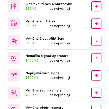
Odemknutí hesla obrazovky
390 Kč
co nejrychleji
Výměna sluchátka
900 Kč
co nejrychleji
Výměna čidel přiblížení
890 Kč
co nejrychleji
Nenačítá signál operátora
1400 Kč
co nejrychleji
Nepřijímá wi-fi signál
1500 Kč
co nejrychleji
Výměna zadní kamery
790 Kč
co nejrychleji
Výměna přední kamery