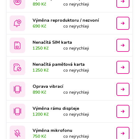
890 Kč
co nejrychleji
Výměna reproduktoru / nezvoní
690 Kč
co nejrychleji
Nenačítá SIM karta
1250 Kč
co nejrychleji
Nenačítá paměťová karta
1250 Kč
co nejrychleji
Oprava vibrací
890 Kč
co nejrychleji
Výměna rámu displeje
1200 Kč
co nejrychleji
Výměna mikrofonu
750 Kč
co nejrychleji