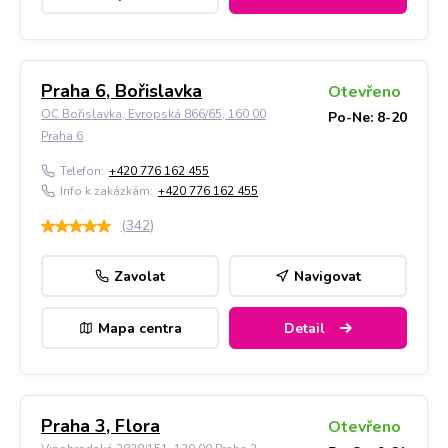
Praha 6, Bořislavka
Otevřeno
OC Bořislavka, Evropská 866/65, 160 00
Po-Ne: 8-20
Praha 6
Telefon:
+420 776 162 455
Info k zakázkám:
+420 776 162 455
(
342
)
Zavolat
Navigovat
Mapa centra
Detail
Praha 3, Flora
Otevřeno