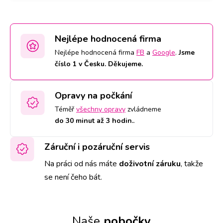
Nejlépe hodnocená firma
Nejlépe hodnocená firma
FB
a
Google
.
Jsme
číslo 1 v Česku. Děkujeme.
Opravy na počkání
Téměř
všechny opravy
zvládneme
do 30 minut až 3 hodin.
.
Záruční i pozáruční servis
Na práci od nás máte
doživotní záruku
,
takže
se není čeho bát.
Naše
pobočky