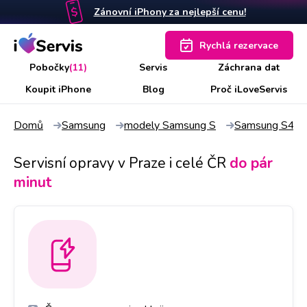
Zánovní iPhony za nejlepší cenu!
Rychlá rezervace
Pobočky
(11)
Servis
Záchrana dat
Koupit iPhone
Blog
Proč iLoveServis
Domů
Samsung
modely Samsung S
Samsung S4
Servisní opravy v Praze i celé ČR
do pár
minut