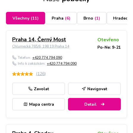
Všechny
(
11
)
Praha
(
6
)
Brno
(
1
)
Hradec K
Praha 14, Černý Most
Otevřeno
Chlumecká 765/6, 198 19 Praha 14
Po-Ne: 9-21
Telefon:
+420 774 794 090
Info k zakázkám:
+420 774 794 090
(
126
)
Zavolat
Navigovat
Mapa centra
Detail