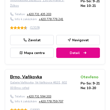
Vinohradská 2828/151, 130 00 Praha 3-
Po-So: 9-21
Ne: 10-21
Žižkov
Telefon:
+420 731 435 203
Info k zakázkám:
+420 778 776 241
(
1319
)
Zavolat
Navigovat
Mapa centra
Detail
Brno, Vaňkovka
Otevřeno
Galerie Vaňkovka, Ve Vaňkovce 462/1, 602
Po-So: 9-21
Ne: 10-20
00 Brno-střed
Telefon:
+420 731 594 203
Info k zakázkám:
+420 778 759 707
(
1666
)