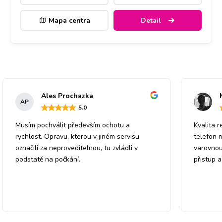
Mapa centra
Detail
Ales Prochazka
AP
5
.0
Musím pochválit především ochotu a
Kvalita r
rychlost. Opravu, kterou v jiném servisu
telefon 
označili za neproveditelnou, tu zvládli v
varovnou
podstatě na počkání.
přistup 