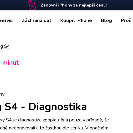
Zánovní iPhony za nejlepší cenu!
Servis
Záchrana dat
Koupit iPhone
Blog
Proč 
g S4
r minut
ny
 S4
-
Diagnostika
y S4 je diagnostika zpoplatněná pouze v případě, že
edně neopravovali a to částkou dle ceníku. V opačném