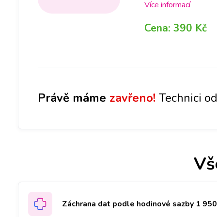
případě je, v rámci o
Více informací
nás na pobočce, abyc
Cena:
390 Kč
Následně, po jejím p
dalšího postupu opra
Při diagnostice zále
cca na 1-3 dny.
Právě máme
zavřeno!
Technici od
Vš
Záchrana dat podle hodinové sazby 1 950 