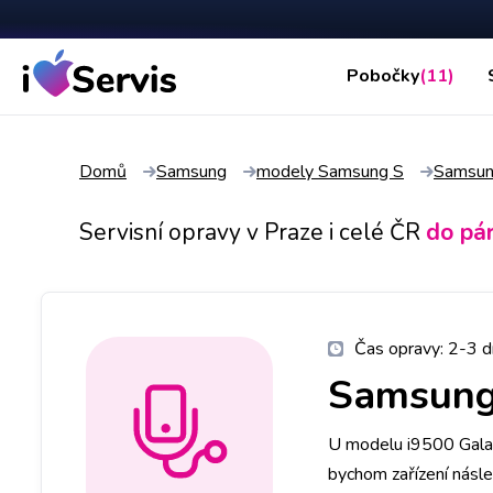
Pobočky
(11)
Domů
Samsung
modely Samsung S
Samsun
Servisní opravy v Praze i celé ČR
do pá
Čas opravy:
2-3 d
Samsung
U modelu i9500 Galax
bychom zařízení násl