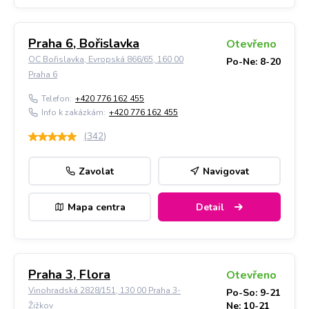
Praha 6, Bořislavka
Otevřeno
OC Bořislavka, Evropská 866/65, 160 00
Po-Ne: 8-20
Praha 6
Telefon:
+420 776 162 455
Info k zakázkám:
+420 776 162 455
(
342
)
Zavolat
Navigovat
Mapa centra
Detail
Praha 3, Flora
Otevřeno
Vinohradská 2828/151, 130 00 Praha 3-
Po-So: 9-21
Ne: 10-21
Žižkov