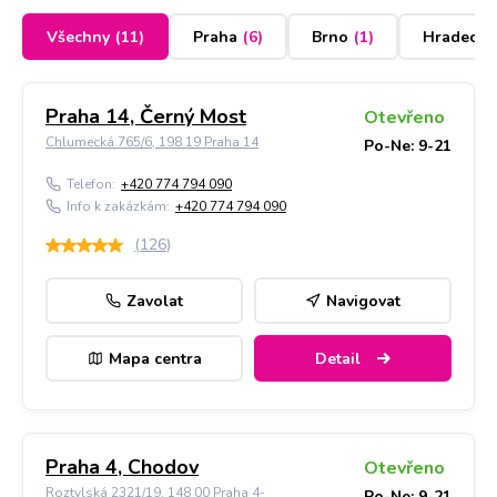
Všechny
(
11
)
Praha
(
6
)
Brno
(
1
)
Hradec K
Praha 14, Černý Most
Otevřeno
Chlumecká 765/6, 198 19 Praha 14
Po-Ne: 9-21
Telefon:
+420 774 794 090
Info k zakázkám:
+420 774 794 090
(
126
)
Zavolat
Navigovat
Mapa centra
Detail
Praha 4, Chodov
Otevřeno
Roztylská 2321/19, 148 00 Praha 4-
Po-Ne: 9-21