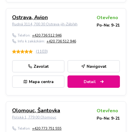
Ostrava, Avion
Otevřeno
Rudná 3114, 700 30 Ostrava-jih-Zábřeh
Po-Ne: 9-21
Telefon:
+420 736 512 946
Info k zakázkám:
+420 736 512 946
(
1103
)
Zavolat
Navigovat
Mapa centra
Detail
Olomouc, Šantovka
Otevřeno
Polská 1, 779 00 Olomouc
Po-Ne: 9-21
Telefon:
+420 773 751 555