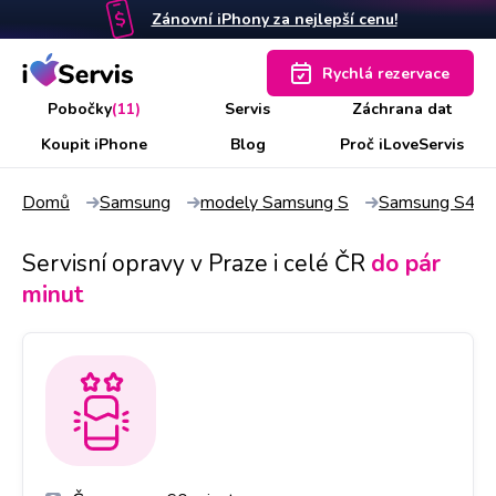
Zánovní iPhony za nejlepší cenu!
Rychlá rezervace
Pobočky
(11)
Servis
Záchrana dat
Koupit iPhone
Blog
Proč iLoveServis
Domů
Samsung
modely Samsung S
Samsung S4
Servisní opravy v Praze i celé ČR
do pár
minut