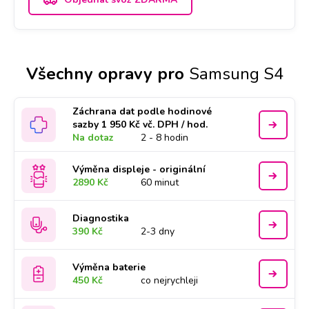
Všechny opravy pro
Samsung S4
Záchrana dat podle hodinové
sazby 1 950 Kč vč. DPH / hod.
Na dotaz
2 - 8 hodin
Výměna displeje - originální
2890 Kč
60 minut
Diagnostika
390 Kč
2-3 dny
Výměna baterie
450 Kč
co nejrychleji