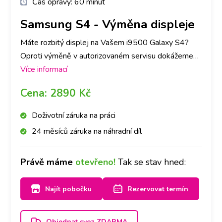
Čas opravy:
60 minut
Samsung S4
-
Výměna displeje
Máte rozbitý displej na Vašem i9500 Galaxy S4?
Oproti výměně v autorizovaném servisu dokážeme
zaručit expresní provedení výměny a následnou
Více informací
záruku na provedenou výměnu.
Cena:
2890 Kč
Doživotní záruka na práci
24 měsíců záruka na náhradní díl
Právě máme
otevřeno!
Tak se stav hned:
Najít pobočku
Rezervovat termín
Objednat svoz ZDARMA