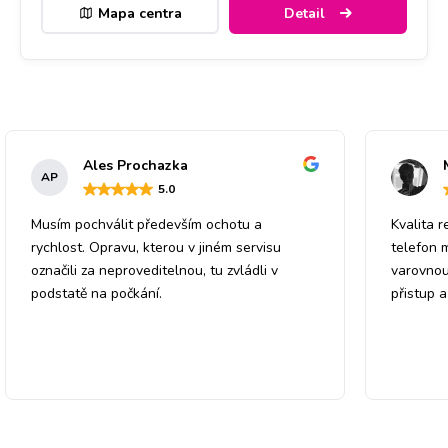
Mapa centra
Detail
Ales Prochazka
AP
5
.0
Musím pochválit především ochotu a
Kvalita r
rychlost. Opravu, kterou v jiném servisu
telefon 
označili za neproveditelnou, tu zvládli v
varovnou
podstatě na počkání.
přistup 