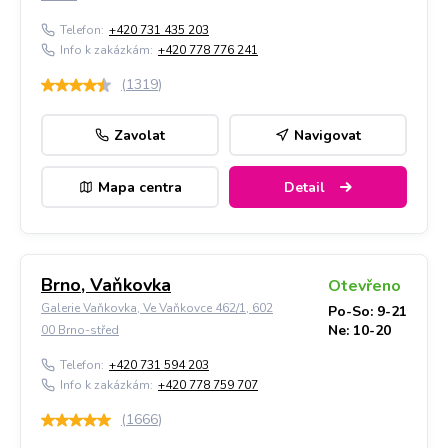
Telefon:
+420 731 435 203
Info k zakázkám:
+420 778 776 241
(
1319
)
Zavolat
Navigovat
Mapa centra
Detail
Brno, Vaňkovka
Otevřeno
Galerie Vaňkovka, Ve Vaňkovce 462/1, 602
Po-So: 9-21
Ne: 10-20
00 Brno-střed
Telefon:
+420 731 594 203
Info k zakázkám:
+420 778 759 707
(
1666
)