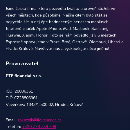
Jsme česká firma, která pozvedla kvalitu a úroveň služeb ve
všech městech, kde působíme. Naším cílem bylo stát se
nejrychlejším a nejlépe hodnoceným servisem mobilních
telefonů značek Apple iPhone, iPad, Macbook, Samsung,
Huawei, Xiaomi, Honor. Toto se nám povedlo již v 6 městech.
Expresně opravujeme v Praze, Brně, Ostravě, Olomouci, Liberci a
Hradci Králové. Navštivte nás a vyzkoušejte něco jiného!
Provozovatel
PTF financial s.r.o.
IČO: 28806361
DIČ: CZ28806361
Veverkova 1343/1 500 02, Hradec Králové
Email:
zakaznik@iloveservis.cz
Telefon:
+420 778 759 708