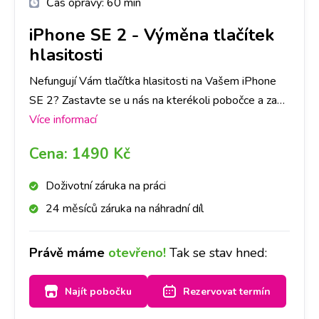
Čas opravy:
60 min
iPhone SE 2
-
Výměna tlačítek
hlasitosti
Nefungují Vám tlačítka hlasitosti na Vašem iPhone
SE 2? Zastavte se u nás na kterékoli pobočce a za
chvíli budou jako nová. Doporučujeme udělat si
Více informací
rezervaci na vybrané pobočce a tlačítka vyměníme do
Cena:
1490 Kč
hodiny.
Doživotní záruka na práci
24 měsíců záruka na náhradní díl
Právě máme
otevřeno!
Tak se stav hned:
Najít pobočku
Rezervovat termín