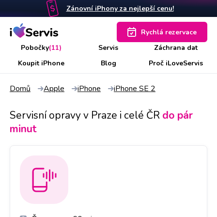
Zánovní iPhony za nejlepší cenu!
Rychlá rezervace
Pobočky
(11)
Servis
Záchrana dat
Koupit iPhone
Blog
Proč iLoveServis
Domů
Apple
iPhone
iPhone SE 2
Servisní opravy v Praze i celé ČR
do pár
minut