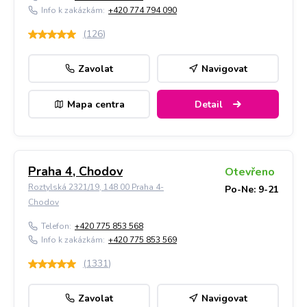
Info k zakázkám:
+420 774 794 090
(
126
)
Zavolat
Navigovat
Mapa centra
Detail
Praha 4, Chodov
Otevřeno
Roztylská 2321/19, 148 00 Praha 4-
Po-Ne: 9-21
Chodov
Telefon:
+420 775 853 568
Info k zakázkám:
+420 775 853 569
(
1331
)
Zavolat
Navigovat