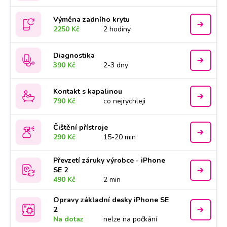
Výměna zadního krytu
2250 Kč
2 hodiny
Diagnostika
390 Kč
2-3 dny
Kontakt s kapalinou
790 Kč
co nejrychleji
Čištění přístroje
290 Kč
15-20 min
Převzetí záruky výrobce - iPhone
SE 2
490 Kč
2 min
Opravy základní desky iPhone SE
2
Na dotaz
nelze na počkání