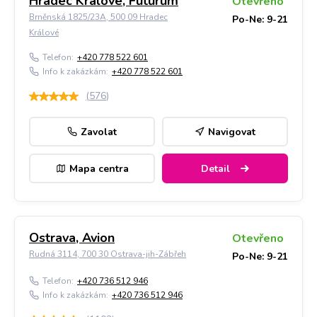
Hradec Králové, Futurum
Otevřeno
Brněnská 1825/23A, 500 09 Hradec
Po-Ne: 9-21
Králové
Telefon:
+420 778 522 601
Info k zakázkám:
+420 778 522 601
(
576
)
Zavolat
Navigovat
Mapa centra
Detail
Ostrava, Avion
Otevřeno
Rudná 3114, 700 30 Ostrava-jih-Zábřeh
Po-Ne: 9-21
Telefon:
+420 736 512 946
Info k zakázkám:
+420 736 512 946