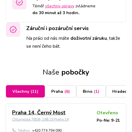
Téměř
všechny opravy
zvládneme
do 30 minut až 3 hodin.
.
Záruční i pozáruční servis
Na práci od nás máte
doživotní záruku
,
takže
se není čeho bát.
Naše
pobočky
Všechny
(
11
)
Praha
(
6
)
Brno
(
1
)
Hradec K
Praha 14, Černý Most
Otevřeno
Chlumecká 765/6, 198 19 Praha 14
Po-Ne: 9-21
Telefon:
+420 774 794 090