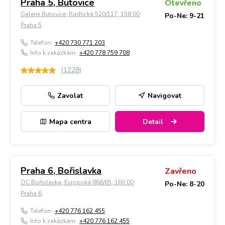
Praha 5, Butovice
Otevřeno
Galerie Butovice, Radlická 520/117, 158 00
Po-Ne: 9-21
Praha 5
Telefon:
+420 730 771 203
Info k zakázkám:
+420 778 759 708
(
1228
)
Zavolat
Navigovat
Mapa centra
Detail
Praha 6, Bořislavka
Zavřeno
OC Bořislavka, Evropská 866/65, 160 00
Po-Ne: 8-20
Praha 6
Telefon:
+420 776 162 455
Info k zakázkám:
+420 776 162 455