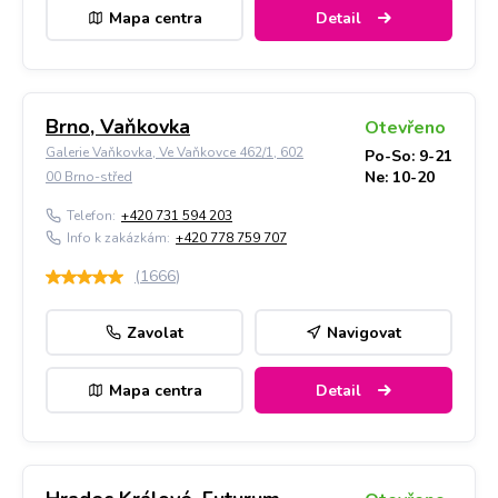
Mapa centra
Detail
Brno, Vaňkovka
Otevřeno
Galerie Vaňkovka, Ve Vaňkovce 462/1, 602
Po-So: 9-21
Ne: 10-20
00 Brno-střed
Telefon:
+420 731 594 203
Info k zakázkám:
+420 778 759 707
(
1666
)
Zavolat
Navigovat
Mapa centra
Detail