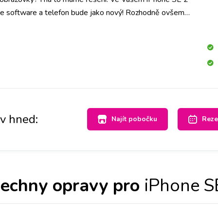
e software a telefon bude jako nový! Rozhodně ovšem
dat v telefonu. Vzhledem k tomu, že heslo obrazovky
šech dat, se při přehrání SW data automaticky smažou.
av hned:
Najít pobočku
Reze
echny opravy pro
iPhone S