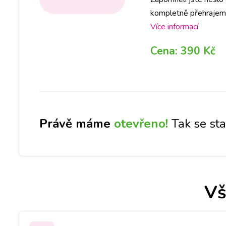
kompletně přehrajem
doporučujeme zálohu 
Více informací
slouží jako ochrana v
Cena:
390 Kč
Právě máme
otevřeno!
Tak se st
Vš