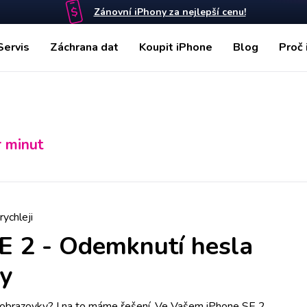
Zánovní iPhony za nejlepší cenu!
Servis
Záchrana dat
Koupit iPhone
Blog
Proč 
r minut
rychleji
E 2
-
Odemknutí hesla
y
 obrazovky? I na to máme řešení. Ve Vašem iPhone SE 2