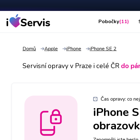
Pobočky
(11)
Domů
Apple
iPhone
iPhone SE 2
Servisní opravy v Praze i celé ČR
do pá
Čas opravy:
co nej
iPhone S
obrazovk
Zapomněli jste heslo