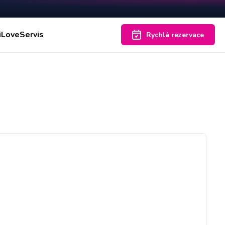
iLoveServis
Rychlá rezervace