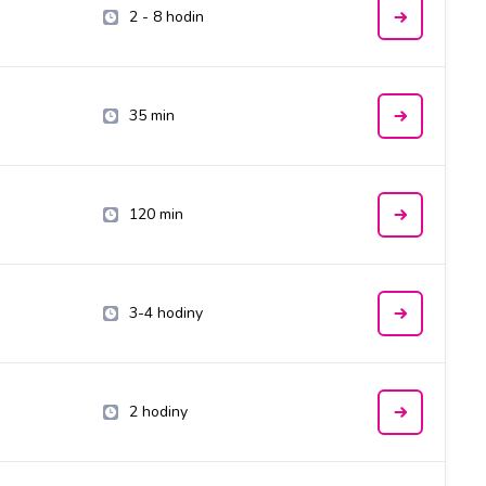
2 - 8 hodin
35 min
120 min
3-4 hodiny
2 hodiny