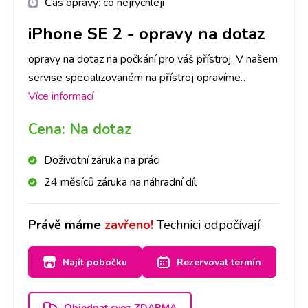
Čas opravy:
co nejrychleji
iPhone SE 2
-
opravy na dotaz
opravy na dotaz na počkání pro váš přístroj. V našem
servise specializovaném na přístroj opravíme
jakoukoli závadu rychle a na počkání. Na pobočkách
Více informací
iLoveServis po celé ČR máme velké sklady dílů, tak
Cena:
Na dotaz
abyste ještě DNES měli svůj přístroj opravený v
Praze, Brně, Ostravě, Olomouci, Liberci, Pardubicích a
Doživotní záruka na práci
Českých Budějovicích.
24 měsíců záruka na náhradní díl
Právě máme
zavřeno!
Technici odpočívají.
Najít pobočku
Rezervovat termín
Objednat svoz ZDARMA