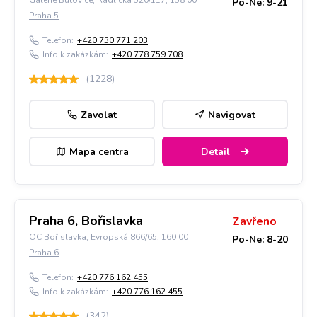
Galerie Butovice, Radlická 520/117, 158 00
Po-Ne: 9-21
Praha 5
Telefon:
+420 730 771 203
Info k zakázkám:
+420 778 759 708
(
1228
)
Zavolat
Navigovat
Mapa centra
Detail
Praha 6, Bořislavka
Zavřeno
OC Bořislavka, Evropská 866/65, 160 00
Po-Ne: 8-20
Praha 6
Telefon:
+420 776 162 455
Info k zakázkám:
+420 776 162 455
(
342
)