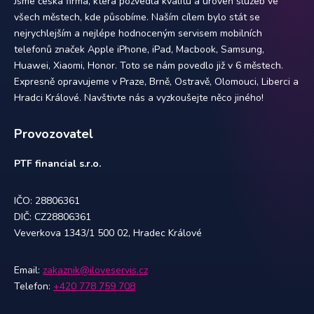
Jsme česká firma, která pozvedla kvalitu a úroveň služeb ve
všech městech, kde působíme. Naším cílem bylo stát se
nejrychlejším a nejlépe hodnoceným servisem mobilních
telefonů značek Apple iPhone, iPad, Macbook, Samsung,
Huawei, Xiaomi, Honor. Toto se nám povedlo již v 6 městech.
Expresně opravujeme v Praze, Brně, Ostravě, Olomouci, Liberci a
Hradci Králové. Navštivte nás a vyzkoušejte něco jiného!
Provozovatel
PTF financial s.r.o.
IČO: 28806361
DIČ: CZ28806361
Veverkova 1343/1 500 02, Hradec Králové
Email:
zakaznik@iloveservis.cz
Telefon:
+420 778 759 708