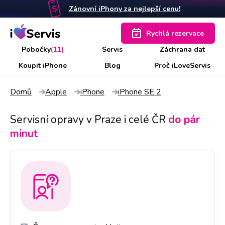
Zánovní iPhony za nejlepší cenu!
Rychlá rezervace
Pobočky
(11)
Servis
Záchrana dat
Koupit iPhone
Blog
Proč iLoveServis
Domů
Apple
iPhone
iPhone SE 2
Servisní opravy v Praze i celé ČR
do pár
minut