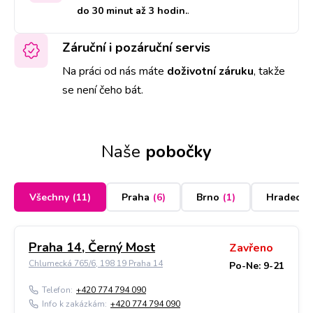
do 30 minut až 3 hodin.
.
Záruční i pozáruční servis
Na práci od nás máte
doživotní záruku
,
takže
se není čeho bát.
Naše
pobočky
Všechny
(
11
)
Praha
(
6
)
Brno
(
1
)
Hradec K
Praha 14, Černý Most
Zavřeno
Chlumecká 765/6, 198 19 Praha 14
Po-Ne: 9-21
Telefon:
+420 774 794 090
Info k zakázkám:
+420 774 794 090