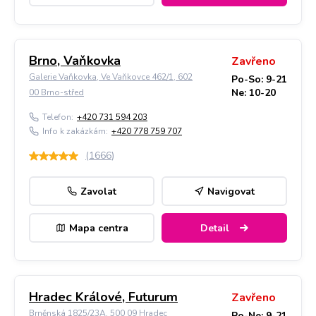
Brno, Vaňkovka
Zavřeno
Galerie Vaňkovka, Ve Vaňkovce 462/1, 602
Po-So: 9-21
Ne: 10-20
00 Brno-střed
Telefon:
+420 731 594 203
Info k zakázkám:
+420 778 759 707
(
1666
)
Zavolat
Navigovat
Mapa centra
Detail
Hradec Králové, Futurum
Zavřeno
Brněnská 1825/23A, 500 09 Hradec
Po-Ne: 9-21