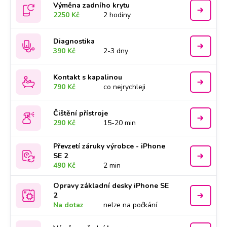
Výměna zadního krytu
2250 Kč
2 hodiny
Diagnostika
390 Kč
2-3 dny
Kontakt s kapalinou
790 Kč
co nejrychleji
Čištění přístroje
290 Kč
15-20 min
Převzetí záruky výrobce - iPhone
SE 2
490 Kč
2 min
Opravy základní desky iPhone SE
2
Na dotaz
nelze na počkání