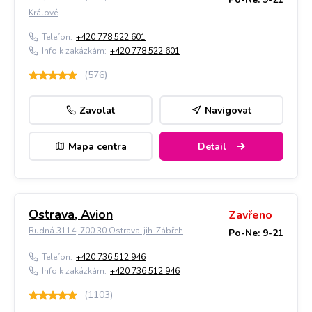
Králové
Telefon:
+420 778 522 601
Info k zakázkám:
+420 778 522 601
(
576
)
Zavolat
Navigovat
Mapa centra
Detail
Ostrava, Avion
Zavřeno
Rudná 3114, 700 30 Ostrava-jih-Zábřeh
Po-Ne: 9-21
Telefon:
+420 736 512 946
Info k zakázkám:
+420 736 512 946
(
1103
)