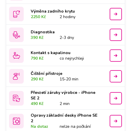
Výměna zadního krytu
2250 Kč
2 hodiny
Diagnostika
390 Kč
2-3 dny
Kontakt s kapalinou
790 Kč
co nejrychleji
Čištění přístroje
290 Kč
15-20 min
Převzetí záruky výrobce - iPhone
SE 2
490 Kč
2 min
Opravy základní desky iPhone SE
2
Na dotaz
nelze na počkání