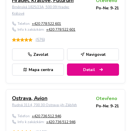
Hradec Králové, Futurum
Otevřeno
Brněnská 1825/23A, 500 09 Hradec
Po-Ne: 9-21
Králové
Telefon:
+420 778 522 601
Info k zakázkám:
+420 778 522 601
(
576
)
Zavolat
Navigovat
Mapa centra
Detail
Ostrava, Avion
Otevřeno
Rudná 3114, 700 30 Ostrava-jih-Zábřeh
Po-Ne: 9-21
Telefon:
+420 736 512 946
Info k zakázkám:
+420 736 512 946