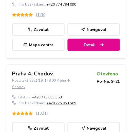
Info k zakázkám:
+420 774 794 090
(
126
)
Zavolat
Navigovat
Mapa centra
Detail
Praha 4, Chodov
Otevřeno
Roztylská 2321/19, 148 00 Praha 4-
Po-Ne: 9-21
Chodov
Telefon:
+420 775 853 568
Info k zakázkám:
+420 775 853 569
(
1331
)
Zavolat
Navigovat