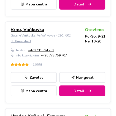
Mapa centra
Detail
Brno, Vaňkovka
Otevřeno
Galerie Vaňkovka, Ve Vaňkovce 462/1, 602
Po-So: 9-21
Ne: 10-20
00 Brno-střed
Telefon:
+420 731 594 203
Info k zakázkám:
+420 778 759 707
(
1666
)
Zavolat
Navigovat
Mapa centra
Detail