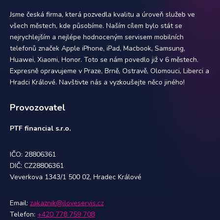
Jsme česká firma, která pozvedla kvalitu a úroveň služeb ve
všech městech, kde působíme. Naším cílem bylo stát se
nejrychlejším a nejlépe hodnoceným servisem mobilních
telefonů značek Apple iPhone, iPad, Macbook, Samsung,
Huawei, Xiaomi, Honor. Toto se nám povedlo již v 6 městech.
Expresně opravujeme v Praze, Brně, Ostravě, Olomouci, Liberci a
Hradci Králové. Navštivte nás a vyzkoušejte něco jiného!
Provozovatel
PTF financial s.r.o.
IČO: 28806361
DIČ: CZ28806361
Veverkova 1343/1 500 02, Hradec Králové
Email:
zakaznik@iloveservis.cz
Telefon:
+420 778 759 708