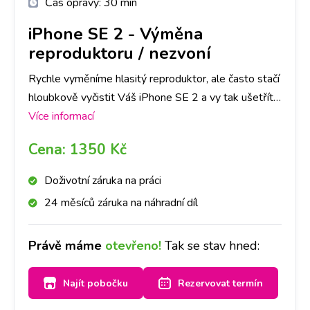
Čas opravy:
30 min
iPhone SE 2
-
Výměna
reproduktoru / nezvoní
Rychle vyměníme hlasitý reproduktor, ale často stačí
hloubkově vyčistit Váš iPhone SE 2 a vy tak ušetříte
čas i peníze. Doporučujeme si udělat rezervaci nebo
Více informací
zavolat na vybranou pobočku, abychom měli díl
Cena:
1350 Kč
připraven. Reproduktor pak vyčistíme nebo
vyměníme a přístroj bude opět hlasitý.
Doživotní záruka na práci
24 měsíců záruka na náhradní díl
Právě máme
otevřeno!
Tak se stav hned:
Najít pobočku
Rezervovat termín