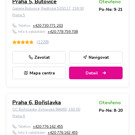
Praha 5, Butovice
Otevřeno
Galerie Butovice, Radlická 520/117, 158 00
Po-Ne: 9-21
Praha 5
Telefon:
+420 730 771 203
Info k zakázkám:
+420 778 759 708
(
1228
)
Zavolat
Navigovat
Mapa centra
Detail
Praha 6, Bořislavka
Otevřeno
OC Bořislavka, Evropská 866/65, 160 00
Po-Ne: 8-20
Praha 6
Telefon:
+420 776 162 455
Info k zakázkám:
+420 776 162 455