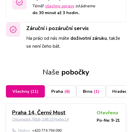
Téměř
všechny opravy
zvládneme
do 30 minut až 3 hodin.
.
Záruční i pozáruční servis
Na práci od nás máte
doživotní záruku
,
takže
se není čeho bát.
Naše
pobočky
Všechny
(
11
)
Praha
(
6
)
Brno
(
1
)
Hradec K
Praha 14, Černý Most
Otevřeno
Chlumecká 765/6, 198 19 Praha 14
Po-Ne: 9-21
Telefon:
+420 774 794 090