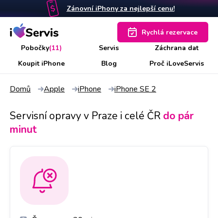
Zánovní iPhony za nejlepší cenu!
Rychlá rezervace
Pobočky
(11)
Servis
Záchrana dat
Koupit iPhone
Blog
Proč iLoveServis
Domů
Apple
iPhone
iPhone SE 2
Servisní opravy v Praze i celé ČR
do pár
minut