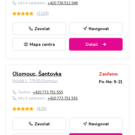
Info k zakázkám:
+420 736 512 946
(
1103
)
Zavolat
Navigovat
Mapa centra
Detail
Olomouc, Šantovka
Zavřeno
Polská 1, 779 00 Olomouc
Po-Ne: 9-21
Telefon:
+420 773 751 555
Info k zakázkám:
+420 773 751 555
(
425
)
Zavolat
Navigovat