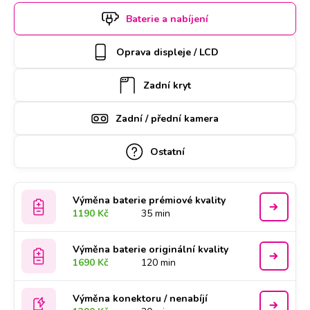
si termín a hodinu online. Apple iPhone SE 2 k opravě si u
Baterie a nabíjení
vás také může vyzvednout náš kurýr, který vám ho poté
zaveze zpět. Kvalitu práce podtrhujeme doživotní zárukou a
Oprava displeje / LCD
za díly ručíme nadstandardně 2 roky.
Zadní kryt
Zadní / přední kamera
Ostatní
Výměna baterie prémiové kvality
1190 Kč
35 min
Výměna baterie originální kvality
1690 Kč
120 min
Výměna konektoru / nenabíjí