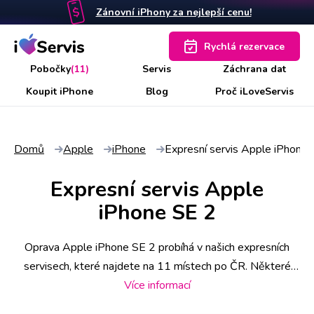
Zánovní iPhony za nejlepší cenu!
Rychlá rezervace
Pobočky
(11)
Servis
Záchrana dat
Koupit iPhone
Blog
Proč iLoveServis
Domů
Apple
iPhone
Expresní servis Apple iPhone 
Expresní servis Apple
iPhone SE 2
Oprava Apple iPhone SE 2 probíhá v našich expresních
servisech, které najdete na 11 místech po ČR. Některé
úkony stihneme už do 30 minut, náročnější však zaberou i
Více informací
pár hodin. Abyste měli jistotu včasného servisu, rezervujte