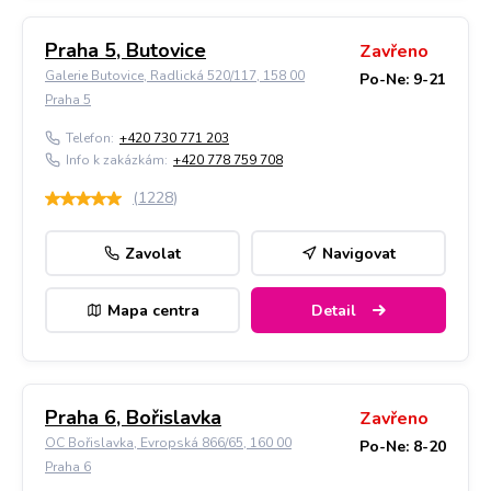
Praha 5, Butovice
Zavřeno
Galerie Butovice, Radlická 520/117, 158 00
Po-Ne: 9-21
Praha 5
Telefon:
+420 730 771 203
Info k zakázkám:
+420 778 759 708
(
1228
)
Zavolat
Navigovat
Mapa centra
Detail
Praha 6, Bořislavka
Zavřeno
OC Bořislavka, Evropská 866/65, 160 00
Po-Ne: 8-20
Praha 6