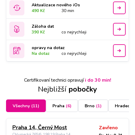
Aktualizace nového iOs
490 Kč
30 min
Záloha dat
390 Kč
co nejrychleji
opravy na dotaz
Na dotaz
co nejrychleji
Certifikovaní technici opravují
i do 30 min!
Nejbližší
pobočky
Všechny
(
11
)
Praha
(
6
)
Brno
(
1
)
Hradec K
Praha 14, Černý Most
Zavřeno
Chlumecká 765/6, 198 19 Praha 14