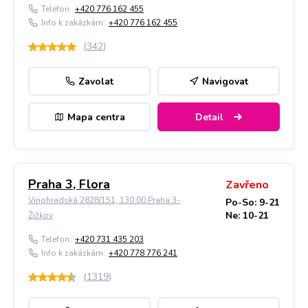
Telefon:
+420 776 162 455
Info k zakázkám:
+420 776 162 455
(
342
)
Zavolat
Navigovat
Mapa centra
Detail
Praha 3, Flora
Zavřeno
Vinohradská 2828/151, 130 00 Praha 3-
Po-So: 9-21
Ne: 10-21
Žižkov
Telefon:
+420 731 435 203
Info k zakázkám:
+420 778 776 241
(
1319
)