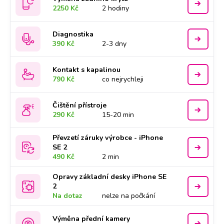
2250 Kč
2 hodiny
Diagnostika
390 Kč
2-3 dny
Kontakt s kapalinou
790 Kč
co nejrychleji
Čištění přístroje
290 Kč
15-20 min
Převzetí záruky výrobce - iPhone
SE 2
490 Kč
2 min
Opravy základní desky iPhone SE
2
Na dotaz
nelze na počkání
Výměna přední kamery