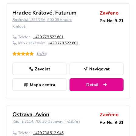
Hradec Králové, Futurum
Zavřeno
Brněnská 1825/23A, 500 09 Hradec
Po-Ne: 9-21
Králové
Telefon:
+420 778 522 601
Info k zakázkám:
+420 778 522 601
(
576
)
Zavolat
Navigovat
Mapa centra
Detail
Ostrava, Avion
Zavřeno
Rudná 3114, 700 30 Ostrava-jih-Zábřeh
Po-Ne: 9-21
Telefon:
+420 736 512 946