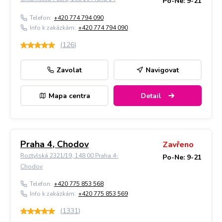
Po-Ne: 9-21
Telefon:
+420 774 794 090
Info k zakázkám:
+420 774 794 090
(
126
)
Zavolat
Navigovat
Mapa centra
Detail
Praha 4, Chodov
Zavřeno
Roztylská 2321/19, 148 00 Praha 4-
Po-Ne: 9-21
Chodov
Telefon:
+420 775 853 568
Info k zakázkám:
+420 775 853 569
(
1331
)