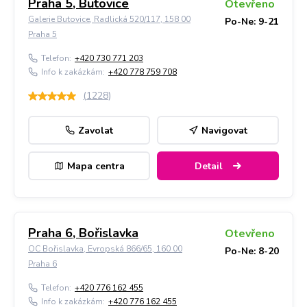
Praha 5, Butovice
Otevřeno
Galerie Butovice, Radlická 520/117, 158 00
Po-Ne: 9-21
Praha 5
Telefon:
+420 730 771 203
Info k zakázkám:
+420 778 759 708
(
1228
)
Zavolat
Navigovat
Mapa centra
Detail
Praha 6, Bořislavka
Otevřeno
OC Bořislavka, Evropská 866/65, 160 00
Po-Ne: 8-20
Praha 6
Telefon:
+420 776 162 455
Info k zakázkám:
+420 776 162 455