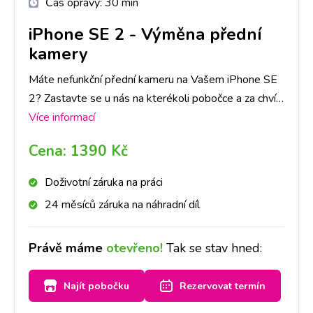
Čas opravy:
30 min
iPhone SE 2
-
Výměna přední
kamery
Máte nefunkční přední kameru na Vašem iPhone SE
2? Zastavte se u nás na kterékoli pobočce a za chvíli
bude kamera jako nová. Doporučujeme udělat si
Více informací
rezervaci na vybrané pobočce a vyměníme ji do
Cena:
1390 Kč
hodiny.
Doživotní záruka na práci
24 měsíců záruka na náhradní díl
Právě máme
otevřeno!
Tak se stav hned:
Najít pobočku
Rezervovat termín