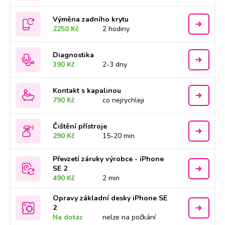
Výměna zadního krytu
2250 Kč
2 hodiny
Diagnostika
390 Kč
2-3 dny
Kontakt s kapalinou
790 Kč
co nejrychleji
Čištění přístroje
290 Kč
15-20 min
Převzetí záruky výrobce - iPhone
SE 2
490 Kč
2 min
Opravy základní desky iPhone SE
2
Na dotaz
nelze na počkání