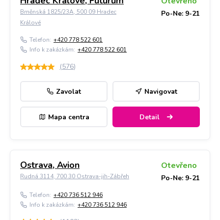
Hradec Králové, Futurum
Otevřeno
Brněnská 1825/23A, 500 09 Hradec
Po-Ne: 9-21
Králové
Telefon:
+420 778 522 601
Info k zakázkám:
+420 778 522 601
(
576
)
Zavolat
Navigovat
Mapa centra
Detail
Ostrava, Avion
Otevřeno
Rudná 3114, 700 30 Ostrava-jih-Zábřeh
Po-Ne: 9-21
Telefon:
+420 736 512 946
Info k zakázkám:
+420 736 512 946