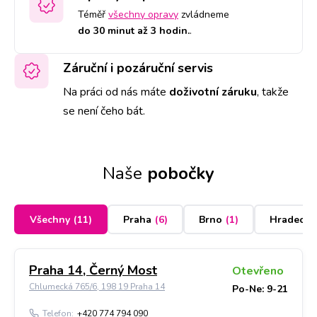
Téměř
všechny opravy
zvládneme
do 30 minut až 3 hodin.
.
Záruční i pozáruční servis
Na práci od nás máte
doživotní záruku
,
takže
se není čeho bát.
Naše
pobočky
Všechny
(
11
)
Praha
(
6
)
Brno
(
1
)
Hradec K
Praha 14, Černý Most
Otevřeno
Chlumecká 765/6, 198 19 Praha 14
Po-Ne: 9-21
Telefon:
+420 774 794 090