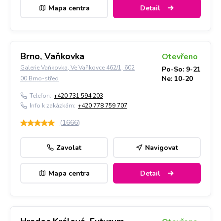
Mapa centra
Detail
Brno, Vaňkovka
Otevřeno
Galerie Vaňkovka, Ve Vaňkovce 462/1, 602
Po-So: 9-21
Ne: 10-20
00 Brno-střed
Telefon:
+420 731 594 203
Info k zakázkám:
+420 778 759 707
(
1666
)
Zavolat
Navigovat
Mapa centra
Detail