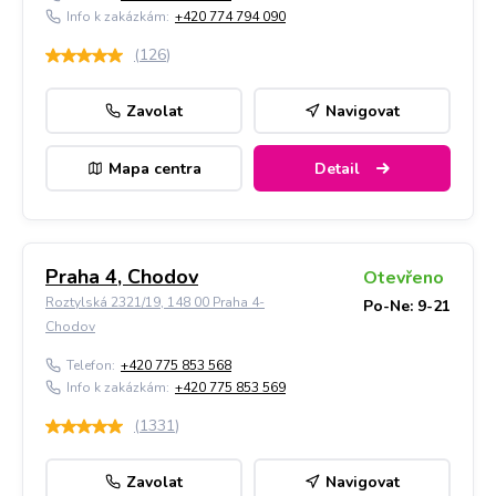
Info k zakázkám:
+420 774 794 090
(
126
)
Zavolat
Navigovat
Mapa centra
Detail
Praha 4, Chodov
Otevřeno
Roztylská 2321/19, 148 00 Praha 4-
Po-Ne: 9-21
Chodov
Telefon:
+420 775 853 568
Info k zakázkám:
+420 775 853 569
(
1331
)
Zavolat
Navigovat