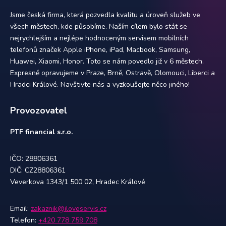
Jsme česká firma, která pozvedla kvalitu a úroveň služeb ve
všech městech, kde působíme. Naším cílem bylo stát se
nejrychlejším a nejlépe hodnoceným servisem mobilních
telefonů značek Apple iPhone, iPad, Macbook, Samsung,
Huawei, Xiaomi, Honor. Toto se nám povedlo již v 6 městech.
Expresně opravujeme v Praze, Brně, Ostravě, Olomouci, Liberci a
Hradci Králové. Navštivte nás a vyzkoušejte něco jiného!
Provozovatel
PTF financial s.r.o.
IČO: 28806361
DIČ: CZ28806361
Veverkova 1343/1 500 02, Hradec Králové
Email:
zakaznik@iloveservis.cz
Telefon:
+420 778 759 708