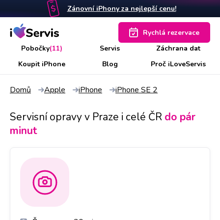
Zánovní iPhony za nejlepší cenu!
Rychlá rezervace
Pobočky
(11)
Servis
Záchrana dat
Koupit iPhone
Blog
Proč iLoveServis
Domů
Apple
iPhone
iPhone SE 2
Servisní opravy v Praze i celé ČR
do pár
minut