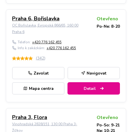
Praha 6, Bořislavka
Otevřeno
OC Bořislavka, Evropská 866/65, 160 00
Po-Ne: 8-20
Praha 6
Telefon:
+420 776 162 455
Info k zakázkám:
+420 776 162 455
(
342
)
Zavolat
Navigovat
Mapa centra
Detail
Praha 3, Flora
Otevřeno
Vinohradská 2828/151, 130 00 Praha 3-
Po-So: 9-21
Ne: 10-21
Žižkov