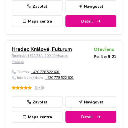
Zavolat
Navigovat
Mapa centra
Detail
Hradec Králové, Futurum
Otevřeno
Brněnská 1825/23A, 500 09 Hradec
Po-Ne: 9-21
Králové
Telefon:
+420 778 522 601
Info k zakázkám:
+420 778 522 601
(
576
)
Zavolat
Navigovat
Mapa centra
Detail