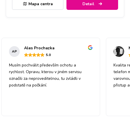
Mapa centra
Detail
Ales Prochazka
AP
5
.0
Musím pochválit především ochotu a
Kvalita r
rychlost. Opravu, kterou v jiném servisu
telefon 
označili za neproveditelnou, tu zvládli v
varovnou
podstatě na počkání.
přistup 