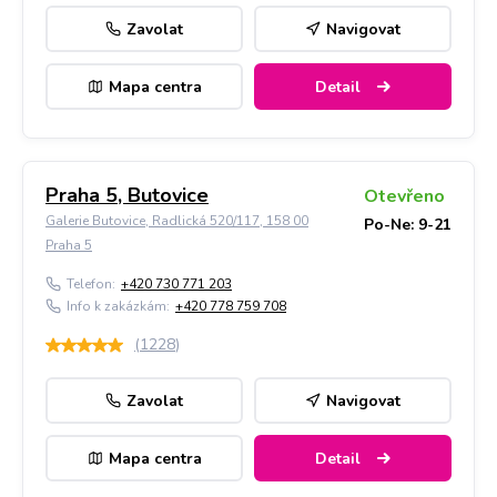
Zavolat
Navigovat
Mapa centra
Detail
Praha 5, Butovice
Otevřeno
Galerie Butovice, Radlická 520/117, 158 00
Po-Ne: 9-21
Praha 5
Telefon:
+420 730 771 203
Info k zakázkám:
+420 778 759 708
(
1228
)
Zavolat
Navigovat
Mapa centra
Detail