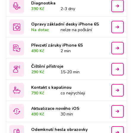
Diagnostika
390 Kč
2-3 dny
Opravy základní desky iPhone 6S
Na dotaz
nelze na počkání
Převzetí záruky iPhone 6S
490 Kč
2 min
Čištění přístroje
290 Kč
15-20 min
Kontakt s kapalinou
790 Kč
co nejrychleji
Aktualizace nového iOS
490 Kč
30 min
Odemknutí hesla obrazovky