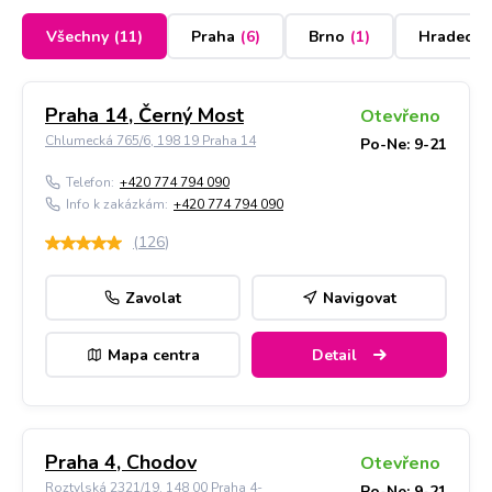
Všechny
(
11
)
Praha
(
6
)
Brno
(
1
)
Hradec K
Praha 14, Černý Most
Otevřeno
Chlumecká 765/6, 198 19 Praha 14
Po-Ne: 9-21
Telefon:
+420 774 794 090
Info k zakázkám:
+420 774 794 090
(
126
)
Zavolat
Navigovat
Mapa centra
Detail
Praha 4, Chodov
Otevřeno
Roztylská 2321/19, 148 00 Praha 4-
Po-Ne: 9-21