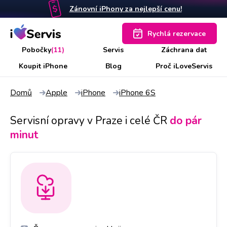
Zánovní iPhony za nejlepší cenu!
Rychlá rezervace
Pobočky
(11)
Servis
Záchrana dat
Koupit iPhone
Blog
Proč iLoveServis
Domů
Apple
iPhone
iPhone 6S
Servisní opravy v Praze i celé ČR
do pár
minut