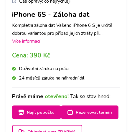
Čas opravy:
co nejrychleji
iPhone 6S
-
Záloha dat
Kompletní záloha dat Vašeho iPhone 6 S je určitě
dobrou variantou pro případ jejich ztráty při
přehrávání telefonu či aktualizaci softwaru. Vaše data
Více informací
uložíme a po opravě je zase nahrajeme zpět do
Cena:
390 Kč
Vašeho přístroje. Časově záleží na objemu dat, který
máte uložen. Máte-li však hodně dat, doporučujeme
Doživotní záruka na práci
si s sebou vzít externí disk.
24 měsíců záruka na náhradní díl
Právě máme
otevřeno!
Tak se stav hned:
Najít pobočku
Rezervovat termín
Objednat svoz ZDARMA