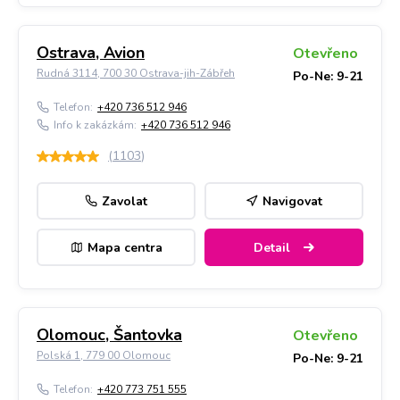
Ostrava, Avion
Otevřeno
Rudná 3114, 700 30 Ostrava-jih-Zábřeh
Po-Ne: 9-21
Telefon:
+420 736 512 946
Info k zakázkám:
+420 736 512 946
(
1103
)
Zavolat
Navigovat
Mapa centra
Detail
Olomouc, Šantovka
Otevřeno
Polská 1, 779 00 Olomouc
Po-Ne: 9-21
Telefon:
+420 773 751 555