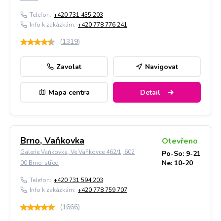
Telefon:
+420 731 435 203
Info k zakázkám:
+420 778 776 241
(
1319
)
Zavolat
Navigovat
Mapa centra
Detail
Brno, Vaňkovka
Otevřeno
Galerie Vaňkovka, Ve Vaňkovce 462/1, 602
Po-So: 9-21
Ne: 10-20
00 Brno-střed
Telefon:
+420 731 594 203
Info k zakázkám:
+420 778 759 707
(
1666
)