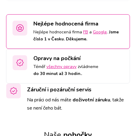
Nejlépe hodnocená firma
Nejlépe hodnocená firma
FB
a
Google
.
Jsme
číslo 1 v Česku. Děkujeme.
Opravy na počkání
Téměř
všechny opravy
zvládneme
do 30 minut až 3 hodin.
.
Záruční i pozáruční servis
Na práci od nás máte
doživotní záruku
,
takže
se není čeho bát.
Naše
pobočky