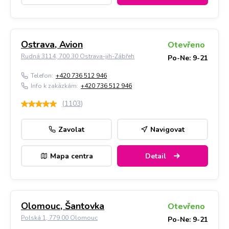
Ostrava, Avion
Otevřeno
Rudná 3114, 700 30 Ostrava-jih-Zábřeh
Po-Ne: 9-21
Telefon:
+420 736 512 946
Info k zakázkám:
+420 736 512 946
(
1103
)
Zavolat
Navigovat
Mapa centra
Detail
Olomouc, Šantovka
Otevřeno
Polská 1, 779 00 Olomouc
Po-Ne: 9-21