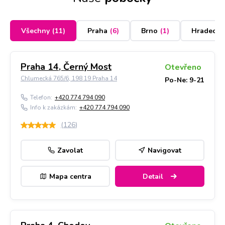
Všechny
(
11
)
Praha
(
6
)
Brno
(
1
)
Hradec K
Praha 14, Černý Most
Otevřeno
Chlumecká 765/6, 198 19 Praha 14
Po-Ne: 9-21
Telefon:
+420 774 794 090
Info k zakázkám:
+420 774 794 090
(
126
)
Zavolat
Navigovat
Mapa centra
Detail