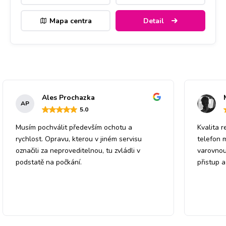
Mapa centra
Detail
Ales Prochazka
AP
5
.0
Musím pochválit především ochotu a
Kvalita r
rychlost. Opravu, kterou v jiném servisu
telefon 
označili za neproveditelnou, tu zvládli v
varovnou
podstatě na počkání.
přistup 