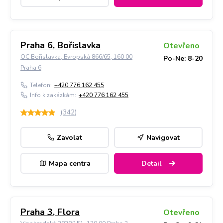
Praha 6, Bořislavka
Otevřeno
OC Bořislavka, Evropská 866/65, 160 00
Po-Ne: 8-20
Praha 6
Telefon:
+420 776 162 455
Info k zakázkám:
+420 776 162 455
(
342
)
Zavolat
Navigovat
Mapa centra
Detail
Praha 3, Flora
Otevřeno