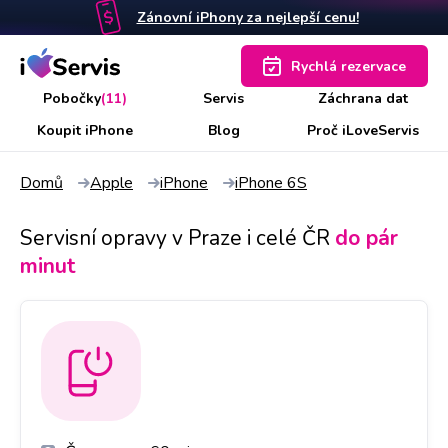
Zánovní iPhony za nejlepší cenu!
Rychlá rezervace
Pobočky
(11)
Servis
Záchrana dat
Koupit iPhone
Blog
Proč iLoveServis
Domů
Apple
iPhone
iPhone 6S
Servisní opravy v Praze i celé ČR
do pár
minut