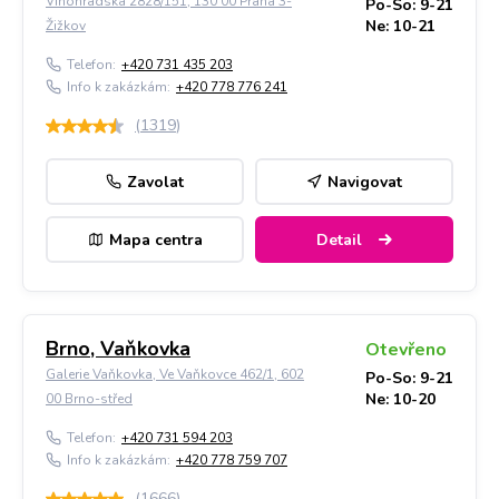
Vinohradská 2828/151, 130 00 Praha 3-
Po-So: 9-21
Ne: 10-21
Žižkov
Telefon:
+420 731 435 203
Info k zakázkám:
+420 778 776 241
(
1319
)
Zavolat
Navigovat
Mapa centra
Detail
Brno, Vaňkovka
Otevřeno
Galerie Vaňkovka, Ve Vaňkovce 462/1, 602
Po-So: 9-21
Ne: 10-20
00 Brno-střed
Telefon:
+420 731 594 203
Info k zakázkám:
+420 778 759 707
(
1666
)