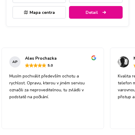
Mapa centra
Detail
Ales Prochazka
AP
5
.0
Musím pochválit především ochotu a
Kvalita r
rychlost. Opravu, kterou v jiném servisu
telefon 
označili za neproveditelnou, tu zvládli v
varovnou
podstatě na počkání.
přistup 