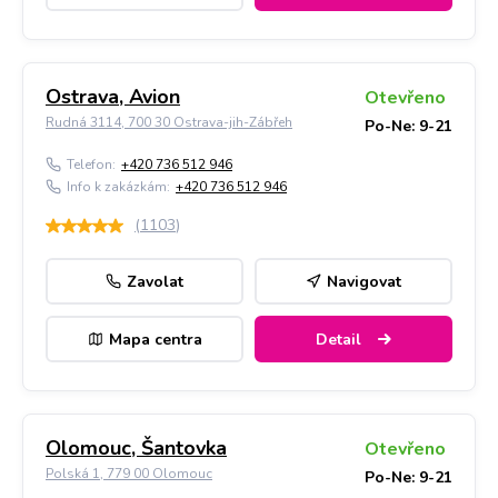
Ostrava, Avion
Otevřeno
Rudná 3114, 700 30 Ostrava-jih-Zábřeh
Po-Ne: 9-21
Telefon:
+420 736 512 946
Info k zakázkám:
+420 736 512 946
(
1103
)
Zavolat
Navigovat
Mapa centra
Detail
Olomouc, Šantovka
Otevřeno
Polská 1, 779 00 Olomouc
Po-Ne: 9-21