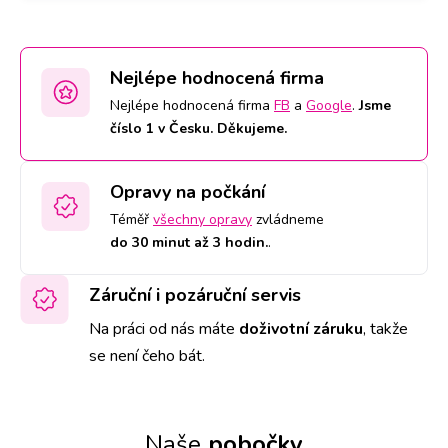
Nejlépe hodnocená firma
Nejlépe hodnocená firma
FB
a
Google
.
Jsme
číslo 1 v Česku. Děkujeme.
Opravy na počkání
Téměř
všechny opravy
zvládneme
do 30 minut až 3 hodin.
.
Záruční i pozáruční servis
Na práci od nás máte
doživotní záruku
,
takže
se není čeho bát.
Naše
pobočky