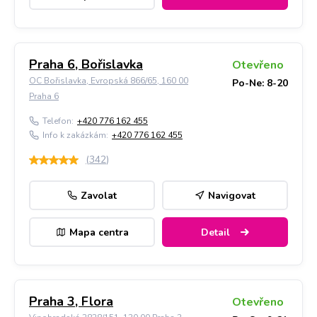
Praha 6, Bořislavka
Otevřeno
OC Bořislavka, Evropská 866/65, 160 00
Po-Ne: 8-20
Praha 6
Telefon:
+420 776 162 455
Info k zakázkám:
+420 776 162 455
(
342
)
Zavolat
Navigovat
Mapa centra
Detail
Praha 3, Flora
Otevřeno