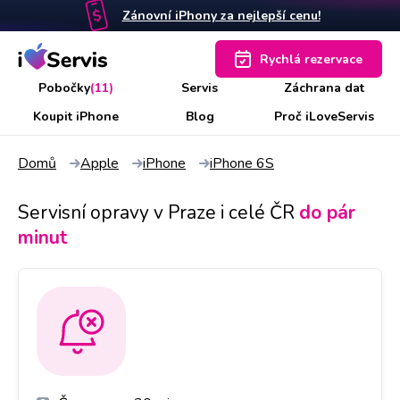
Zánovní iPhony za nejlepší cenu!
Rychlá rezervace
Pobočky
(11)
Servis
Záchrana dat
Koupit iPhone
Blog
Proč iLoveServis
Domů
Apple
iPhone
iPhone 6S
Servisní opravy v Praze i celé ČR
do pár
minut