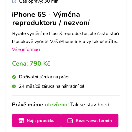
Čas opravy:
30 min
iPhone 6S
-
Výměna
reproduktoru / nezvoní
Rychle vyměníme hlasitý reproduktor, ale často stačí
hloubkově vyčistit Váš iPhone 6 S a vy tak ušetříte
čas i peníze. Doporučujeme si udělat rezervaci nebo
Více informací
zavolat na vybranou pobočku, abychom měli díl
Cena:
790 Kč
připraven. Reproduktor pak vyčistíme nebo
vyměníme a přístroj bude opět hlasitý.
Doživotní záruka na práci
24 měsíců záruka na náhradní díl
Právě máme
otevřeno!
Tak se stav hned:
Najít pobočku
Rezervovat termín