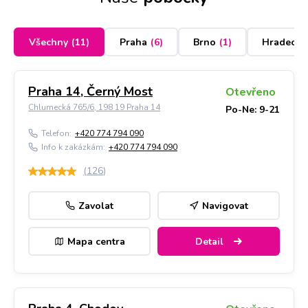
Všechny
(
11
)
Praha
(
6
)
Brno
(
1
)
Hradec K
Praha 14, Černý Most
Otevřeno
Chlumecká 765/6, 198 19 Praha 14
Po-Ne: 9-21
Telefon:
+420 774 794 090
Info k zakázkám:
+420 774 794 090
(
126
)
Zavolat
Navigovat
Mapa centra
Detail