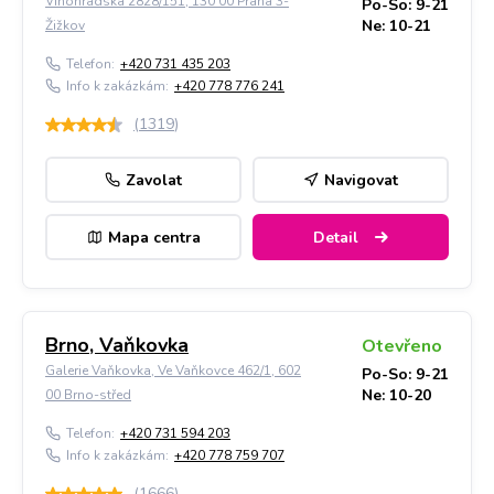
Vinohradská 2828/151, 130 00 Praha 3-
Po-So: 9-21
Ne: 10-21
Žižkov
Telefon:
+420 731 435 203
Info k zakázkám:
+420 778 776 241
(
1319
)
Zavolat
Navigovat
Mapa centra
Detail
Brno, Vaňkovka
Otevřeno
Galerie Vaňkovka, Ve Vaňkovce 462/1, 602
Po-So: 9-21
Ne: 10-20
00 Brno-střed
Telefon:
+420 731 594 203
Info k zakázkám:
+420 778 759 707
(
1666
)