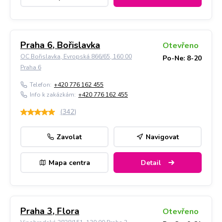
Praha 6, Bořislavka
Otevřeno
OC Bořislavka, Evropská 866/65, 160 00
Po-Ne: 8-20
Praha 6
Telefon:
+420 776 162 455
Info k zakázkám:
+420 776 162 455
(
342
)
Zavolat
Navigovat
Mapa centra
Detail
Praha 3, Flora
Otevřeno