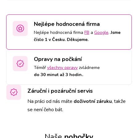
Nejlépe hodnocená firma
Nejlépe hodnocená firma
FB
a
Google
.
Jsme
číslo 1 v Česku. Děkujeme.
Opravy na počkání
Téměř
všechny opravy
zvládneme
do 30 minut až 3 hodin.
.
Záruční i pozáruční servis
Na práci od nás máte
doživotní záruku
,
takže
se není čeho bát.
Naše
pobočky