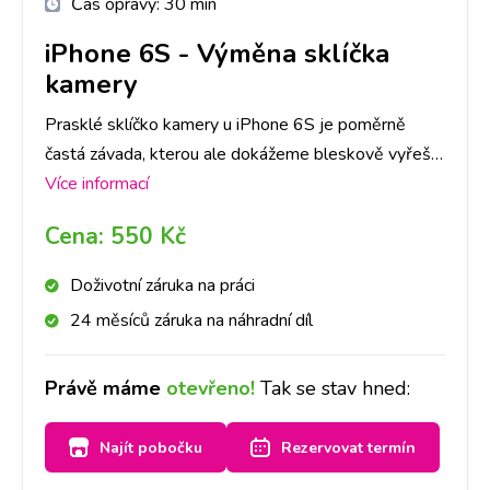
Čas opravy:
30 min
iPhone 6S
-
Výměna sklíčka
kamery
Prasklé sklíčko kamery u iPhone 6S je poměrně
častá závada, kterou ale dokážeme bleskově vyřešit!
Do půl hodiny sklíčko vyměníme.
Více informací
Cena:
550 Kč
Doživotní záruka na práci
24 měsíců záruka na náhradní díl
Právě máme
otevřeno!
Tak se stav hned:
Najít pobočku
Rezervovat termín