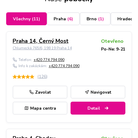
Všechny
(
11
)
Praha
(
6
)
Brno
(
1
)
Hradec K
Praha 14, Černý Most
Otevřeno
Chlumecká 765/6, 198 19 Praha 14
Po-Ne: 9-21
Telefon:
+420 774 794 090
Info k zakázkám:
+420 774 794 090
(
126
)
Zavolat
Navigovat
Mapa centra
Detail