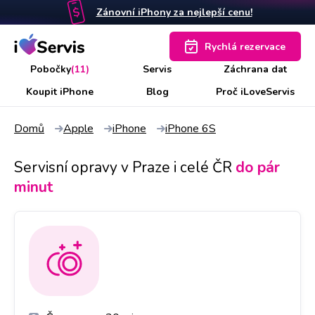
Zánovní iPhony za nejlepší cenu!
Rychlá rezervace
Pobočky
(11)
Servis
Záchrana dat
Koupit iPhone
Blog
Proč iLoveServis
Domů
Apple
iPhone
iPhone 6S
Servisní opravy v Praze i celé ČR
do pár
minut