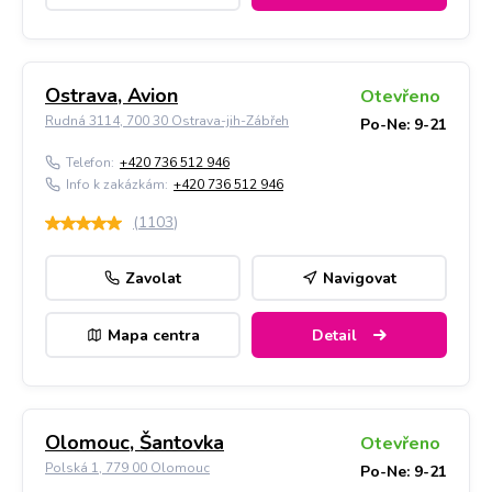
Ostrava, Avion
Otevřeno
Rudná 3114, 700 30 Ostrava-jih-Zábřeh
Po-Ne: 9-21
Telefon:
+420 736 512 946
Info k zakázkám:
+420 736 512 946
(
1103
)
Zavolat
Navigovat
Mapa centra
Detail
Olomouc, Šantovka
Otevřeno
Polská 1, 779 00 Olomouc
Po-Ne: 9-21