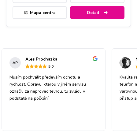
Mapa centra
Detail
Ales Prochazka
AP
5
.0
Musím pochválit především ochotu a
Kvalita r
rychlost. Opravu, kterou v jiném servisu
telefon 
označili za neproveditelnou, tu zvládli v
varovnou
podstatě na počkání.
přistup 