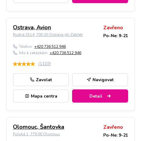
Ostrava, Avion
Zavřeno
Rudná 3114, 700 30 Ostrava-jih-Zábřeh
Po-Ne: 9-21
Telefon:
+420 736 512 946
Info k zakázkám:
+420 736 512 946
(
1103
)
Zavolat
Navigovat
Mapa centra
Detail
Olomouc, Šantovka
Zavřeno
Polská 1, 779 00 Olomouc
Po-Ne: 9-21