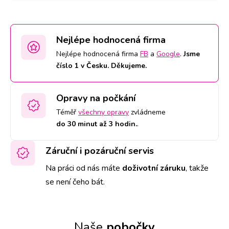
Nejlépe hodnocená firma
Nejlépe hodnocená firma
FB
a
Google
.
Jsme
číslo 1 v Česku. Děkujeme.
Opravy na počkání
Téměř
všechny opravy
zvládneme
do 30 minut až 3 hodin.
.
Záruční i pozáruční servis
Na práci od nás máte
doživotní záruku
,
takže
se není čeho bát.
Naše
pobočky