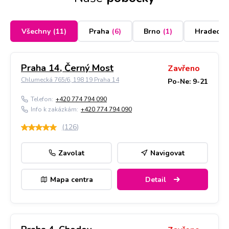
Všechny
(
11
)
Praha
(
6
)
Brno
(
1
)
Hradec K
Praha 14, Černý Most
Zavřeno
Chlumecká 765/6, 198 19 Praha 14
Po-Ne: 9-21
Telefon:
+420 774 794 090
Info k zakázkám:
+420 774 794 090
(
126
)
Zavolat
Navigovat
Mapa centra
Detail