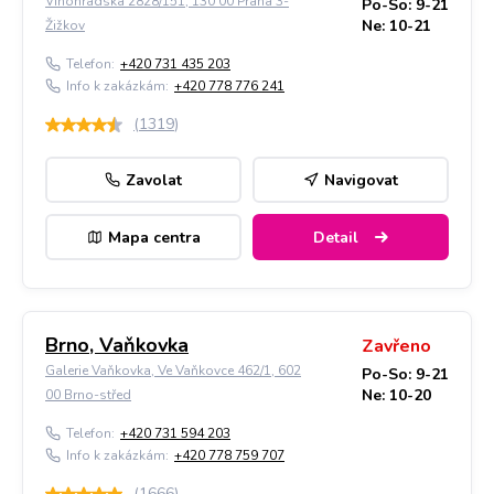
Vinohradská 2828/151, 130 00 Praha 3-
Po-So: 9-21
Ne: 10-21
Žižkov
Telefon:
+420 731 435 203
Info k zakázkám:
+420 778 776 241
(
1319
)
Zavolat
Navigovat
Mapa centra
Detail
Brno, Vaňkovka
Zavřeno
Galerie Vaňkovka, Ve Vaňkovce 462/1, 602
Po-So: 9-21
Ne: 10-20
00 Brno-střed
Telefon:
+420 731 594 203
Info k zakázkám:
+420 778 759 707
(
1666
)