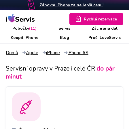
Zánovní iPhony za nejlepší cenu!
Rychlá rezervace
Pobočky
(11)
Servis
Záchrana dat
Koupit iPhone
Blog
Proč iLoveServis
Domů
Apple
iPhone
iPhone 6S
Servisní opravy v Praze i celé ČR
do pár
minut