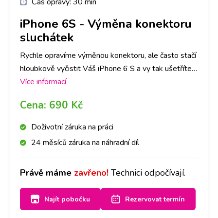
Čas opravy:
30 min
iPhone 6S
-
Výměna konektoru
sluchátek
Rychle opravíme výměnou konektoru, ale často stačí
hloubkově vyčistit Váš iPhone 6 S a vy tak ušetříte
čas i peníze. Nejlepší je nyní se zastavit na jakékoliv
Více informací
pobočce a hned se na to mrkneme.
Cena:
690 Kč
Doživotní záruka na práci
24 měsíců záruka na náhradní díl
Právě máme
zavřeno!
Technici odpočívají.
Najít pobočku
Rezervovat termín