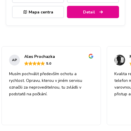
Mapa centra
Detail
Ales Prochazka
AP
5
.0
Musím pochválit především ochotu a
Kvalita r
rychlost. Opravu, kterou v jiném servisu
telefon 
označili za neproveditelnou, tu zvládli v
varovnou
podstatě na počkání.
přistup 