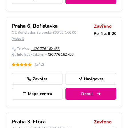
Praha 6, Bořislavka
Zavřeno
OC Bořislavka, Evropská 866/65, 160 00
Po-Ne: 8-20
Praha 6
Telefon:
+420 776 162 455
Info k zakázkám:
+420 776 162 455
(
342
)
Zavolat
Navigovat
Mapa centra
Detail
Praha 3, Flora
Zavřeno