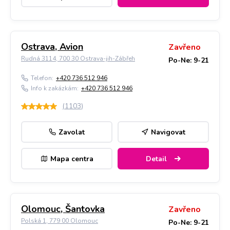
Ostrava, Avion
Zavřeno
Rudná 3114, 700 30 Ostrava-jih-Zábřeh
Po-Ne: 9-21
Telefon:
+420 736 512 946
Info k zakázkám:
+420 736 512 946
(
1103
)
Zavolat
Navigovat
Mapa centra
Detail
Olomouc, Šantovka
Zavřeno
Polská 1, 779 00 Olomouc
Po-Ne: 9-21