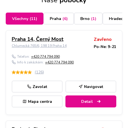
Naše
pobočky
Všechny
(
11
)
Praha
(
6
)
Brno
(
1
)
Hradec K
Praha 14, Černý Most
Zavřeno
Chlumecká 765/6, 198 19 Praha 14
Po-Ne: 9-21
Telefon:
+420 774 794 090
Info k zakázkám:
+420 774 794 090
(
126
)
Zavolat
Navigovat
Mapa centra
Detail