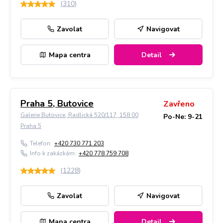
(
310
)
Zavolat
Navigovat
Mapa centra
Detail
Praha 5, Butovice
Zavřeno
Galerie Butovice, Radlická 520/117, 158 00
Po-Ne: 9-21
Praha 5
Telefon:
+420 730 771 203
Info k zakázkám:
+420 778 759 708
(
1228
)
Zavolat
Navigovat
Mapa centra
Detail