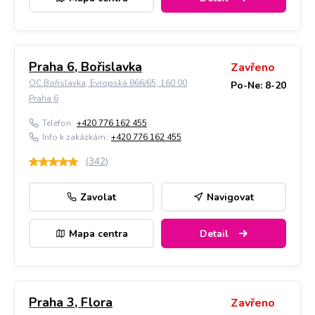
Praha 6, Bořislavka
Zavřeno
OC Bořislavka, Evropská 866/65, 160 00
Po-Ne: 8-20
Praha 6
Telefon:
+420 776 162 455
Info k zakázkám:
+420 776 162 455
(
342
)
Zavolat
Navigovat
Mapa centra
Detail
Praha 3, Flora
Zavřeno