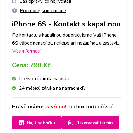
Čas opravy:
co nejrychleji
Podrobnější informace
iPhone 6S
-
Kontakt s kapalinou
Po kontaktu s kapalinou doporučujeme Váš iPhone
6S vůbec nenabíjet, nejlépe ani nezapínat, a zastavit
se na kterékoliv naší pobočce co nejdříve to bude
Více informací
možné. Kontakt s kapalinou je průšvih, kde záleží do
Cena:
790 Kč
jaké míry kapalina přístroj poškodila. V některých
případech pro funkčnost stačí samotná deoxidace. V
Doživotní záruka na práci
některých případech je třeba následná oprava.
24 měsíců záruka na náhradní díl
Primárně provedeme deoxidaci zařízení od kapaliny,
následně Vás budeme kontaktovat, zda se
Právě máme
zavřeno!
Technici odpočívají.
deoxidace plně povedla, popř. co je třeba opravit a
za jakou cenu. O všem Vás budeme informovat.
Najít pobočku
Rezervovat termín
Jelikož se jedná o náročnější proces, doba trvání je
2-3 dny.