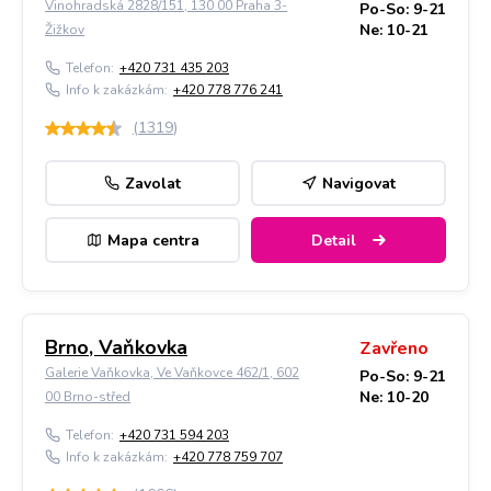
Vinohradská 2828/151, 130 00 Praha 3-
Po-So: 9-21
Ne: 10-21
Žižkov
Telefon:
+420 731 435 203
Info k zakázkám:
+420 778 776 241
(
1319
)
Zavolat
Navigovat
Mapa centra
Detail
Brno, Vaňkovka
Zavřeno
Galerie Vaňkovka, Ve Vaňkovce 462/1, 602
Po-So: 9-21
Ne: 10-20
00 Brno-střed
Telefon:
+420 731 594 203
Info k zakázkám:
+420 778 759 707