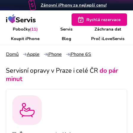
Zánovní iPhony za nejlepší cenu!
Rychlá rezervace
Pobočky
(11)
Servis
Záchrana dat
Koupit iPhone
Blog
Proč iLoveServis
Domů
Apple
iPhone
iPhone 6S
Servisní opravy v Praze i celé ČR
do pár
minut