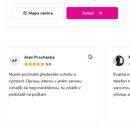
Mapa centra
Detail
Ales Prochazka
AP
5
.0
Musím pochválit především ochotu a
Kvalita r
rychlost. Opravu, kterou v jiném servisu
telefon 
označili za neproveditelnou, tu zvládli v
varovnou
podstatě na počkání.
přistup 