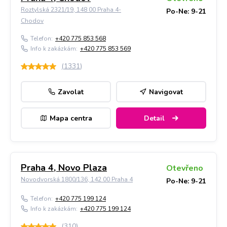
Roztylská 2321/19, 148 00 Praha 4-
Po-Ne: 9-21
Chodov
Telefon:
+420 775 853 568
Info k zakázkám:
+420 775 853 569
(
1331
)
Zavolat
Navigovat
Mapa centra
Detail
Praha 4, Novo Plaza
Otevřeno
Novodvorská 1800/136, 142 00 Praha 4
Po-Ne: 9-21
Telefon:
+420 775 199 124
Info k zakázkám:
+420 775 199 124
(
310
)