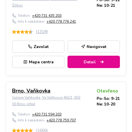
Ne: 10-21
Žižkov
Telefon:
+420 731 435 203
Info k zakázkám:
+420 778 776 241
(
1319
)
Zavolat
Navigovat
Mapa centra
Detail
Brno, Vaňkovka
Otevřeno
Galerie Vaňkovka, Ve Vaňkovce 462/1, 602
Po-So: 9-21
Ne: 10-20
00 Brno-střed
Telefon:
+420 731 594 203
Info k zakázkám:
+420 778 759 707
(
1666
)