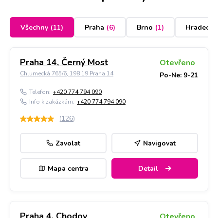
Všechny
(
11
)
Praha
(
6
)
Brno
(
1
)
Hradec K
Praha 14, Černý Most
Otevřeno
Chlumecká 765/6, 198 19 Praha 14
Po-Ne: 9-21
Telefon:
+420 774 794 090
Info k zakázkám:
+420 774 794 090
(
126
)
Zavolat
Navigovat
Mapa centra
Detail
Praha 4, Chodov
Otevřeno