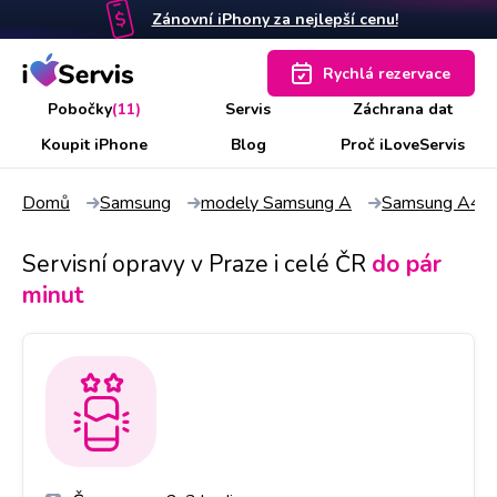
Zánovní iPhony za nejlepší cenu!
Rychlá rezervace
Pobočky
(11)
Servis
Záchrana dat
Koupit iPhone
Blog
Proč iLoveServis
Domů
Samsung
modely Samsung A
Samsung A42
Servisní opravy v Praze i celé ČR
do pár
minut