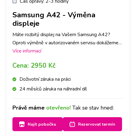
Čas opravy:
2-3 hodiny
Samsung A42
-
Výměna
displeje
Máte rozbitý displej na Vašem Samsung A42?
Oproti výměně v autorizovaném servisu dokážeme
zaručit expresní provedení výměny a následnou
Více informací
záruku na provedenou výměnu.
Cena:
2950 Kč
Doživotní záruka na práci
24 měsíců záruka na náhradní díl
Právě máme
otevřeno!
Tak se stav hned:
Najít pobočku
Rezervovat termín