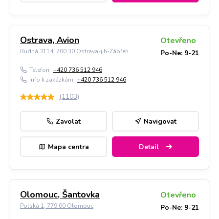
Ostrava, Avion
Otevřeno
Rudná 3114, 700 30 Ostrava-jih-Zábřeh
Po-Ne: 9-21
Telefon:
+420 736 512 946
Info k zakázkám:
+420 736 512 946
(
1103
)
Zavolat
Navigovat
Mapa centra
Detail
Olomouc, Šantovka
Otevřeno
Polská 1, 779 00 Olomouc
Po-Ne: 9-21