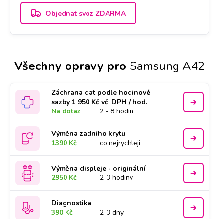
Objednat svoz ZDARMA
Všechny opravy pro
Samsung A42
Záchrana dat podle hodinové
sazby 1 950 Kč vč. DPH / hod.
Na dotaz
2 - 8 hodin
Výměna zadního krytu
1390 Kč
co nejrychleji
Výměna displeje - originální
2950 Kč
2-3 hodiny
Diagnostika
390 Kč
2-3 dny