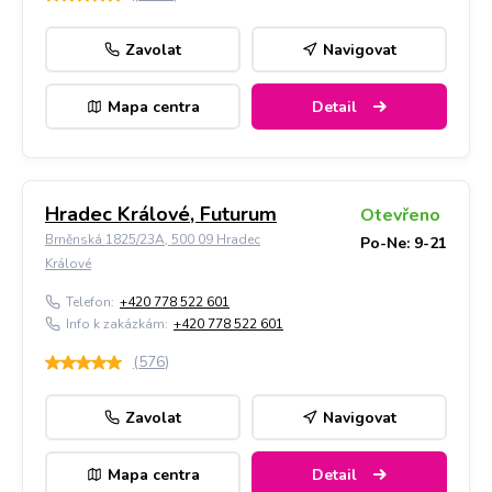
Zavolat
Navigovat
Mapa centra
Detail
Hradec Králové, Futurum
Otevřeno
Brněnská 1825/23A, 500 09 Hradec
Po-Ne: 9-21
Králové
Telefon:
+420 778 522 601
Info k zakázkám:
+420 778 522 601
(
576
)
Zavolat
Navigovat
Mapa centra
Detail