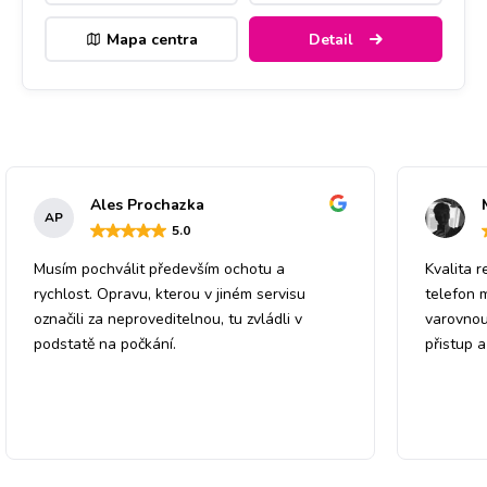
Mapa centra
Detail
Ales Prochazka
AP
5
.0
Musím pochválit především ochotu a
Kvalita r
rychlost. Opravu, kterou v jiném servisu
telefon 
označili za neproveditelnou, tu zvládli v
varovnou
podstatě na počkání.
přistup 