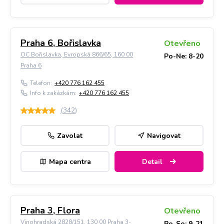
Praha 6, Bořislavka
Otevřeno
OC Bořislavka, Evropská 866/65, 160 00
Po-Ne: 8-20
Praha 6
Telefon:
+420 776 162 455
Info k zakázkám:
+420 776 162 455
(
342
)
Zavolat
Navigovat
Mapa centra
Detail
Praha 3, Flora
Otevřeno
Vinohradská 2828/151, 130 00 Praha 3-
Po-So: 9-21