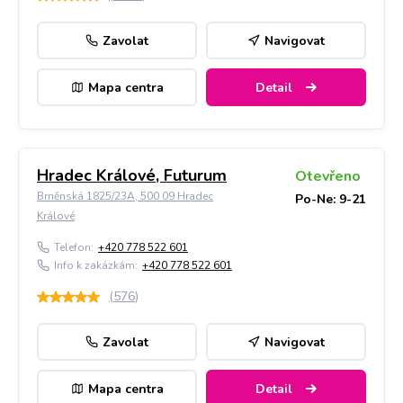
Zavolat
Navigovat
Mapa centra
Detail
Hradec Králové, Futurum
Otevřeno
Brněnská 1825/23A, 500 09 Hradec
Po-Ne: 9-21
Králové
Telefon:
+420 778 522 601
Info k zakázkám:
+420 778 522 601
(
576
)
Zavolat
Navigovat
Mapa centra
Detail