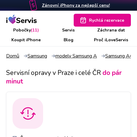
Zánovní iPhony za nejlepší cenu!
Rychlá rezervace
Pobočky
(11)
Servis
Záchrana dat
Koupit iPhone
Blog
Proč iLoveServis
Domů
Samsung
modely Samsung A
Samsung A42
Servisní opravy v Praze i celé ČR
do pár
minut