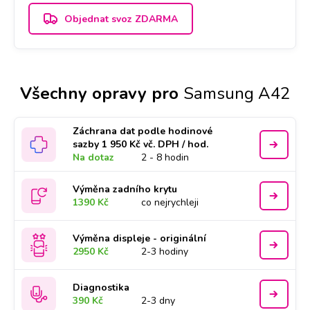
Objednat svoz ZDARMA
Všechny opravy pro
Samsung A42
Záchrana dat podle hodinové
sazby 1 950 Kč vč. DPH / hod.
Na dotaz
2 - 8 hodin
Výměna zadního krytu
1390 Kč
co nejrychleji
Výměna displeje - originální
2950 Kč
2-3 hodiny
Diagnostika
390 Kč
2-3 dny