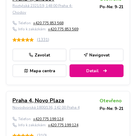
Roztylská 2321/19, 148 00 Praha 4-
Po-Ne: 9-21
Chodov
Telefon:
+420 775 853 568
Info k zakázkám:
+420 775 853 569
(
1331
)
Zavolat
Navigovat
Mapa centra
Detail
Praha 4, Novo Plaza
Otevřeno
Novodvorská 1800/136, 142 00 Praha 4
Po-Ne: 9-21
Telefon:
+420 775 199 124
Info k zakázkám:
+420 775 199 124
(
310
)