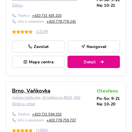
Ne: 10-21
Žižkov
Telefon:
+420 731 435 203
Info k zakázkám:
+420 778 776 241
(
1319
)
Zavolat
Navigovat
Mapa centra
Detail
Brno, Vaňkovka
Otevřeno
Galerie Vaňkovka, Ve Vaňkovce 462/1, 602
Po-So: 9-21
Ne: 10-20
00 Brno-střed
Telefon:
+420 731 594 203
Info k zakázkám:
+420 778 759 707
(
1666
)