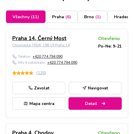
Všechny
(
11
)
Praha
(
6
)
Brno
(
1
)
Hradec K
Praha 14, Černý Most
Otevřeno
Chlumecká 765/6, 198 19 Praha 14
Po-Ne: 9-21
Telefon:
+420 774 794 090
Info k zakázkám:
+420 774 794 090
(
126
)
Zavolat
Navigovat
Mapa centra
Detail
Praha 4, Chodov
Otevřeno