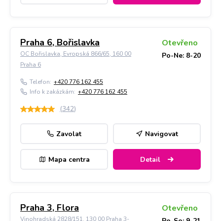
Praha 6, Bořislavka
Otevřeno
OC Bořislavka, Evropská 866/65, 160 00
Po-Ne: 8-20
Praha 6
Telefon:
+420 776 162 455
Info k zakázkám:
+420 776 162 455
(
342
)
Zavolat
Navigovat
Mapa centra
Detail
Praha 3, Flora
Otevřeno
Vinohradská 2828/151, 130 00 Praha 3-
Po-So: 9-21