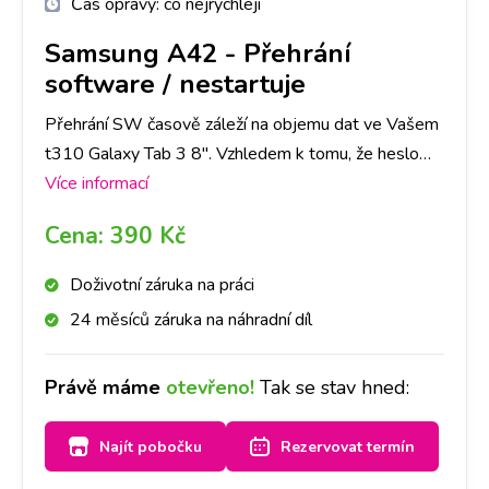
Čas opravy:
co nejrychleji
Samsung A42
-
Přehrání
software / nestartuje
Přehrání SW časově záleží na objemu dat ve Vašem
t310 Galaxy Tab 3 8". Vzhledem k tomu, že heslo
obrazovky slouží jako ochrana dat ve Vašem
Více informací
telefonu, je nutné počítat se ztrátou všech dat.
Cena:
390 Kč
Doporučujeme tedy jejich zálohu.
Doživotní záruka na práci
24 měsíců záruka na náhradní díl
Právě máme
otevřeno!
Tak se stav hned:
Najít pobočku
Rezervovat termín