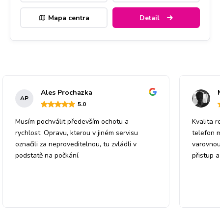
Mapa centra
Detail
Ales Prochazka
AP
5
.0
Musím pochválit především ochotu a
Kvalita r
rychlost. Opravu, kterou v jiném servisu
telefon 
označili za neproveditelnou, tu zvládli v
varovnou
podstatě na počkání.
přistup 