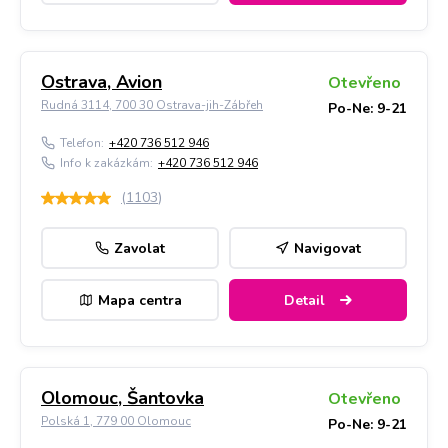
Ostrava, Avion
Otevřeno
Rudná 3114, 700 30 Ostrava-jih-Zábřeh
Po-Ne: 9-21
Telefon:
+420 736 512 946
Info k zakázkám:
+420 736 512 946
(
1103
)
Zavolat
Navigovat
Mapa centra
Detail
Olomouc, Šantovka
Otevřeno
Polská 1, 779 00 Olomouc
Po-Ne: 9-21