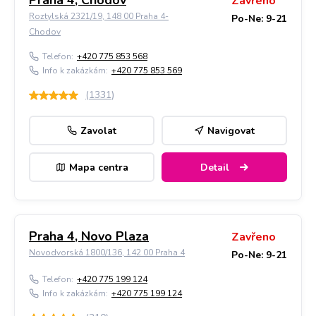
Praha 4, Chodov
Zavřeno
Roztylská 2321/19, 148 00 Praha 4-
Po-Ne: 9-21
Chodov
Telefon:
+420 775 853 568
Info k zakázkám:
+420 775 853 569
(
1331
)
Zavolat
Navigovat
Mapa centra
Detail
Praha 4, Novo Plaza
Zavřeno
Novodvorská 1800/136, 142 00 Praha 4
Po-Ne: 9-21
Telefon:
+420 775 199 124
Info k zakázkám:
+420 775 199 124