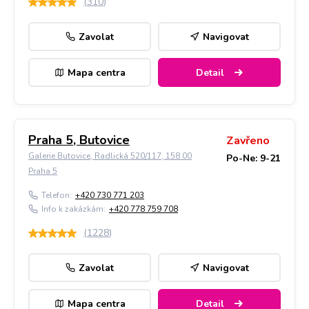
(
310
)
Zavolat
Navigovat
Mapa centra
Detail
Praha 5, Butovice
Zavřeno
Galerie Butovice, Radlická 520/117, 158 00
Po-Ne: 9-21
Praha 5
Telefon:
+420 730 771 203
Info k zakázkám:
+420 778 759 708
(
1228
)
Zavolat
Navigovat
Mapa centra
Detail