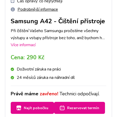
Čas opravy:
co nejrychleji
Podrobnější informace
Samsung A42
-
Čištění přístroje
Při čištění Vašeho Samsungu pročistíme všechny
výstupy a vstupy přístroje bez toho, aniž bychom ho
museli rozebrat. Stačí se zastavit u nás na pobočce a
Více informací
za půl hodiny máte hotovo!
Cena:
290 Kč
Doživotní záruka na práci
24 měsíců záruka na náhradní díl
Právě máme
zavřeno!
Technici odpočívají.
Najít pobočku
Rezervovat termín