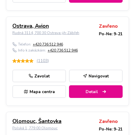
Ostrava, Avion
Zavřeno
Rudná 3114, 700 30 Ostrava-jih-Zábřeh
Po-Ne: 9-21
Telefon:
+420 736 512 946
Info k zakázkám:
+420 736 512 946
(
1103
)
Zavolat
Navigovat
Mapa centra
Detail
Olomouc, Šantovka
Zavřeno
Polská 1, 779 00 Olomouc
Po-Ne: 9-21