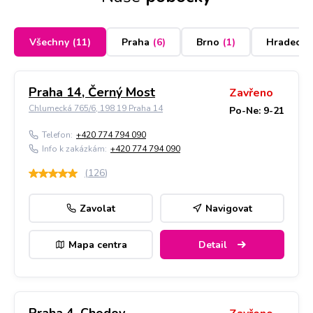
Všechny
(
11
)
Praha
(
6
)
Brno
(
1
)
Hradec K
Praha 14, Černý Most
Zavřeno
Chlumecká 765/6, 198 19 Praha 14
Po-Ne: 9-21
Telefon:
+420 774 794 090
Info k zakázkám:
+420 774 794 090
(
126
)
Zavolat
Navigovat
Mapa centra
Detail