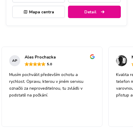
Mapa centra
Detail
Ales Prochazka
AP
5
.0
Musím pochválit především ochotu a
Kvalita r
rychlost. Opravu, kterou v jiném servisu
telefon 
označili za neproveditelnou, tu zvládli v
varovnou
podstatě na počkání.
přistup 