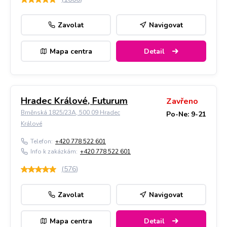
Zavolat
Navigovat
Mapa centra
Detail
Hradec Králové, Futurum
Zavřeno
Brněnská 1825/23A, 500 09 Hradec
Po-Ne: 9-21
Králové
Telefon:
+420 778 522 601
Info k zakázkám:
+420 778 522 601
(
576
)
Zavolat
Navigovat
Mapa centra
Detail