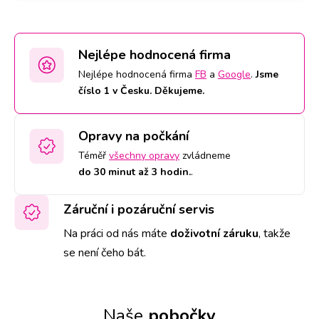
Nejlépe hodnocená firma
Nejlépe hodnocená firma
FB
a
Google
.
Jsme
číslo 1 v Česku. Děkujeme.
Opravy na počkání
Téměř
všechny opravy
zvládneme
do 30 minut až 3 hodin.
.
Záruční i pozáruční servis
Na práci od nás máte
doživotní záruku
,
takže
se není čeho bát.
Naše
pobočky