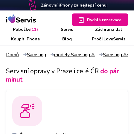
Zánovní iPhony za nejlepší cenu!
Rychlá rezervace
Pobočky
(11)
Servis
Záchrana dat
Koupit iPhone
Blog
Proč iLoveServis
Domů
Samsung
modely Samsung A
Samsung A42
Servisní opravy v Praze i celé ČR
do pár
minut