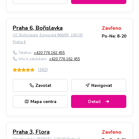
Praha 6, Bořislavka
Zavřeno
OC Bořislavka, Evropská 866/65, 160 00
Po-Ne: 8-20
Praha 6
Telefon:
+420 776 162 455
Info k zakázkám:
+420 776 162 455
(
342
)
Zavolat
Navigovat
Mapa centra
Detail
Praha 3, Flora
Zavřeno