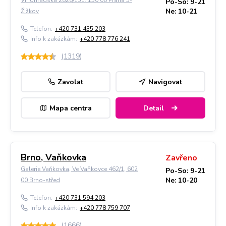
Vinohradská 2828/151, 130 00 Praha 3-
Po-So: 9-21
Ne: 10-21
Žižkov
Telefon:
+420 731 435 203
Info k zakázkám:
+420 778 776 241
(
1319
)
Zavolat
Navigovat
Mapa centra
Detail
Brno, Vaňkovka
Zavřeno
Galerie Vaňkovka, Ve Vaňkovce 462/1, 602
Po-So: 9-21
Ne: 10-20
00 Brno-střed
Telefon:
+420 731 594 203
Info k zakázkám:
+420 778 759 707
(
1666
)