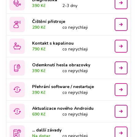
390 Kč
2-3 dny
Čištění přístroje
290 Kč
co nejrychleji
Kontakt s kapalinou
790 Kč
co nejrychleji
Odemknutí hesla obrazovky
390 Kč
co nejrychleji
Přehrání software / nestartuje
390 Kč
co nejrychleji
Aktualizace nového Androidu
690 Kč
co nejrychleji
... další závady
Na dotaz
co nejrychleji