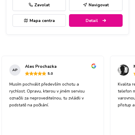
Zavolat
Navigovat
Mapa centra
Detail
Ales Prochazka
AP
5
.0
Musím pochválit především ochotu a
Kvalita r
rychlost. Opravu, kterou v jiném servisu
telefon 
označili za neproveditelnou, tu zvládli v
varovnou
podstatě na počkání.
přistup 