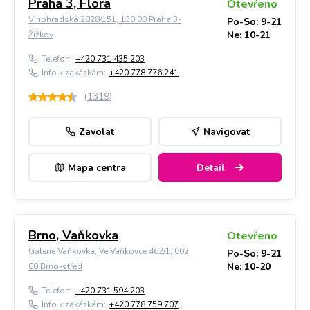
Praha 3, Flora
Otevřeno
Vinohradská 2828/151, 130 00 Praha 3-
Po-So: 9-21
Ne: 10-21
Žižkov
Telefon:
+420 731 435 203
Info k zakázkám:
+420 778 776 241
(
1319
)
Zavolat
Navigovat
Mapa centra
Detail
Brno, Vaňkovka
Otevřeno
Galerie Vaňkovka, Ve Vaňkovce 462/1, 602
Po-So: 9-21
Ne: 10-20
00 Brno-střed
Telefon:
+420 731 594 203
Info k zakázkám:
+420 778 759 707