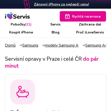
Zánovní iPhony za nejlepší cenu!
Rychlá rezervace
Pobočky
(11)
Servis
Záchrana dat
Koupit iPhone
Blog
Proč iLoveServis
Domů
Samsung
modely Samsung A
Samsung A42
Servisní opravy v Praze i celé ČR
do pár
minut