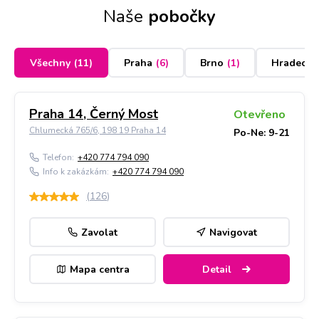
Naše
pobočky
Všechny
(
11
)
Praha
(
6
)
Brno
(
1
)
Hradec K
Praha 14, Černý Most
Otevřeno
Chlumecká 765/6, 198 19 Praha 14
Po-Ne: 9-21
Telefon:
+420 774 794 090
Info k zakázkám:
+420 774 794 090
(
126
)
Zavolat
Navigovat
Mapa centra
Detail