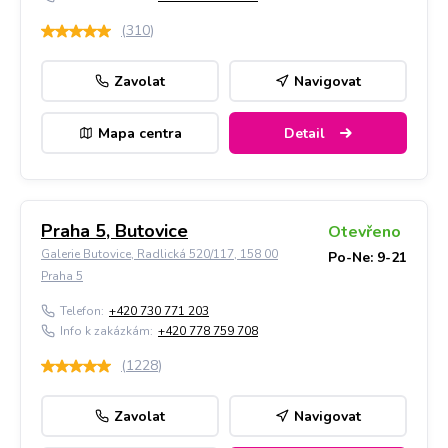
(
310
)
Zavolat
Navigovat
Mapa centra
Detail
Praha 5, Butovice
Otevřeno
Galerie Butovice, Radlická 520/117, 158 00
Po-Ne: 9-21
Praha 5
Telefon:
+420 730 771 203
Info k zakázkám:
+420 778 759 708
(
1228
)
Zavolat
Navigovat