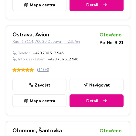
Mapa centra
Detail
Ostrava, Avion
Otevřeno
Rudná 3114, 700 30 Ostrava-jih-Zábřeh
Po-Ne: 9-21
Telefon:
+420 736 512 946
Info k zakázkám:
+420 736 512 946
(
1103
)
Zavolat
Navigovat
Mapa centra
Detail
Olomouc, Šantovka
Otevřeno