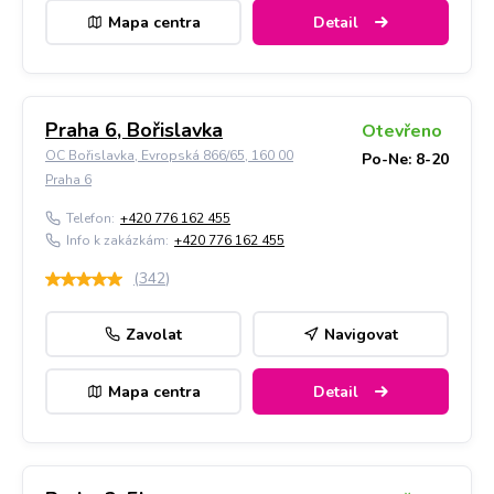
Mapa centra
Detail
Praha 6, Bořislavka
Otevřeno
OC Bořislavka, Evropská 866/65, 160 00
Po-Ne: 8-20
Praha 6
Telefon:
+420 776 162 455
Info k zakázkám:
+420 776 162 455
(
342
)
Zavolat
Navigovat
Mapa centra
Detail