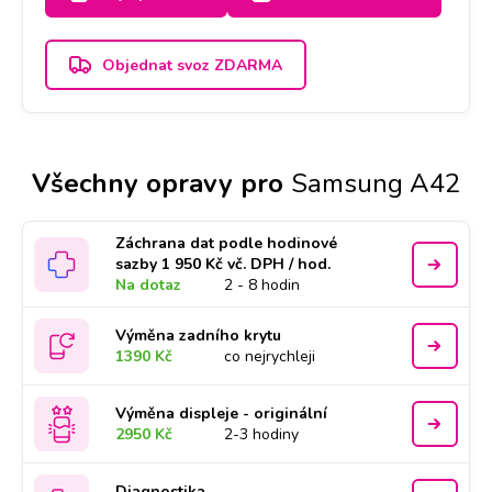
proces, doba trvání je 2-3 dny.
Objednat svoz ZDARMA
Všechny opravy pro
Samsung A42
Záchrana dat podle hodinové
sazby 1 950 Kč vč. DPH / hod.
Na dotaz
2 - 8 hodin
Výměna zadního krytu
1390 Kč
co nejrychleji
Výměna displeje - originální
2950 Kč
2-3 hodiny
Diagnostika