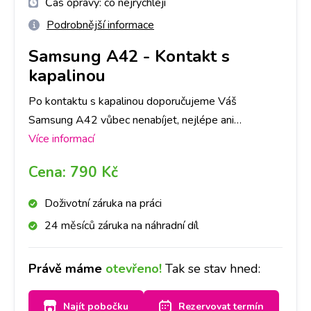
Čas opravy:
co nejrychleji
Podrobnější informace
Samsung A42
-
Kontakt s
kapalinou
Po kontaktu s kapalinou doporučujeme Váš
Samsung A42 vůbec nenabíjet, nejlépe ani
nezapínat, a zastavit se na kterékoliv naší pobočce
Více informací
co nejdříve to bude možné. Kontakt s kapalinou je
Cena:
790 Kč
průšvih, kde záleží do jaké míry kapalina přístroj
poškodila. V některých případech pro funkčnost stačí
Doživotní záruka na práci
samotná deoxidace. V některých případech je třeba
24 měsíců záruka na náhradní díl
následná oprava. Primárně provedeme deoxidaci
zařízení od kapaliny, následně Vás budeme
Právě máme
otevřeno!
Tak se stav hned:
kontaktovat, zda se deoxidace plně povedla, popř.
co je třeba opravit a za jakou cenu. O všem Vás
Najít pobočku
Rezervovat termín
budeme informovat. Jelikož se jedná o náročnější