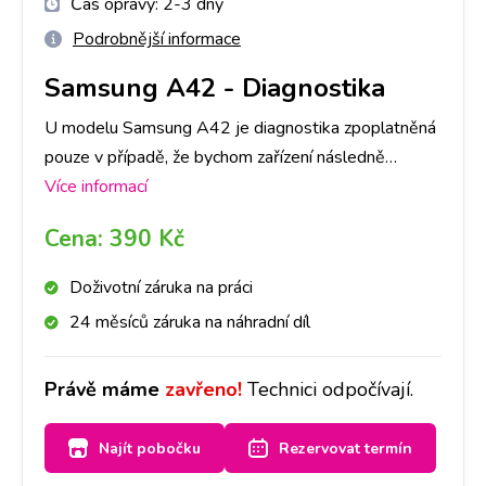
Čas opravy:
2-3 dny
Podrobnější informace
Samsung A42
-
Diagnostika
U modelu Samsung A42 je diagnostika zpoplatněná
pouze v případě, že bychom zařízení následně
neopravovali a to částkou dle ceníku. V opačném
Více informací
případě je, v rámci opravy, ZDARMA. Primárně je
Cena:
390 Kč
nutné provedení diagnostiky u nás na pobočce,
abychom dokázali přesně určit, co danou závadu
Doživotní záruka na práci
způsobuje. Následně, po jejím provedení, se s Vámi
24 měsíců záruka na náhradní díl
spojíme a domluvíme se ohledně dalšího postupu
opravy. Bez Vašeho souhlasu další opravy provádět
Právě máme
zavřeno!
Technici odpočívají.
nebudeme. Při diagnostice záleží také na míře
poškození Vašeho Samsung A42, časově cca na 1-3
Najít pobočku
Rezervovat termín
dny.