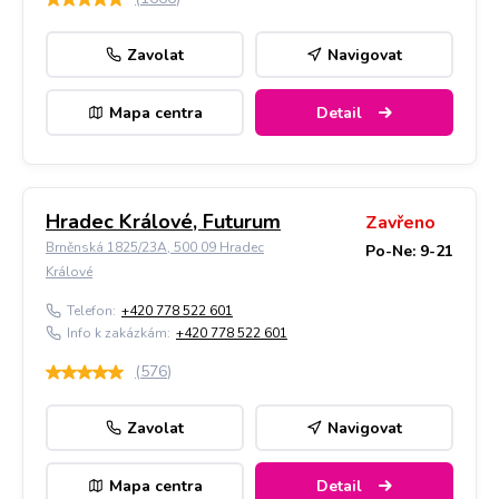
Zavolat
Navigovat
Mapa centra
Detail
Hradec Králové, Futurum
Zavřeno
Brněnská 1825/23A, 500 09 Hradec
Po-Ne: 9-21
Králové
Telefon:
+420 778 522 601
Info k zakázkám:
+420 778 522 601
(
576
)
Zavolat
Navigovat
Mapa centra
Detail