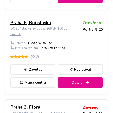
Praha 6, Bořislavka
Otevřeno
OC Bořislavka, Evropská 866/65, 160 00
Po-Ne: 8-20
Praha 6
Telefon:
+420 776 162 455
Info k zakázkám:
+420 776 162 455
(
342
)
Zavolat
Navigovat
Mapa centra
Detail
Praha 3, Flora
Zavřeno