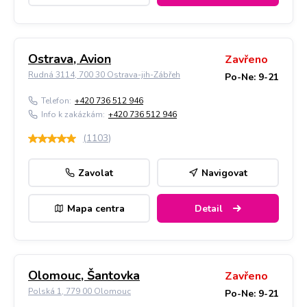
Ostrava, Avion
Zavřeno
Rudná 3114, 700 30 Ostrava-jih-Zábřeh
Po-Ne: 9-21
Telefon:
+420 736 512 946
Info k zakázkám:
+420 736 512 946
(
1103
)
Zavolat
Navigovat
Mapa centra
Detail
Olomouc, Šantovka
Zavřeno
Polská 1, 779 00 Olomouc
Po-Ne: 9-21