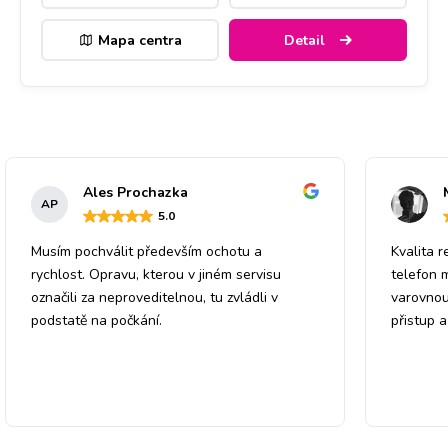
Mapa centra
Detail
Ales Prochazka
AP
5
.0
Musím pochválit především ochotu a
Kvalita r
rychlost. Opravu, kterou v jiném servisu
telefon 
označili za neproveditelnou, tu zvládli v
varovnou
podstatě na počkání.
přistup 