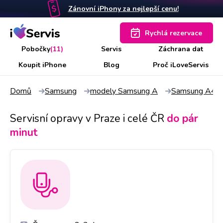
Zánovní iPhony za nejlepší cenu!
Rychlá rezervace
Pobočky
(11)
Servis
Záchrana dat
Koupit iPhone
Blog
Proč iLoveServis
Domů
Samsung
modely Samsung A
Samsung A42
Servisní opravy v Praze i celé ČR
do pár
minut