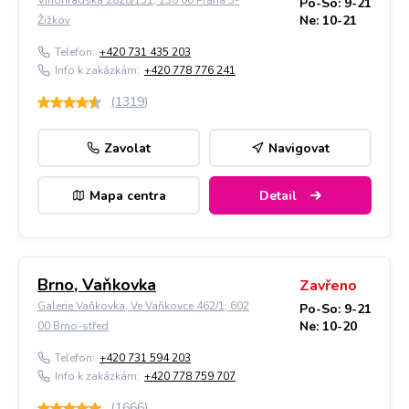
Vinohradská 2828/151, 130 00 Praha 3-
Po-So: 9-21
Ne: 10-21
Žižkov
Telefon:
+420 731 435 203
Info k zakázkám:
+420 778 776 241
(
1319
)
Zavolat
Navigovat
Mapa centra
Detail
Brno, Vaňkovka
Zavřeno
Galerie Vaňkovka, Ve Vaňkovce 462/1, 602
Po-So: 9-21
Ne: 10-20
00 Brno-střed
Telefon:
+420 731 594 203
Info k zakázkám:
+420 778 759 707
(
1666
)