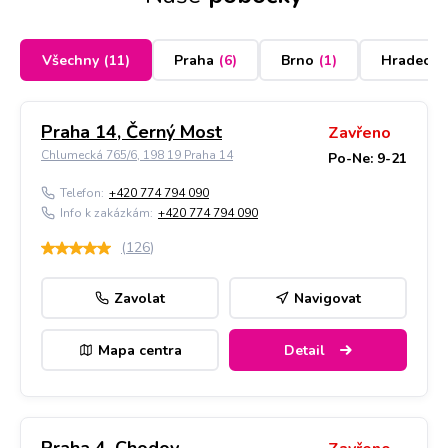
Všechny
(
11
)
Praha
(
6
)
Brno
(
1
)
Hradec K
Praha 14, Černý Most
Zavřeno
Chlumecká 765/6, 198 19 Praha 14
Po-Ne: 9-21
Telefon:
+420 774 794 090
Info k zakázkám:
+420 774 794 090
(
126
)
Zavolat
Navigovat
Mapa centra
Detail