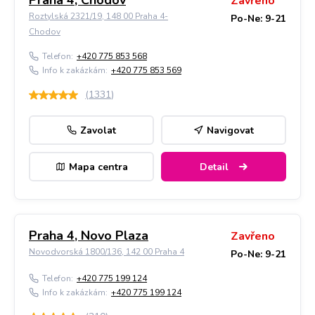
Praha 4, Chodov
Zavřeno
Roztylská 2321/19, 148 00 Praha 4-
Po-Ne: 9-21
Chodov
Telefon:
+420 775 853 568
Info k zakázkám:
+420 775 853 569
(
1331
)
Zavolat
Navigovat
Mapa centra
Detail
Praha 4, Novo Plaza
Zavřeno
Novodvorská 1800/136, 142 00 Praha 4
Po-Ne: 9-21
Telefon:
+420 775 199 124
Info k zakázkám:
+420 775 199 124