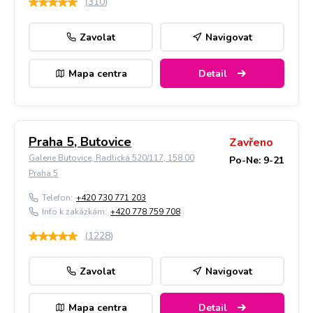
(
310
)
Zavolat
Navigovat
Mapa centra
Detail
Praha 5, Butovice
Zavřeno
Galerie Butovice, Radlická 520/117, 158 00
Po-Ne: 9-21
Praha 5
Telefon:
+420 730 771 203
Info k zakázkám:
+420 778 759 708
(
1228
)
Zavolat
Navigovat
Mapa centra
Detail