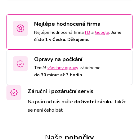
Nejlépe hodnocená firma
Nejlépe hodnocená firma
FB
a
Google
.
Jsme
číslo 1 v Česku. Děkujeme.
Opravy na počkání
Téměř
všechny opravy
zvládneme
do 30 minut až 3 hodin.
.
Záruční i pozáruční servis
Na práci od nás máte
doživotní záruku
,
takže
se není čeho bát.
Naše
pobočky