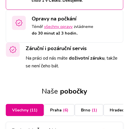
číslo 1 v Česku. Děkujeme.
Opravy na počkání
Téměř
všechny opravy
zvládneme
do 30 minut až 3 hodin.
.
Záruční i pozáruční servis
Na práci od nás máte
doživotní záruku
,
takže
se není čeho bát.
Naše
pobočky
Všechny
(
11
)
Praha
(
6
)
Brno
(
1
)
Hradec K