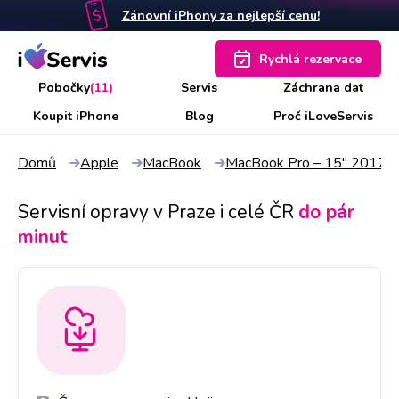
Zánovní iPhony za nejlepší cenu!
Rychlá rezervace
Pobočky
(11)
Servis
Záchrana dat
Koupit iPhone
Blog
Proč iLoveServis
Domů
Apple
MacBook
MacBook Pro – 15" 2017 R
Servisní opravy v Praze i celé ČR
do pár
minut