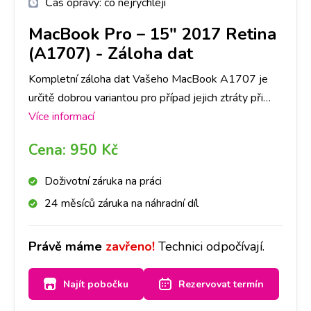
Čas opravy:
co nejrychleji
MacBook Pro – 15" 2017 Retina
(A1707)
-
Záloha dat
Kompletní záloha dat Vašeho MacBook A1707 je
určitě dobrou variantou pro případ jejich ztráty při
přehrávání telefonu či aktualizaci softwaru. Vaše data
Více informací
uložíme a po opravě je zase nahrajeme zpět do
Cena:
950 Kč
Vašeho přístroje. Časově záleží na objemu dat, který
máte uložen. Máte-li však hodně dat, doporučujeme
Doživotní záruka na práci
si s sebou vzít externí disk.
24 měsíců záruka na náhradní díl
Právě máme
zavřeno!
Technici odpočívají.
Najít pobočku
Rezervovat termín