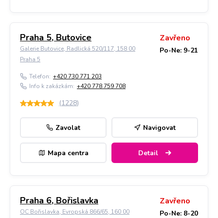
Praha 5, Butovice
Zavřeno
Galerie Butovice, Radlická 520/117, 158 00
Po-Ne: 9-21
Praha 5
Telefon:
+420 730 771 203
Info k zakázkám:
+420 778 759 708
(
1228
)
Zavolat
Navigovat
Mapa centra
Detail
Praha 6, Bořislavka
Zavřeno
OC Bořislavka, Evropská 866/65, 160 00
Po-Ne: 8-20