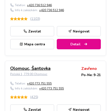
Telefon:
+420 736 512 946
Info k zakázkám:
+420 736 512 946
(
1103
)
Zavolat
Navigovat
Mapa centra
Detail
Olomouc, Šantovka
Zavřeno
Polská 1, 779 00 Olomouc
Po-Ne: 9-21
Telefon:
+420 773 751 555
Info k zakázkám:
+420 773 751 555
(
425
)
Zavolat
Navigovat