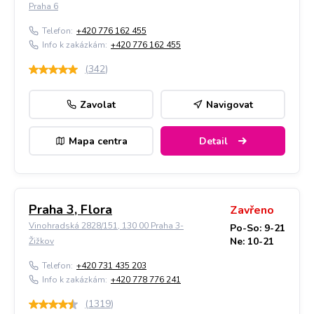
Praha 6
Telefon:
+420 776 162 455
Info k zakázkám:
+420 776 162 455
(
342
)
Zavolat
Navigovat
Mapa centra
Detail
Praha 3, Flora
Zavřeno
Vinohradská 2828/151, 130 00 Praha 3-
Po-So: 9-21
Ne: 10-21
Žižkov
Telefon:
+420 731 435 203
Info k zakázkám:
+420 778 776 241
(
1319
)