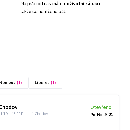
Na práci od nás máte
doživotní záruku
,
takže se není čeho bát.
lomouc
(
1
)
Liberec
(
1
)
 Chodov
Otevřeno
21/19, 148 00 Praha 4-Chodov
Po-Ne: 9-21