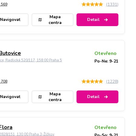
(
1331
)
 569
Mapa
Navigovat
Detail
centra
Butovice
Otevřeno
ice, Radlická 520/117, 158 00 Praha 5
Po-Ne: 9-21
(
1228
)
 708
Mapa
Navigovat
Detail
centra
Flora
Otevřeno
828/151, 130 00 Praha 3-Žižkov
Po-So: 9-21