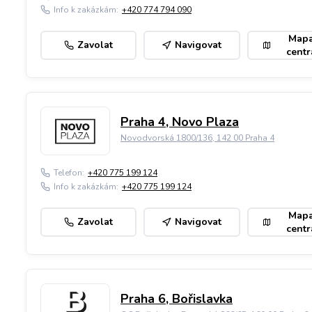
Info k zakázkám:
+420 774 794 090
Map
Zavolat
Navigovat
centr
Praha 4, Novo Plaza
Novodvorská 1800/136, 142 00 Praha 4
Telefon:
+420 775 199 124
Info k zakázkám:
+420 775 199 124
Map
Zavolat
Navigovat
centr
Praha 6, Bořislavka