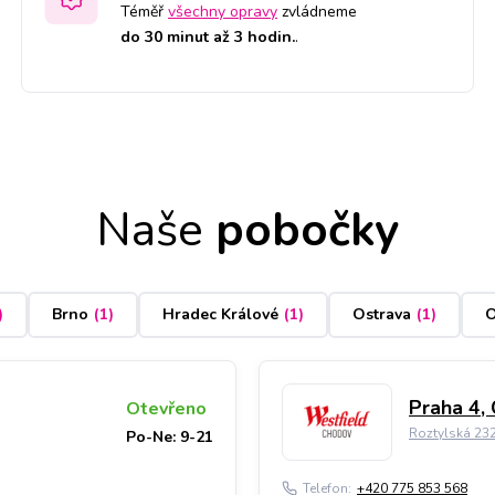
Téměř
všechny opravy
zvládneme
do 30 minut až 3 hodin.
.
Naše
pobočky
)
Brno
(
1
)
Hradec Králové
(
1
)
Ostrava
(
1
)
O
Praha 4,
Otevřeno
Roztylská 23
Po-Ne: 9-21
Telefon:
+420 775 853 568