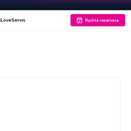
iLoveServis
Rychlá rezervace