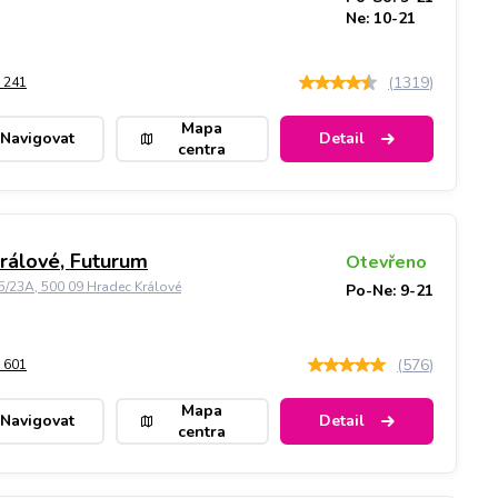
Ne: 10-21
(
1319
)
 241
Mapa
Navigovat
Detail
centra
rálové, Futurum
Otevřeno
5/23A, 500 09 Hradec Králové
Po-Ne: 9-21
(
576
)
 601
Mapa
Navigovat
Detail
centra