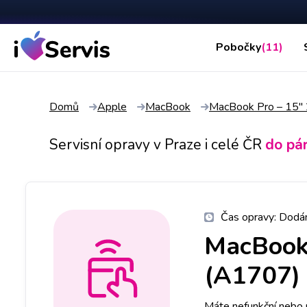
Pobočky
(11)
Domů
Apple
MacBook
MacBook Pro – 15"
Servisní opravy v Praze i celé ČR
do pá
Čas opravy:
Dodán
MacBook 
(A1707)
Máte nefunkční neb