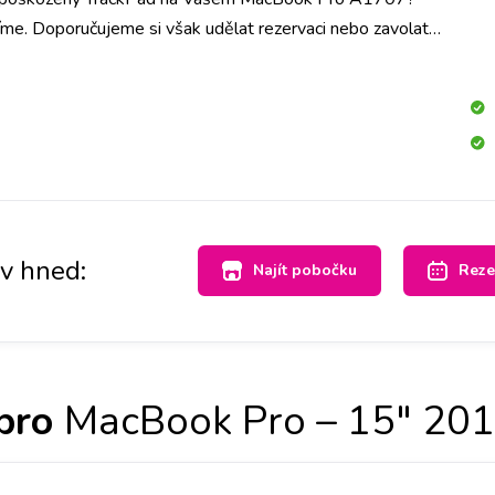
me. Doporučujeme si však udělat rezervaci nebo zavolat
estli mají díl skladem.
av hned:
Najít pobočku
Reze
pro
MacBook Pro – 15" 201