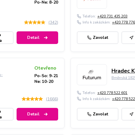
Po-Ne: 8-20
Telefon:
+420 731 435 203
(
342
)
Info k zakázkám:
+420 778 776
a
Detail
Zavolat
a
Otevřeno
Hradec K
o-
Po-So: 9-21
Brněnská 182
Ne: 10-20
Telefon:
+420 778 522 601
(
1666
)
Info k zakázkám:
+420 778 522
a
Detail
Zavolat
a