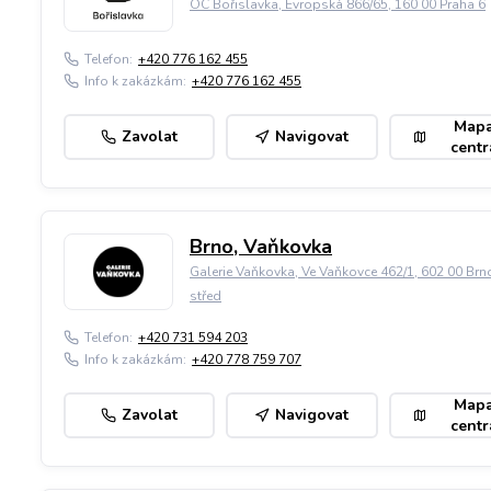
OC Bořislavka, Evropská 866/65, 160 00 Praha 6
Telefon:
+420 776 162 455
Info k zakázkám:
+420 776 162 455
Map
Zavolat
Navigovat
centr
Brno, Vaňkovka
Galerie Vaňkovka, Ve Vaňkovce 462/1, 602 00 Brn
střed
Telefon:
+420 731 594 203
Info k zakázkám:
+420 778 759 707
Map
Zavolat
Navigovat
centr