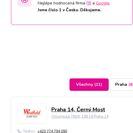
Nejlépe hodnocená firma
FB
a
Google
.
Jsme číslo 1 v Česku. Děkujeme.
Všechny
(
11
)
Praha
(
6
Praha 14, Černý Most
Chlumecká 765/6, 198 19 Praha 14
Telefon:
+420 774 794 090