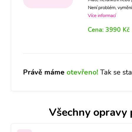
Není problém, vymění
na vybranou pobočku, j
Více informací
Cena:
3990 Kč
Právě máme
otevřeno!
Tak se st
Všechny opravy 