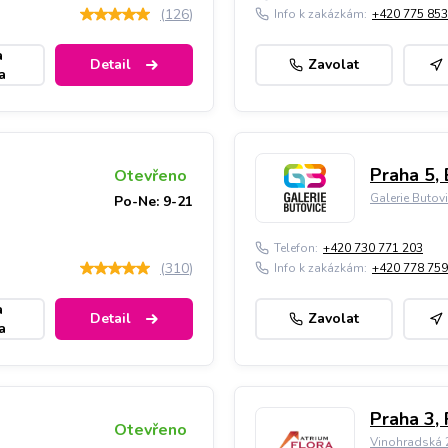
(
126
)
Info k zakázkám:
+420 775 853
a
Detail
Zavolat
a
Praha 5, 
Otevřeno
Galerie Butov
Po-Ne: 9-21
Telefon:
+420 730 771 203
(
310
)
Info k zakázkám:
+420 778 759
a
Detail
Zavolat
a
Praha 3, 
Otevřeno
Vinohradská 2