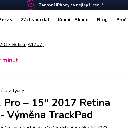
Zánovní iPhony za nejlepší cenu!
Servis
Záchrana dat
Koupit iPhone
Blog
Proč 
 2017 Retina (A1707)
r minut
í až 2 týdny
Pro – 15" 2017 Retina
-
Výměna TrackPad
o poškozený TrackPad na Vašem MacBook Pro A1707?