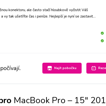
nou konektoru, ale často stačí hloubkově vyčistit Váš
y tak ušetříte čas i peníze. Nejlepší je nyní se zastavit
 a hned se na to mrkneme.
počívají.
Najít pobočku
Reze
pro
MacBook Pro – 15" 201