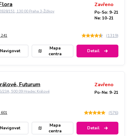
Flora
Zavřeno
828/151, 130 00 Praha 3-Žižkov
Po-So: 9-21
Ne: 10-21
(
1319
)
 241
Mapa
Navigovat
Detail
centra
rálové, Futurum
Zavřeno
5/23A, 500 09 Hradec Králové
Po-Ne: 9-21
(
576
)
 601
Mapa
Navigovat
Detail
centra