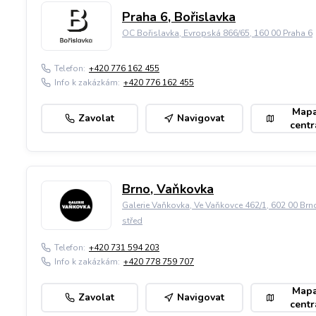
Praha 6, Bořislavka
OC Bořislavka, Evropská 866/65, 160 00 Praha 6
Telefon:
+420 776 162 455
Info k zakázkám:
+420 776 162 455
Map
Zavolat
Navigovat
centr
Brno, Vaňkovka
Galerie Vaňkovka, Ve Vaňkovce 462/1, 602 00 Brn
střed
Telefon:
+420 731 594 203
Info k zakázkám:
+420 778 759 707
Map
Zavolat
Navigovat
centr