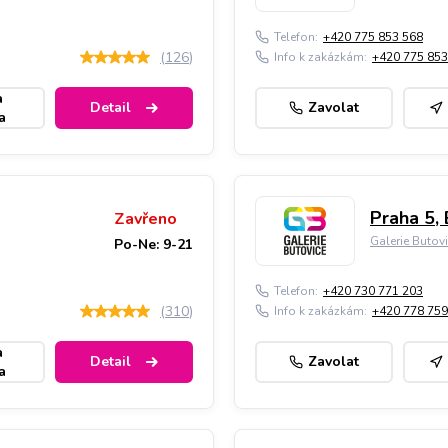
Telefon:
+420 775 853 568
(
126
)
Info k zakázkám:
+420 775 853
a
Detail
Zavolat
a
Praha 5, 
Zavřeno
Galerie Butov
Po-Ne: 9-21
Telefon:
+420 730 771 203
(
310
)
Info k zakázkám:
+420 778 759
a
Detail
Zavolat
a