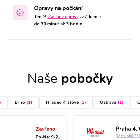
Opravy na počkání
Téměř
všechny opravy
zvládneme
do 30 minut až 3 hodin.
.
Naše
pobočky
)
Brno
(
1
)
Hradec Králové
(
1
)
Ostrava
(
1
)
O
Praha 4,
Zavřeno
Roztylská 23
Po-Ne: 9-21