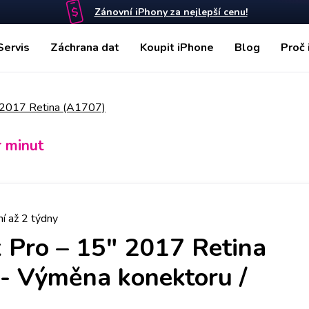
Zánovní iPhony za nejlepší cenu!
Servis
Záchrana dat
Koupit iPhone
Blog
Proč 
 2017 Retina (A1707)
r minut
í až 2 týdny
Pro – 15" 2017 Retina
-
Výměna konektoru /