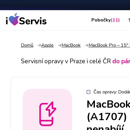
Pobočky
(11)
Domů
Apple
MacBook
MacBook Pro – 15"
Servisní opravy v Praze i celé ČR
do pá
Čas opravy:
Dodán
MacBook 
(A1707)
nenabíjí