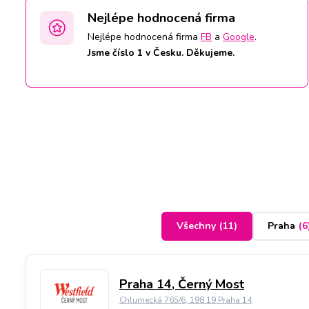
Nejlépe hodnocená firma
Nejlépe hodnocená firma
FB
a
Google
.
Jsme číslo 1 v Česku. Děkujeme.
Všechny
(
11
)
Praha
(
6
Praha 14, Černý Most
Chlumecká 765/6, 198 19 Praha 14