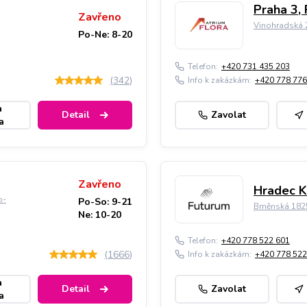
Praha 3, 
Zavřeno
Vinohradská 2
Po-Ne: 8-20
Telefon:
+420 731 435 203
(
342
)
Info k zakázkám:
+420 778 776
a
Detail
Zavolat
a
Zavřeno
Hradec K
o-
Po-So: 9-21
Brněnská 182
Ne: 10-20
Telefon:
+420 778 522 601
(
1666
)
Info k zakázkám:
+420 778 522
a
Detail
Zavolat
a