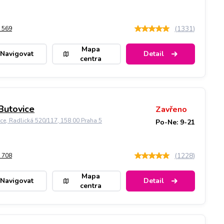
(
1331
)
 569
Mapa
Navigovat
Detail
centra
Butovice
Zavřeno
ice, Radlická 520/117, 158 00 Praha 5
Po-Ne: 9-21
(
1228
)
 708
Mapa
Navigovat
Detail
centra