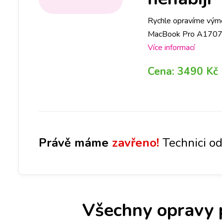
Rychle opravíme výmě
MacBook Pro A1707 a v
na jakékoliv pobočce
Více informací
Cena:
3490 Kč
Právě máme
zavřeno!
Technici od
Všechny opravy 