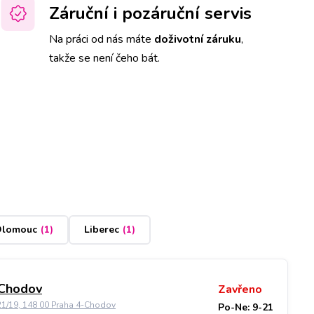
Záruční i pozáruční servis
Na práci od nás máte
doživotní záruku
,
takže se není čeho bát.
lomouc
(
1
)
Liberec
(
1
)
 Chodov
Zavřeno
21/19, 148 00 Praha 4-Chodov
Po-Ne: 9-21