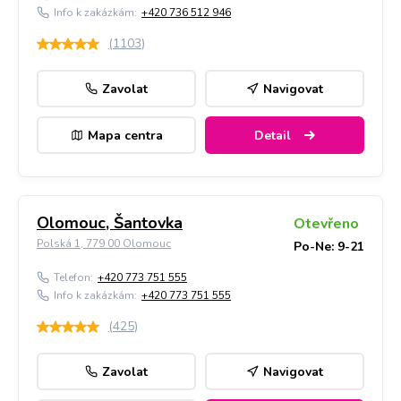
Info k zakázkám:
+420 736 512 946
(
1103
)
Zavolat
Navigovat
Mapa centra
Detail
Olomouc, Šantovka
Otevřeno
Polská 1, 779 00 Olomouc
Po-Ne: 9-21
Telefon:
+420 773 751 555
Info k zakázkám:
+420 773 751 555
(
425
)
Zavolat
Navigovat