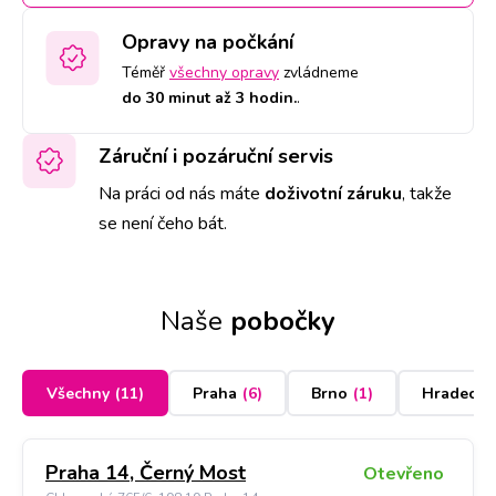
Opravy na počkání
Téměř
všechny opravy
zvládneme
do 30 minut až 3 hodin.
.
Záruční i pozáruční servis
Na práci od nás máte
doživotní záruku
,
takže
se není čeho bát.
Naše
pobočky
Všechny
(
11
)
Praha
(
6
)
Brno
(
1
)
Hradec K
Praha 14, Černý Most
Otevřeno