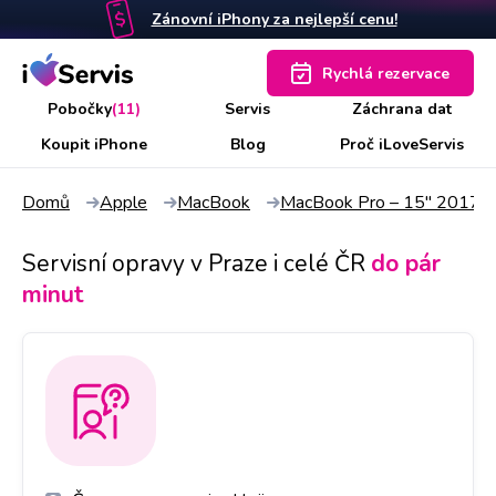
Zánovní iPhony za nejlepší cenu!
Rychlá rezervace
Pobočky
(11)
Servis
Záchrana dat
Koupit iPhone
Blog
Proč iLoveServis
Domů
Apple
MacBook
MacBook Pro – 15" 2017 R
Servisní opravy v Praze i celé ČR
do pár
minut