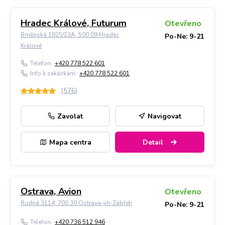
Hradec Králové, Futurum
Otevřeno
Brněnská 1825/23A, 500 09 Hradec
Po-Ne: 9-21
Králové
Telefon:
+420 778 522 601
Info k zakázkám:
+420 778 522 601
(
576
)
Zavolat
Navigovat
Mapa centra
Detail
Ostrava, Avion
Otevřeno
Rudná 3114, 700 30 Ostrava-jih-Zábřeh
Po-Ne: 9-21
Telefon:
+420 736 512 946