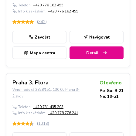
Telefon:
+420 776 162 455
Info k zakázkám:
+420 776 162 455
(
342
)
Zavolat
Navigovat
Mapa centra
Detail
Praha 3, Flora
Otevřeno
Vinohradská 2828/151, 130 00 Praha 3-
Po-So: 9-21
Ne: 10-21
Žižkov
Telefon:
+420 731 435 203
Info k zakázkám:
+420 778 776 241
(
1319
)