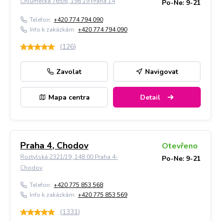
Chlumecká 765/6, 198 19 Praha 14
Po-Ne: 9-21
Telefon:
+420 774 794 090
Info k zakázkám:
+420 774 794 090
(
126
)
Zavolat
Navigovat
Mapa centra
Detail
Praha 4, Chodov
Otevřeno
Roztylská 2321/19, 148 00 Praha 4-
Po-Ne: 9-21
Chodov
Telefon:
+420 775 853 568
Info k zakázkám:
+420 775 853 569
(
1331
)