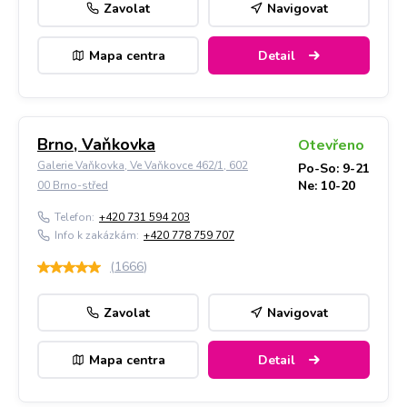
Zavolat
Navigovat
Mapa centra
Detail
Brno, Vaňkovka
Otevřeno
Galerie Vaňkovka, Ve Vaňkovce 462/1, 602
Po-So: 9-21
Ne: 10-20
00 Brno-střed
Telefon:
+420 731 594 203
Info k zakázkám:
+420 778 759 707
(
1666
)
Zavolat
Navigovat
Mapa centra
Detail