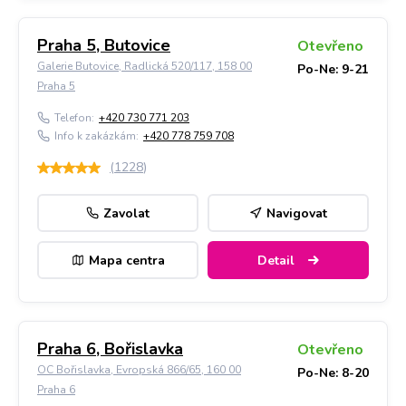
Praha 5, Butovice
Otevřeno
Galerie Butovice, Radlická 520/117, 158 00
Po-Ne: 9-21
Praha 5
Telefon:
+420 730 771 203
Info k zakázkám:
+420 778 759 708
(
1228
)
Zavolat
Navigovat
Mapa centra
Detail
Praha 6, Bořislavka
Otevřeno
OC Bořislavka, Evropská 866/65, 160 00
Po-Ne: 8-20
Praha 6