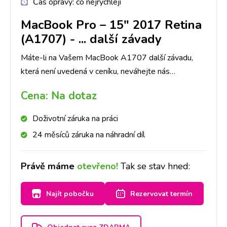
Čas opravy:
co nejrychleji
MacBook Pro – 15" 2017 Retina
(A1707)
-
... další závady
Máte-li na Vašem MacBook A1707 další závadu,
která není uvedená v ceníku, neváhejte nás
kontaktovat.
Cena:
Na dotaz
Doživotní záruka na práci
24 měsíců záruka na náhradní díl
Právě máme
otevřeno!
Tak se stav hned:
Najít pobočku
Rezervovat termín