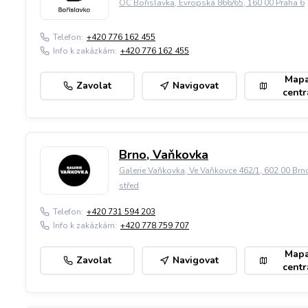
OC Bořislavka, Evropská 866/65, 160 00 Praha 6
Telefon:
+420 776 162 455
Info k zakázkám:
+420 776 162 455
Map
Zavolat
Navigovat
centr
Brno, Vaňkovka
Galerie Vaňkovka, Ve Vaňkovce 462/1, 602 00 Brn
střed
Telefon:
+420 731 594 203
Info k zakázkám:
+420 778 759 707
Map
Zavolat
Navigovat
centr