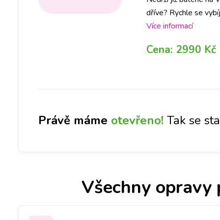
dříve? Rychle se vybí
vybranou pobočku, aby
Více informací
hodiny Vám baterii v
Cena:
2990 Kč
Právě máme
otevřeno!
Tak se st
Všechny opravy 