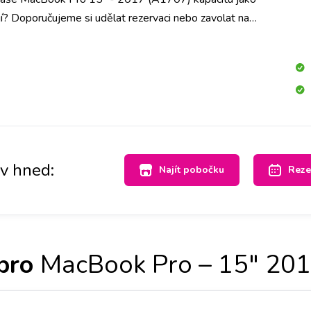
jí? Doporučujeme si udělat rezervaci nebo zavolat na
chom měli připravenou baterii pro Váš přístroj a do půl
yměníme.
av hned:
Najít pobočku
Reze
pro
MacBook Pro – 15" 201