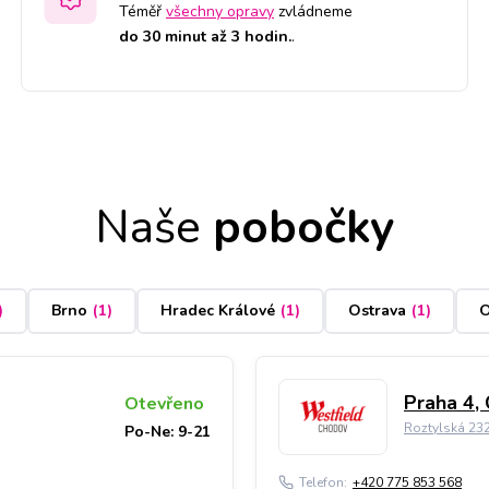
Téměř
všechny opravy
zvládneme
do 30 minut až 3 hodin.
.
Naše
pobočky
)
Brno
(
1
)
Hradec Králové
(
1
)
Ostrava
(
1
)
O
Praha 4,
Otevřeno
Roztylská 23
Po-Ne: 9-21
Telefon:
+420 775 853 568