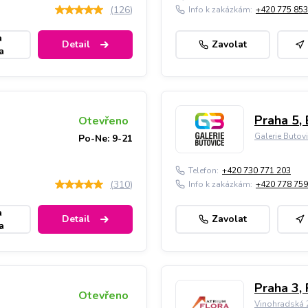
(
126
)
Info k zakázkám:
+420 775 853
a
Detail
Zavolat
a
Praha 5, 
Otevřeno
Galerie Butov
Po-Ne: 9-21
Telefon:
+420 730 771 203
(
310
)
Info k zakázkám:
+420 778 759
a
Detail
Zavolat
a
Praha 3, 
Otevřeno
Vinohradská 2