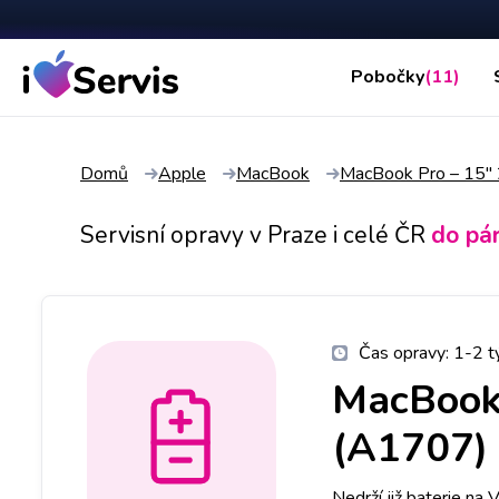
Pobočky
(11)
Domů
Apple
MacBook
MacBook Pro – 15"
Servisní opravy v Praze i celé ČR
do pá
Čas opravy:
1-2 t
MacBook 
(A1707)
Nedrží již baterie n