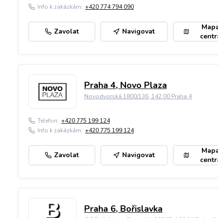
Info k zakázkám:
+420 774 794 090
Map
Zavolat
Navigovat
centr
Praha 4, Novo Plaza
Novodvorská 1800/136, 142 00 Praha 4
Telefon:
+420 775 199 124
Info k zakázkám:
+420 775 199 124
Map
Zavolat
Navigovat
centr
Praha 6, Bořislavka