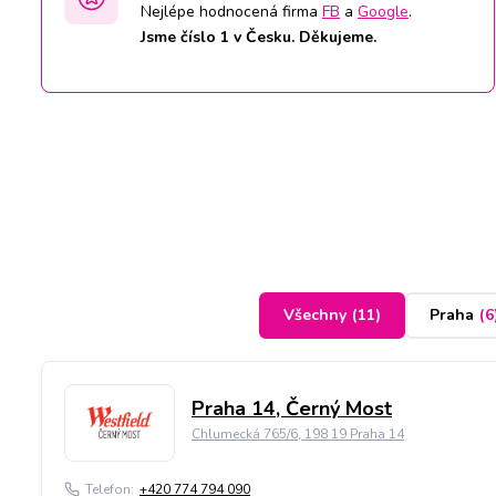
Nejlépe hodnocená firma
FB
a
Google
.
Jsme číslo 1 v Česku. Děkujeme.
Všechny
(
11
)
Praha
(
6
Praha 14, Černý Most
Chlumecká 765/6, 198 19 Praha 14
Telefon:
+420 774 794 090