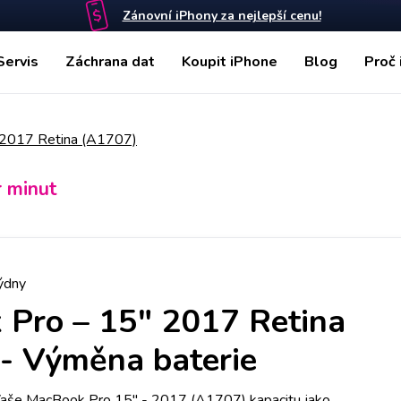
Zánovní iPhony za nejlepší cenu!
Servis
Záchrana dat
Koupit iPhone
Blog
Proč 
 2017 Retina (A1707)
r minut
ýdny
Pro – 15" 2017 Retina
-
Výměna baterie
a Vaše MacBook Pro 15" - 2017 (A1707) kapacitu jako