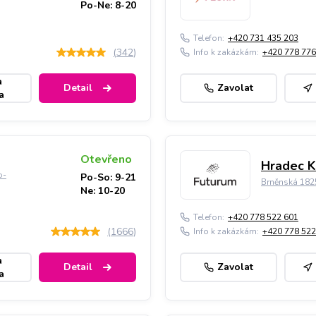
Po-Ne: 8-20
Telefon:
+420 731 435 203
(
342
)
Info k zakázkám:
+420 778 776
a
Detail
Zavolat
a
Otevřeno
Hradec K
o-
Po-So: 9-21
Brněnská 182
Ne: 10-20
Telefon:
+420 778 522 601
(
1666
)
Info k zakázkám:
+420 778 522
a
Detail
Zavolat
a