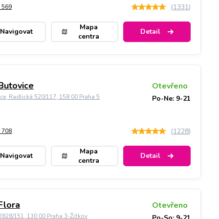
(
1331
)
 569
Mapa
Navigovat
Detail
centra
Butovice
Otevřeno
ice, Radlická 520/117, 158 00 Praha 5
Po-Ne: 9-21
(
1228
)
 708
Mapa
Navigovat
Detail
centra
Flora
Otevřeno
828/151, 130 00 Praha 3-Žižkov
Po-So: 9-21