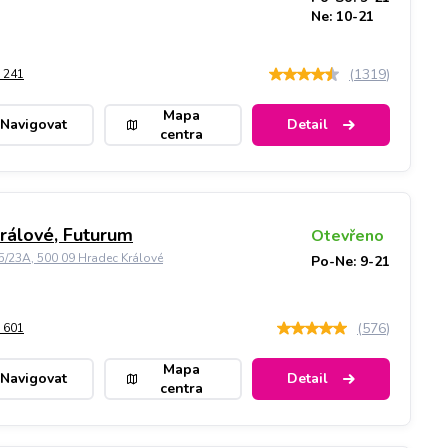
Ne: 10-21
(
1319
)
 241
Mapa
Navigovat
Detail
centra
rálové, Futurum
Otevřeno
5/23A, 500 09 Hradec Králové
Po-Ne: 9-21
(
576
)
 601
Mapa
Navigovat
Detail
centra