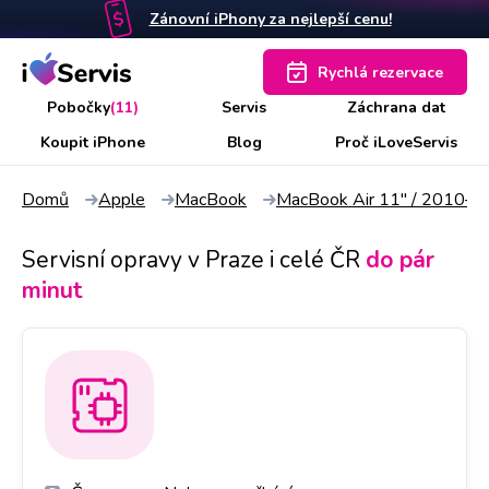
Zánovní iPhony za nejlepší cenu!
Rychlá rezervace
Pobočky
(11)
Servis
Záchrana dat
Koupit iPhone
Blog
Proč iLoveServis
Domů
Apple
MacBook
MacBook Air 11" / 2010–
Servisní opravy v Praze i celé ČR
do pár
minut