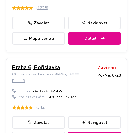
(
1228
)
Zavolat
Navigovat
Mapa centra
Detail
Praha 6, Bořislavka
Zavřeno
OC Bořislavka, Evropská 866/65, 160 00
Po-Ne: 8-20
Praha 6
Telefon:
+420 776 162 455
Info k zakázkám:
+420 776 162 455
(
342
)
Zavolat
Navigovat