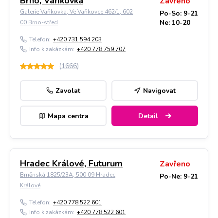
Brno, Vaňkovka
Zavřeno
Galerie Vaňkovka, Ve Vaňkovce 462/1, 602
Po-So: 9-21
Ne: 10-20
00 Brno-střed
Telefon:
+420 731 594 203
Info k zakázkám:
+420 778 759 707
(
1666
)
Zavolat
Navigovat
Mapa centra
Detail
Hradec Králové, Futurum
Zavřeno
Brněnská 1825/23A, 500 09 Hradec
Po-Ne: 9-21
Králové
Telefon:
+420 778 522 601
Info k zakázkám:
+420 778 522 601