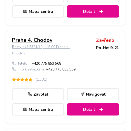
Mapa centra
Detail
Praha 4, Chodov
Zavřeno
Roztylská 2321/19, 148 00 Praha 4-
Po-Ne: 9-21
Chodov
Telefon:
+420 775 853 568
Info k zakázkám:
+420 775 853 569
(
1331
)
Zavolat
Navigovat
Mapa centra
Detail