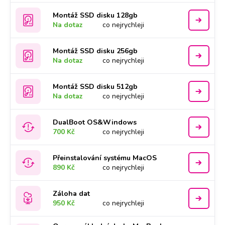
Montáž SSD disku 128gb
Na dotaz
co nejrychleji
Montáž SSD disku 256gb
Na dotaz
co nejrychleji
Montáž SSD disku 512gb
Na dotaz
co nejrychleji
DualBoot OS&Windows
700 Kč
co nejrychleji
Přeinstalování systému MacOS
890 Kč
co nejrychleji
Záloha dat
950 Kč
co nejrychleji