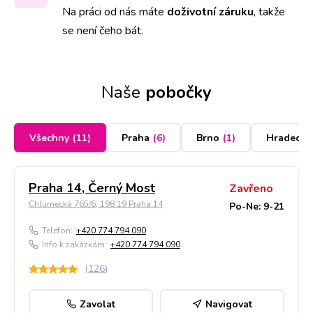
Na práci od nás máte
doživotní záruku
,
takže
se není čeho bát.
Naše
pobočky
Všechny
(
11
)
Praha
(
6
)
Brno
(
1
)
Hradec K
Praha 14, Černý Most
Zavřeno
Chlumecká 765/6, 198 19 Praha 14
Po-Ne: 9-21
Telefon:
+420 774 794 090
Info k zakázkám:
+420 774 794 090
(
126
)
Zavolat
Navigovat