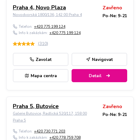
Praha 4, Novo Plaza
Zavřeno
Novodvorská 1800/136, 142 00 Praha 4
Po-Ne: 9-21
Telefon:
+420 775 199 124
Info k zakázkám:
+420 775 199 124
(
310
)
Zavolat
Navigovat
Mapa centra
Detail
Praha 5, Butovice
Zavřeno
Galerie Butovice, Radlická 520/117, 158 00
Po-Ne: 9-21
Praha 5
Telefon:
+420 730 771 203
Info k zakázkám:
+420 778 759 708