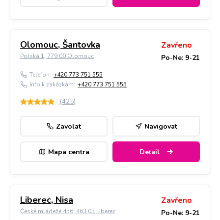
Olomouc, Šantovka
Zavřeno
Polská 1, 779 00 Olomouc
Po-Ne: 9-21
Telefon:
+420 773 751 555
Info k zakázkám:
+420 773 751 555
(
425
)
Zavolat
Navigovat
Mapa centra
Detail
Liberec, Nisa
Zavřeno
České mládeže 456, 463 03 Liberec
Po-Ne: 9-21