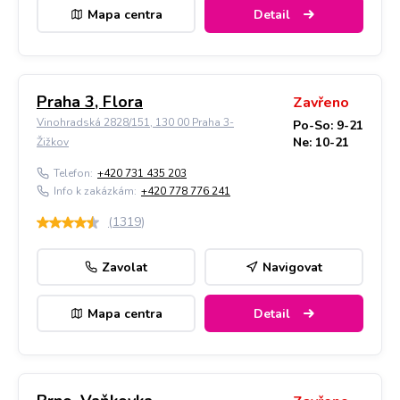
Mapa centra
Detail
Praha 3, Flora
Zavřeno
Vinohradská 2828/151, 130 00 Praha 3-
Po-So: 9-21
Ne: 10-21
Žižkov
Telefon:
+420 731 435 203
Info k zakázkám:
+420 778 776 241
(
1319
)
Zavolat
Navigovat
Mapa centra
Detail