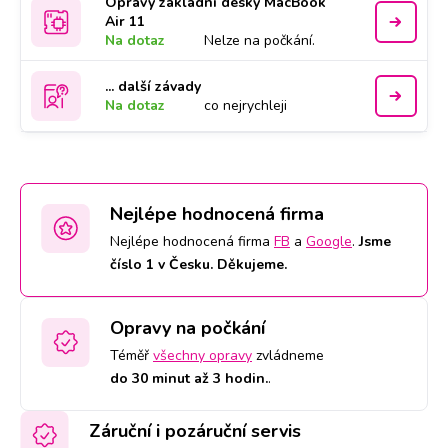
Opravy základní desky MacBook
Air 11
Na dotaz
Nelze na počkání.
... další závady
Na dotaz
co nejrychleji
Nejlépe hodnocená firma
Nejlépe hodnocená firma
FB
a
Google
.
Jsme
číslo 1 v Česku. Děkujeme.
Opravy na počkání
Téměř
všechny opravy
zvládneme
do 30 minut až 3 hodin.
.
Záruční i pozáruční servis