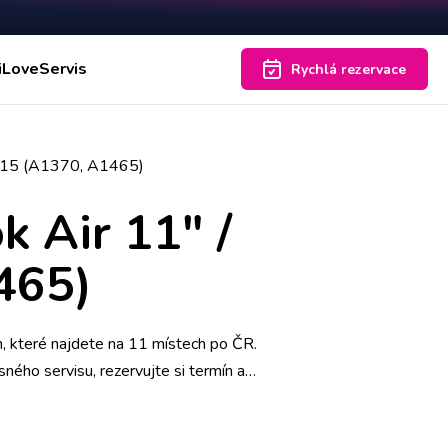
iLoveServis
Rychlá rezervace
2015 (A1370, A1465)
 Air 11" /
465)
 které najdete na 11 místech po ČR.
ného servisu, rezervujte si termín a
vednout náš kurýr, který vám ho poté
andardně 2 roky.