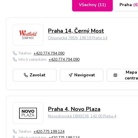
Všechny
(
11
)
Praha
(
6
Praha 14, Černý Most
Chlumecká 765/6, 198 19 Praha 14
Telefon:
+420 774 794 090
Info k zakázkám:
+420 774 794 090
Mapa
Zavolat
Navigovat
centra
Praha 4, Novo Plaza
Novodvorská 1800/136, 142 00 Praha 4
Telefon:
+420 775 199 124
Info k zakázkám:
+420 775 199 124