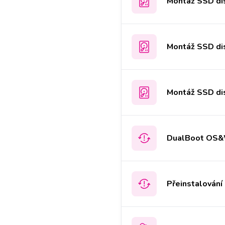
Montáž SSD di
Montáž SSD di
Montáž SSD di
DualBoot OS
Přeinstalován