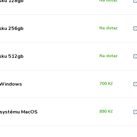
sku 128gb
Na dotaz
sku 256gb
Na dotaz
sku 512gb
Na dotaz
&Windows
700 Kč
í systému MacOS
890 Kč