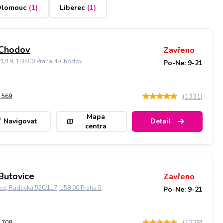
lomouc
(
1
)
Liberec
(
1
)
 Chodov
Zavřeno
21/19, 148 00 Praha 4-Chodov
Po-Ne: 9-21
(
1331
)
 569
Mapa
Navigovat
Detail
centra
Butovice
Zavřeno
ice, Radlická 520/117, 158 00 Praha 5
Po-Ne: 9-21
(
1228
)
 708