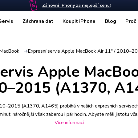
Zánovní iPhony za nejlepší cenu!
Servis
Záchrana dat
Koupit iPhone
Blog
Proč 
MacBook
Expresní servis Apple MacBook Air 11" / 2010–
servis Apple MacBook
0–2015 (A1370, A1
0–2015 (A1370, A1465) probíhá v našich expresních servisech,
ut, náročnější však zaberou i pár hodin. Abyste měli jistotu včas
" / 2010–2015 (A1370, A1465) k opravě si u vás také může vyz
Více informací
alitu práce podtrhujeme doživotní zárukou a za díly ručíme nadst