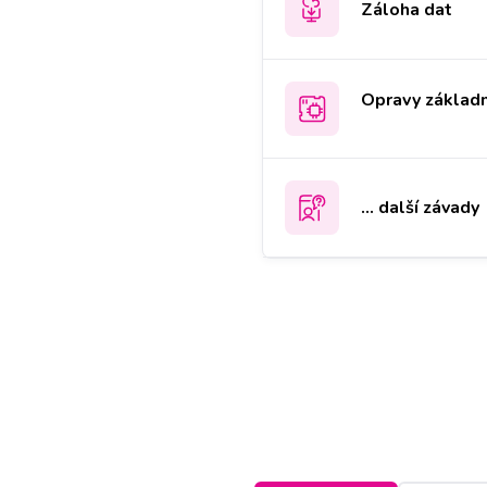
Záloha dat
Opravy základn
... další závady