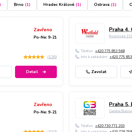
)
Brno
(
1
)
Hradec Králové
(
1
)
Ostrava
(
1
)
O
Praha 4,
Zavřeno
Roztylská 23
Po-Ne: 9-21
Telefon:
+420 775 853 568
(
126
)
Info k zakázkám:
+420 775 853
Detail
Zavolat
Praha 5, 
Zavřeno
Galerie Butov
Po-Ne: 9-21
Telefon:
+420 730 771 203
(
310
)
Info k zakázkám:
+420 778 759