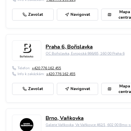
Mapa
Zavolat
Navigovat
centra
Praha 6, Bořislavka
OC Bořislavka, Evropská 866/65, 160 00 Praha 6
Telefon:
+420 776 162 455
Info k zakázkám:
+420 776 162 455
Mapa
Zavolat
Navigovat
centra
Brno, Vaňkovka
Galerie Vaňkovka, Ve Vaňkovce 462/1, 602 00 Brno-s