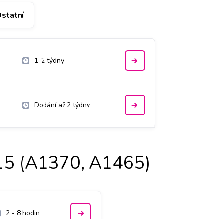
statní
1-2 týdny
Dodání až 2 týdny
15 (A1370, A1465)
2 - 8 hodin