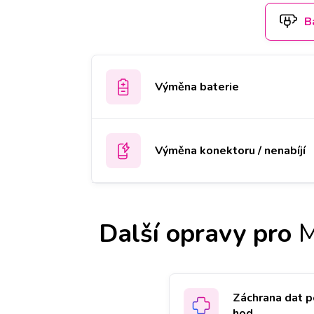
B
Výměna baterie
Výměna konektoru / nenabíjí
Další opravy pro
M
Záchrana dat p
hod.