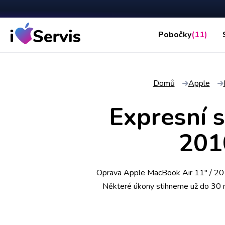
Pobočky
(11)
Domů
Apple
Expresní 
201
Oprava Apple MacBook Air 11" / 201
Některé úkony stihneme už do 30 min
hodinu online. Apple MacBook Air 11
zaveze zpět. Kv