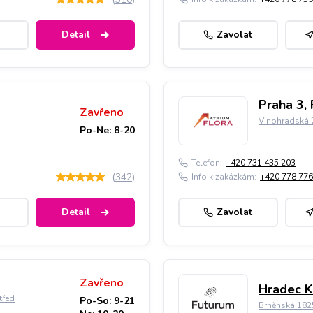
Detail
Zavolat
Praha 3, 
Zavřeno
Vinohradská 2
Po-Ne: 8-20
Telefon:
+420 731 435 203
(
342
)
Info k zakázkám:
+420 778 776
Detail
Zavolat
Zavřeno
Hradec K
třed
Po-So: 9-21
Brněnská 182