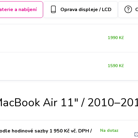
aterie a nabíjení
Oprava displeje / LCD
O
1990 Kč
1590 Kč
acBook Air 11" / 2010–20
odle hodinové sazby 1 950 Kč vč. DPH /
Na dotaz