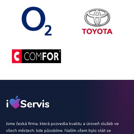
Jsme česká firma, která pozvedla kvalitu a úroveň služeb ve
všech městech, kde působíme. Naším cílem bylo stát se