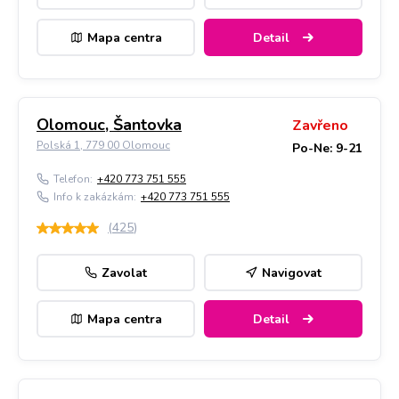
Mapa centra
Detail
Olomouc, Šantovka
Zavřeno
Polská 1, 779 00 Olomouc
Po-Ne: 9-21
Telefon:
+420 773 751 555
Info k zakázkám:
+420 773 751 555
(
425
)
Zavolat
Navigovat
Mapa centra
Detail