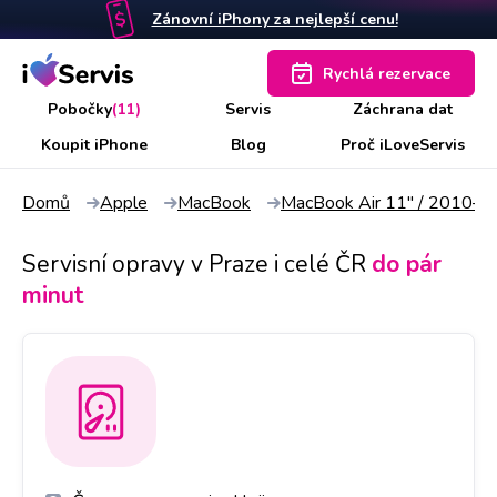
Zánovní iPhony za nejlepší cenu!
Rychlá rezervace
Pobočky
(11)
Servis
Záchrana dat
Koupit iPhone
Blog
Proč iLoveServis
Domů
Apple
MacBook
MacBook Air 11" / 2010–
Servisní opravy v Praze i celé ČR
do pár
minut