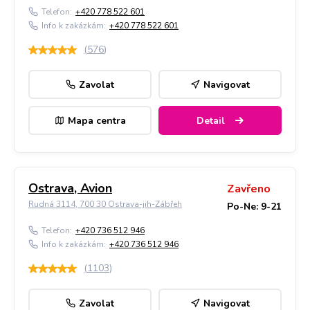
Telefon:
+420 778 522 601
Info k zakázkám:
+420 778 522 601
(
576
)
Zavolat
Navigovat
Mapa centra
Detail
Ostrava, Avion
Zavřeno
Rudná 3114, 700 30 Ostrava-jih-Zábřeh
Po-Ne: 9-21
Telefon:
+420 736 512 946
Info k zakázkám:
+420 736 512 946
(
1103
)
Zavolat
Navigovat