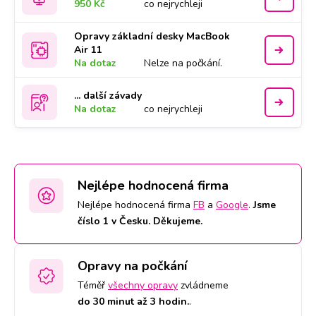
950 Kč
co nejrychleji
Opravy základní desky MacBook
Air 11
Na dotaz
Nelze na počkání.
... další závady
Na dotaz
co nejrychleji
Nejlépe hodnocená firma
Nejlépe hodnocená firma
FB
a
Google
.
Jsme
číslo 1 v Česku. Děkujeme.
Opravy na počkání
Téměř
všechny opravy
zvládneme
do 30 minut až 3 hodin.
.