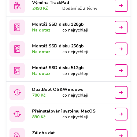
Výměna TrackPad
2490 Kč
Dodání až 2 týdny
Montáž SSD disku 128gb
Na dotaz
co nejrychleji
Montáž SSD disku 256gb
Na dotaz
co nejrychleji
Montáž SSD disku 512gb
Na dotaz
co nejrychleji
DualBoot OS&Windows
700 Kč
co nejrychleji
Přeinstalování systému MacOS
890 Kč
co nejrychleji
Záloha dat