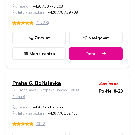
Telefon:
+420 730 771 203
Info k zakázkám:
+420 778 759 708
(
1228
)
Zavolat
Navigovat
Mapa centra
Detail
Praha 6, Bořislavka
Zavřeno
OC Bořislavka, Evropská 866/65, 160 00
Po-Ne: 8-20
Praha 6
Telefon:
+420 776 162 455
Info k zakázkám:
+420 776 162 455
(
342
)