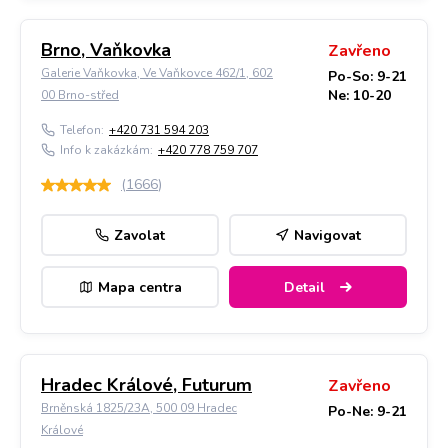
Brno, Vaňkovka
Zavřeno
Galerie Vaňkovka, Ve Vaňkovce 462/1, 602
Po-So: 9-21
Ne: 10-20
00 Brno-střed
Telefon:
+420 731 594 203
Info k zakázkám:
+420 778 759 707
(
1666
)
Zavolat
Navigovat
Mapa centra
Detail
Hradec Králové, Futurum
Zavřeno
Brněnská 1825/23A, 500 09 Hradec
Po-Ne: 9-21
Králové