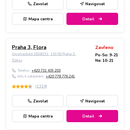
Zavolat
Navigovat
Mapa centra
Detail
Praha 3, Flora
Zavřeno
Vinohradská 2828/151, 130 00 Praha 3-
Po-So: 9-21
Ne: 10-21
Žižkov
Telefon:
+420 731 435 203
Info k zakázkám:
+420 778 776 241
(
1319
)
Zavolat
Navigovat
Mapa centra
Detail