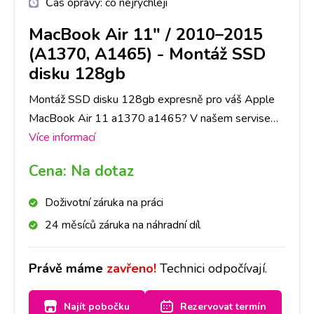
Čas opravy:
co nejrychleji
MacBook Air 11" / 2010–2015
(A1370, A1465)
-
Montáž SSD
disku 128gb
Montáž SSD disku 128gb expresně pro váš Apple
MacBook Air 11 a1370 a1465? V našem servise
mobilních telefonů a tabletů opravíme na Apple
Více informací
jakoukoli závadu rychle a na počkání. Na pobočkách
Cena:
Na dotaz
iLoveServis po celé ČR máme velké sklady dílů, tak
abyste ještě DNES měli svůj Apple MacBook Air
Doživotní záruka na práci
11 a1370 a1465 opravený v Praze, Brně, Ostravě,
24 měsíců záruka na náhradní díl
Olomouci, Liberci, Pardubicích a Českých
Budějovicích.
Právě máme
zavřeno!
Technici odpočívají.
Najít pobočku
Rezervovat termín