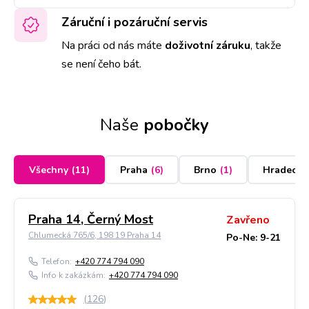
Záruční i pozáruční servis
Na práci od nás máte
doživotní záruku
,
takže
se není čeho bát.
Naše
pobočky
Všechny
(
11
)
Praha
(
6
)
Brno
(
1
)
Hradec K
Praha 14, Černý Most
Zavřeno
Chlumecká 765/6, 198 19 Praha 14
Po-Ne: 9-21
Telefon:
+420 774 794 090
Info k zakázkám:
+420 774 794 090
(
126
)