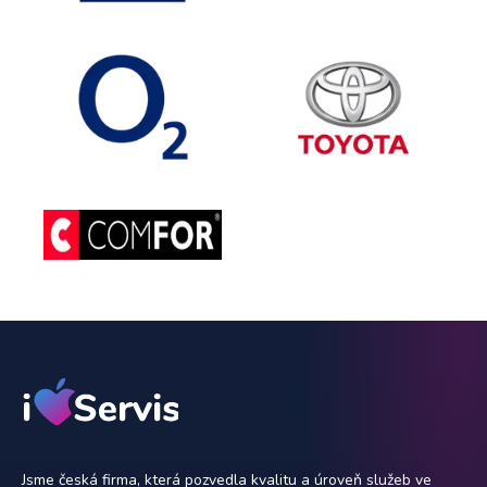
Jsme česká firma, která pozvedla kvalitu a úroveň služeb ve