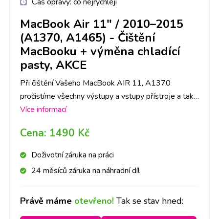
Čas opravy:
co nejrychleji
MacBook Air 11" / 2010–2015
(A1370, A1465)
-
Čištění
MacBooku + výměna chladící
pasty, AKCE
Při čištění Vašeho MacBook AIR 11, A1370
pročistíme všechny výstupy a vstupy přístroje a také
vyměníme chladící pastu pod procesorem. Stačí se
Více informací
zastavit u nás na pobočce!
Cena:
1490 Kč
Doživotní záruka na práci
24 měsíců záruka na náhradní díl
Právě máme
otevřeno!
Tak se stav hned: