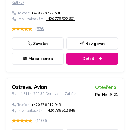
Králové
Telefon:
+420 778 522 601
Info k zakázkám:
+420 778 522 601
(
576
)
Zavolat
Navigovat
Mapa centra
Detail
Ostrava, Avion
Otevřeno
Rudná 3114, 700 30 Ostrava-jih-Zábřeh
Po-Ne: 9-21
Telefon:
+420 736 512 946
Info k zakázkám:
+420 736 512 946
(
1103
)