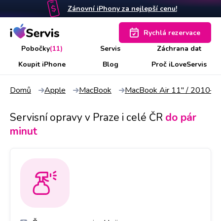
Zánovní iPhony za nejlepší cenu!
Rychlá rezervace
Pobočky
(11)
Servis
Záchrana dat
Koupit iPhone
Blog
Proč iLoveServis
Domů
Apple
MacBook
MacBook Air 11" / 2010–
Servisní opravy v Praze i celé ČR
do pár
minut