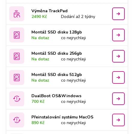
Výměna TrackPad
2490 Kč
Dodání až 2 týdny
Montáž SSD disku 128gb
Na dotaz
co nejrychleji
Montáž SSD disku 256gb
Na dotaz
co nejrychleji
Montáž SSD disku 512gb
Na dotaz
co nejrychleji
DualBoot OS&Windows
700 Kč
co nejrychleji
Přeinstalování systému MacOS
890 Kč
co nejrychleji