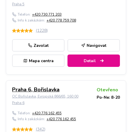
Praha 5
Telefon:
+420 730 771 203
Info k zakázkám:
+420 778 759 708
(
1228
)
Zavolat
Navigovat
Mapa centra
Detail
Praha 6, Bořislavka
Otevřeno
OC Bořislavka, Evropská 866/65, 160 00
Po-Ne: 8-20
Praha 6
Telefon:
+420 776 162 455
Info k zakázkám:
+420 776 162 455
(
342
)