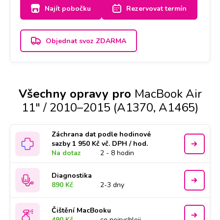
Najít pobočku
Rezervovat termín
Objednat svoz ZDARMA
Všechny opravy pro
MacBook Air
11" / 2010–2015 (A1370, A1465)
Záchrana dat podle hodinové
sazby 1 950 Kč vč. DPH / hod.
Na dotaz
2 - 8 hodin
Diagnostika
890 Kč
2-3 dny
Čištění MacBooku
490 Kč
co nejrychleji