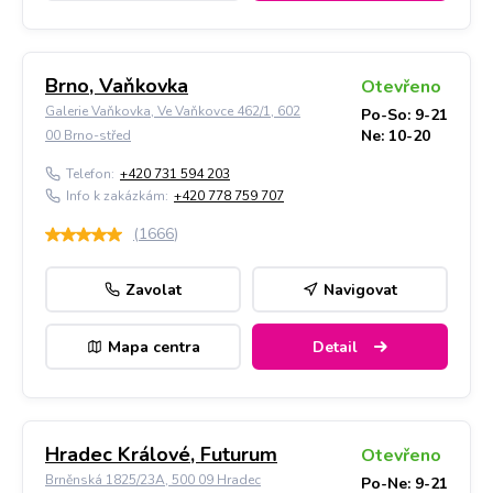
Brno, Vaňkovka
Otevřeno
Galerie Vaňkovka, Ve Vaňkovce 462/1, 602
Po-So: 9-21
Ne: 10-20
00 Brno-střed
Telefon:
+420 731 594 203
Info k zakázkám:
+420 778 759 707
(
1666
)
Zavolat
Navigovat
Mapa centra
Detail
Hradec Králové, Futurum
Otevřeno
Brněnská 1825/23A, 500 09 Hradec
Po-Ne: 9-21