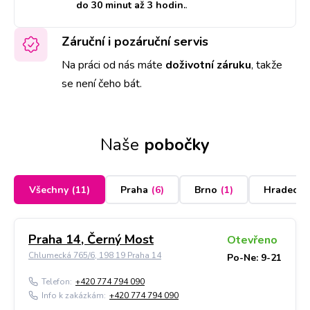
do 30 minut až 3 hodin.
.
Záruční i pozáruční servis
Na práci od nás máte
doživotní záruku
,
takže
se není čeho bát.
Naše
pobočky
Všechny
(
11
)
Praha
(
6
)
Brno
(
1
)
Hradec K
Praha 14, Černý Most
Otevřeno
Chlumecká 765/6, 198 19 Praha 14
Po-Ne: 9-21
Telefon:
+420 774 794 090
Info k zakázkám:
+420 774 794 090