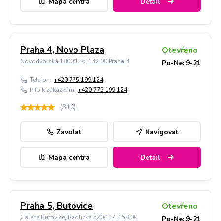
Mapa centra
Detail
Praha 4, Novo Plaza
Otevřeno
Novodvorská 1800/136, 142 00 Praha 4
Po-Ne: 9-21
Telefon:
+420 775 199 124
Info k zakázkám:
+420 775 199 124
(
310
)
Zavolat
Navigovat
Mapa centra
Detail
Praha 5, Butovice
Otevřeno
Galerie Butovice, Radlická 520/117, 158 00
Po-Ne: 9-21