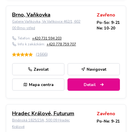
Brno, Vaňkovka
Zavřeno
Galerie Vaňkovka, Ve Vaňkovce 462/1, 602
Po-So: 9-21
Ne: 10-20
00 Brno-střed
Telefon:
+420 731 594 203
Info k zakázkám:
+420 778 759 707
(
1666
)
Zavolat
Navigovat
Mapa centra
Detail
Hradec Králové, Futurum
Zavřeno
Brněnská 1825/23A, 500 09 Hradec
Po-Ne: 9-21
Králové