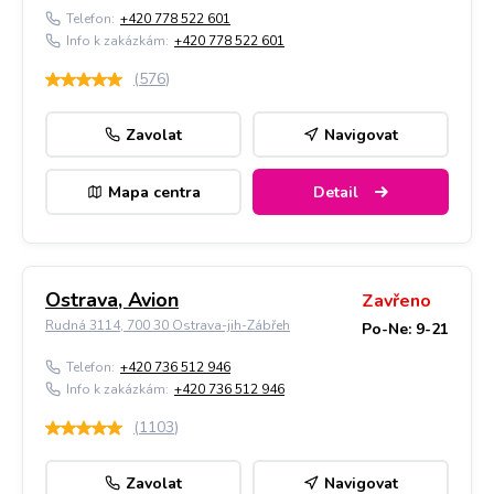
Telefon:
+420 778 522 601
Info k zakázkám:
+420 778 522 601
(
576
)
Zavolat
Navigovat
Mapa centra
Detail
Ostrava, Avion
Zavřeno
Rudná 3114, 700 30 Ostrava-jih-Zábřeh
Po-Ne: 9-21
Telefon:
+420 736 512 946
Info k zakázkám:
+420 736 512 946
(
1103
)
Zavolat
Navigovat