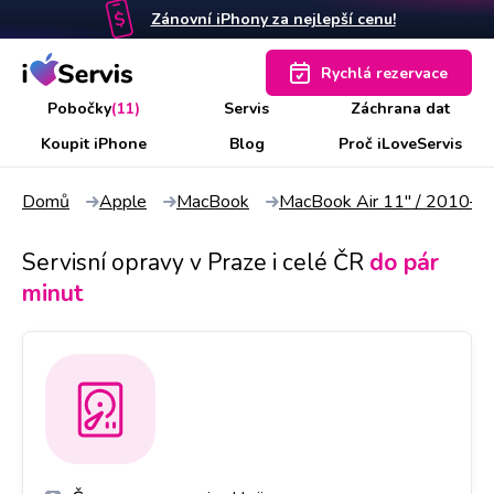
Zánovní iPhony za nejlepší cenu!
Rychlá rezervace
Pobočky
(11)
Servis
Záchrana dat
Koupit iPhone
Blog
Proč iLoveServis
Domů
Apple
MacBook
MacBook Air 11" / 2010–
Servisní opravy v Praze i celé ČR
do pár
minut