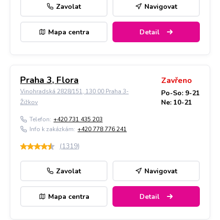
Zavolat
Navigovat
Mapa centra
Detail
Praha 3, Flora
Zavřeno
Vinohradská 2828/151, 130 00 Praha 3-
Po-So: 9-21
Ne: 10-21
Žižkov
Telefon:
+420 731 435 203
Info k zakázkám:
+420 778 776 241
(
1319
)
Zavolat
Navigovat
Mapa centra
Detail