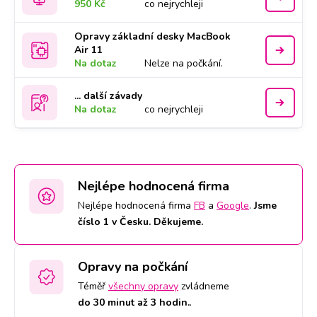
950 Kč
co nejrychleji
Opravy základní desky MacBook
Air 11
Na dotaz
Nelze na počkání.
... další závady
Na dotaz
co nejrychleji
Nejlépe hodnocená firma
Nejlépe hodnocená firma
FB
a
Google
.
Jsme
číslo 1 v Česku. Děkujeme.
Opravy na počkání
Téměř
všechny opravy
zvládneme
do 30 minut až 3 hodin.
.