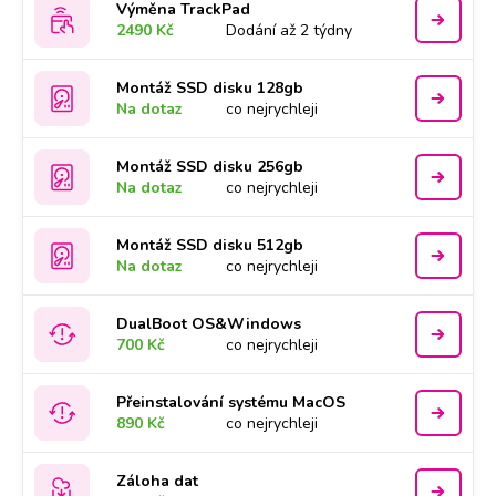
Výměna TrackPad
2490 Kč
Dodání až 2 týdny
Montáž SSD disku 128gb
Na dotaz
co nejrychleji
Montáž SSD disku 256gb
Na dotaz
co nejrychleji
Montáž SSD disku 512gb
Na dotaz
co nejrychleji
DualBoot OS&Windows
700 Kč
co nejrychleji
Přeinstalování systému MacOS
890 Kč
co nejrychleji
Záloha dat