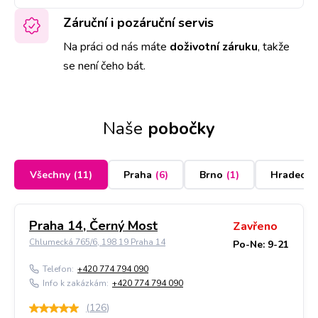
Záruční i pozáruční servis
Na práci od nás máte
doživotní záruku
,
takže
se není čeho bát.
Naše
pobočky
Všechny
(
11
)
Praha
(
6
)
Brno
(
1
)
Hradec K
Praha 14, Černý Most
Zavřeno
Chlumecká 765/6, 198 19 Praha 14
Po-Ne: 9-21
Telefon:
+420 774 794 090
Info k zakázkám:
+420 774 794 090
(
126
)