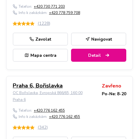
Telefon:
+420 730 771 203
Info k zakázkám:
+420 778 759 708
(
1228
)
Zavolat
Navigovat
Mapa centra
Detail
Praha 6, Bořislavka
Zavřeno
OC Bořislavka, Evropská 866/65, 160 00
Po-Ne: 8-20
Praha 6
Telefon:
+420 776 162 455
Info k zakázkám:
+420 776 162 455
(
342
)