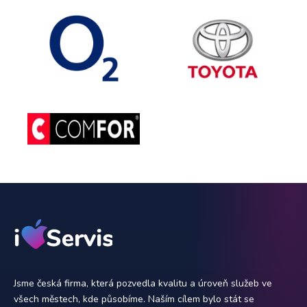
Jsme česká firma, která pozvedla kvalitu a úroveň služeb ve
všech městech, kde působíme. Naším cílem bylo stát se