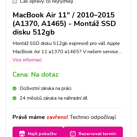
Čas opravy:
co nejrychleji
MacBook Air 11" / 2010–2015
(A1370, A1465)
-
Montáž SSD
disku 512gb
Montáž SSD disku 512gb expresně pro váš Apple
MacBook Air 11 a1370 a1465? V našem servise
mobilních telefonů a tabletů opravíme na Apple
Více informací
jakoukoli závadu rychle a na počkání. Na pobočkách
Cena:
Na dotaz
iLoveServis po celé ČR máme velké sklady dílů, tak
abyste ještě DNES měli svůj Apple MacBook Air
Doživotní záruka na práci
11 a1370 a1465 opravený v Praze, Brně, Ostravě,
24 měsíců záruka na náhradní díl
Olomouci, Liberci, Pardubicích a Českých
Budějovicích.
Právě máme
zavřeno!
Technici odpočívají.
Najít pobočku
Rezervovat termín