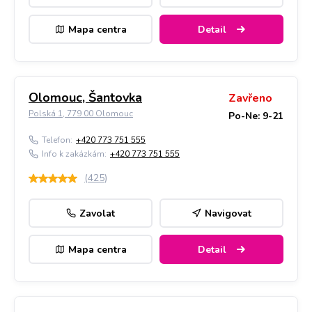
Mapa centra
Detail
Olomouc, Šantovka
Zavřeno
Polská 1, 779 00 Olomouc
Po-Ne: 9-21
Telefon:
+420 773 751 555
Info k zakázkám:
+420 773 751 555
(
425
)
Zavolat
Navigovat
Mapa centra
Detail